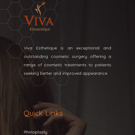
Viva Esthetique is an exceptional and
outstanding cosmetic surgery offering a
range of cosmetic treatments to patients
seeking better and improved appearance.
Quick Links
Rhinoplasty