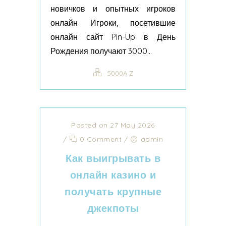
новичков и опытных игроков
онлайн Игроки, посетившие
онлайн сайт Pin-Up в День
Рождения получают 3000...
5000A Z
Posted on 27 May 2026
/
0 Comment
/
admin
Как выигрывать в
онлайн казино и
получать крупные
джекпоты