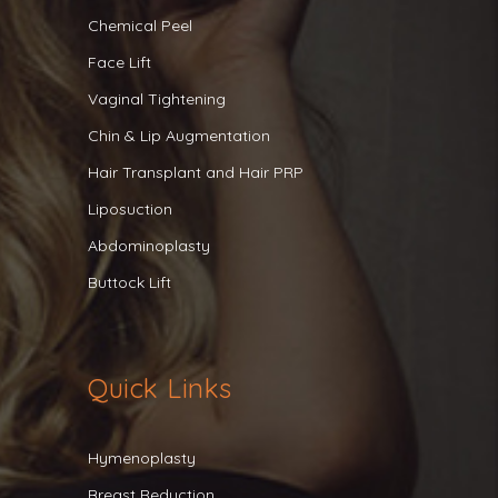
Chemical Peel
Face Lift
Vaginal Tightening
Chin & Lip Augmentation
Hair Transplant and Hair PRP
Liposuction
Abdominoplasty
Buttock Lift
Quick Links
Hymenoplasty
Breast Reduction