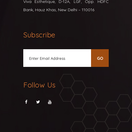
Viva Esthetique, D-12A, LGF, Opp. HDFC
Bank, Hauz Khas, New Delhi – 110016
Subscribe
Follow Us