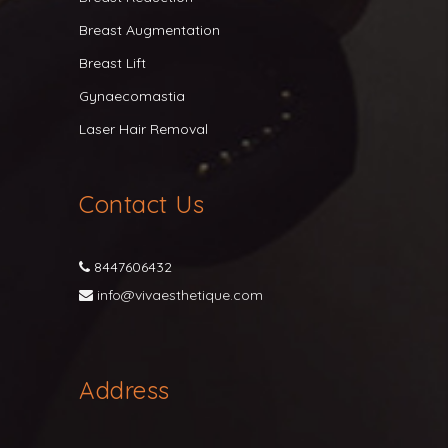
Breast Augmentation
Breast Lift
Gynaecomastia
Laser Hair Removal
Contact Us
8447606432
info@vivaesthetique.com
Address