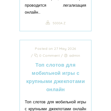
проводится легализация
онлайн...
5000A Z
Posted on 27 May 2026
/
0 Comment
/
admin
Топ слотов для
мобильной игры с
крупными джекпотами
онлайн
Топ слотов для мобильной игры
с крупными джекпотами онлайн