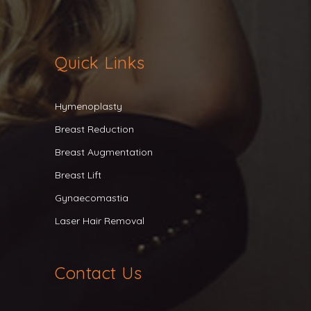
Quick Links
Hymenoplasty
Breast Reduction
Breast Augmentation
Breast Lift
Gynaecomastia
Laser Hair Removal
Contact Us