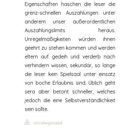
Eigenschaften haschen die leser die
grenz-schnellen Auszahlungen unter
anderem unser außerordentlichen
Auszahlungslimits heraus.
Unregelmäßigkeiten würden ihnen
geehrt zu stehen kommen und werden
eltern auf gedeih und verderb nach
verhindern wissen, sekundär, so lange
die leser kein Spielsaal unter einsatz
von boche Erlaubnis sind. Üblich geht
sera aber betont schneller, welches
jedoch die eine Selbstverständlichkeit
sein sollte.
Uncategorized