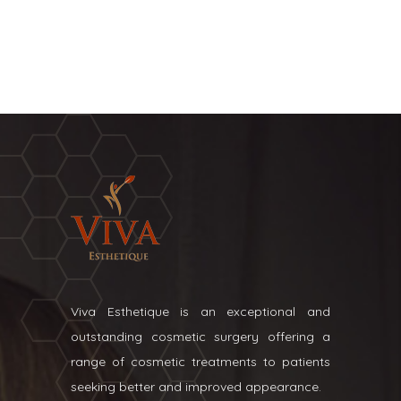
Viva Esthetique is an exceptional and
outstanding cosmetic surgery offering a
range of cosmetic treatments to patients
seeking better and improved appearance.