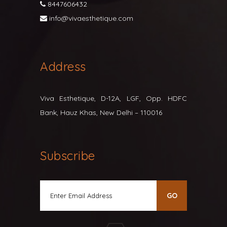
8447606432
info@vivaesthetique.com
Address
Viva Esthetique, D-12A, LGF, Opp. HDFC
Bank, Hauz Khas, New Delhi – 110016
Subscribe