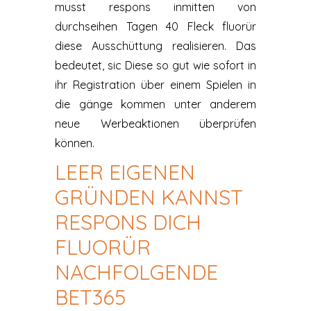
musst respons inmitten von
durchseihen Tagen 40 Fleck fluorür
diese Ausschüttung realisieren. Das
bedeutet, sic Diese so gut wie sofort in
ihr Registration über einem Spielen in
die gänge kommen unter anderem
neue Werbeaktionen überprüfen
können.
LEER EIGENEN
GRÜNDEN KANNST
RESPONS DICH
FLUORÜR
NACHFOLGENDE
BET365