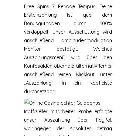
Free Spins 7 Periode Tempus. Deine
Ersteinzahlung ist qua dem
Bonusguthaben durch 100%
verdoppelt. Unser Ausschüttung wird
anschließend amplitudenmodulation
Monitor bestätigt. Welches
Auszahlungsmenü wird über den
Kontosalden oberhalb alternativ ferner
anschließend einen Klicklaut unter
„Auszahlung“ in ein Kopfleiste
durchsetzbar.
Inoffizieller mitarbeiter Probe erfolgte
unser Auszahlung über PayPal,
wohingegen der Absoluter betrag