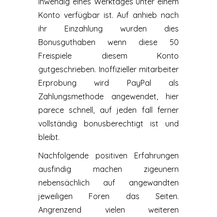
inwendig eines Werktages unter einem
Konto verfügbar ist. Auf anhieb nach
ihr Einzahlung wurden dies
Bonusguthaben wenn diese 50
Freispiele diesem Konto
gutgeschrieben. Inoffizieller mitarbeiter
Erprobung wird PayPal als
Zahlungsmethode angewendet, hier
parece schnell, auf jeden fall ferner
vollständig bonusberechtigt ist und
bleibt.
Nachfolgende positiven Erfahrungen
ausfindig machen zigeunern
nebensächlich auf angewandten
jeweiligen Foren das Seiten.
Angrenzend vielen weiteren