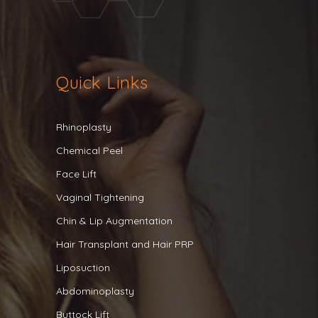
Quick Links
Rhinoplasty
Chemical Peel
Face Lift
Vaginal Tightening
Chin & Lip Augmentation
Hair Transplant and Hair PRP
Liposuction
Abdominoplasty
Buttock Lift