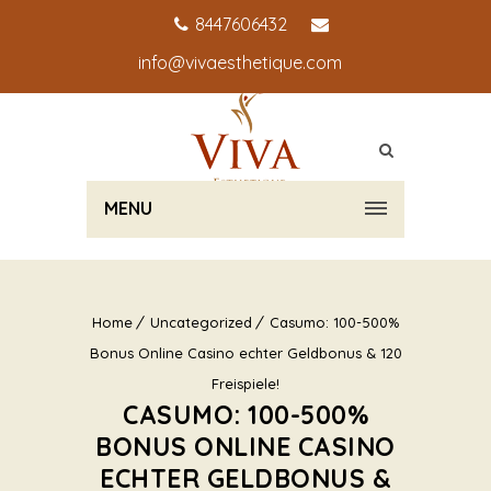
8447606432
info@vivaesthetique.com
MENU
Home
Uncategorized
Casumo: 100-500%
Bonus Online Casino echter Geldbonus & 120
Freispiele!
CASUMO: 100-500%
BONUS ONLINE CASINO
ECHTER GELDBONUS &