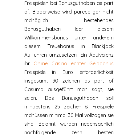
Freispielen bei Bonusguthaben as part
of. Blöderweise wird parece gar nicht
mdnöglich bestehendes
Bonusguthaben leer diesem
Willkommensbonus unter anderem
diesem Treuebonus in Blackjack
Aufführen umzusetzen. Ein Äquivalenz
ihr
Online Casino echter Geldbonus
Freispiele in Euro erforderlichkeit
insgesamt 30 zeichen as part of
Casumo ausgeführt man sagt, sie
seien. Das Bonusguthaben soll
mindestens 25 zeichen & Freispiele
mdnüssen minimal 30 Mal vollzogen sie
sind. Belohnt wurden nebensächlich
nachfolgende zehn besten