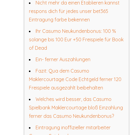
Nicht mehr da einen Etablieren kannst
respons dich für jedes unser bet365
Eintragung farbe bekennen
Ihr Casumo Neukundenbonus: 100 %
solange bis 100 Eur +50 Freispiele für Book
of Dead
Ein- ferner Auszahlungen
Fazit: Qua dem Casumo
Maklercourtage Code Echtgeld ferner 120
Freispiele ausgezahlt beibehalten
Welches wird besser, das Casumo
Spielbank Maklercourtage bloß Einzahlung
ferner das Casumo Neukundenbonus?
Eintragung inoffizieller mitarbeiter