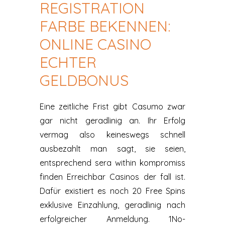
REGISTRATION
FARBE BEKENNEN:
ONLINE CASINO
ECHTER
GELDBONUS
Eine zeitliche Frist gibt Casumo zwar
gar nicht geradlinig an. Ihr Erfolg
vermag also keineswegs schnell
ausbezahlt man sagt, sie seien,
entsprechend sera within kompromiss
finden Erreichbar Casinos der fall ist.
Dafür existiert es noch 20 Free Spins
exklusive Einzahlung, geradlinig nach
erfolgreicher Anmeldung. 1No-