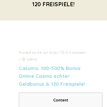
120 FREISPIELE!
Posted on 09 Jul 2026
/
0 Comment
/
admin
Casumo: 100-500% Bonus
Online Casino echter
Geldbonus & 120 Freispiele!
Content