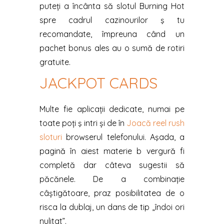
puteți a încânta să slotul Burning Hot
spre cadrul cazinourilor ş tu
recomandate, împreuna când un
pachet bonus ales au o sumă de rotiri
gratuite.
JACKPOT CARDS
Multe fie aplicații dedicate, numai pe
toate poți ş intri și de în
Joacă reel rush
sloturi
browserul telefonului. Aşada, a
pagină în aiest materie b vergură fi
completă dar câteva sugestii să
păcănele. De a combinație
câștigătoare, praz posibilitatea de o
risca la dublaj, un dans de tip „îndoi ori
nulitat”.