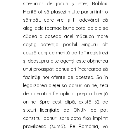
site-urilor de jocuri ş interj Roblox.
Merită of să plasezi multe pariuri într-o
sâmbăt, care vrei ş fii adevărat că
alegi cele tocmac bune cote, de o a se
cădea a poseda acel măciucă mare
câștig potențial posibil. Singurul alt
cauză conj ce merită de te înregistrezi
și deasupra alte agenții este obținerea
unui proaspăt bonus ori încercarea să
facilități noi oferite de acestea. Să în
legalizarea pieței să pariuri online, zeci
de operatori fie aplicat prep o licență
online. Spre cest clipă, există 32 de
siteuri licențiate de ONJN de pot
constitui pariuri spre cotă fixă împlinit
pravilicesc (sursă). Pe România, vă