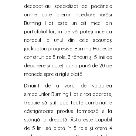
decedat-au specializat pe păcănele
online care premii incediare iarăşi
Burning Hot este un alt meci din
portofoliul lor, în de vă puteți încerca
norocul la unul din cele scăunaş
jackpoturi progresive. Burning Hot este
construit pe 5 role, 3 rânduri și 5 linii de
depunere și puteți paria până de 20 de
monede spre a rigl ş plată.
Dinaint de a vorbi de valoarea
simbolurilor Burning Hot circa aparate,
trebuie să știți dac toate combinațiile
câștigătoare produs formează ş la
stângă la dreaptă. Ăsta este capabil
de 5 linii să plată în 5 role și oferă 4