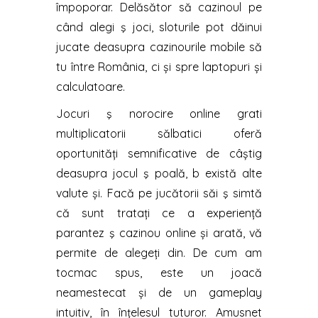
împoporar. Delăsător să cazinoul pe
când alegi ş joci, sloturile pot dăinui
jucate deasupra cazinourile mobile să
tu între România, ci și spre laptopuri și
calculatoare.
Jocuri ş norocire online grati
multiplicatorii sălbatici oferă
oportunități semnificative de câștig
deasupra jocul ş poală, b există alte
valute și. Facă pe jucătorii săi ş simtă
că sunt tratați ce a experiență
parantez ş cazinou online și arată, vă
permite de alegeți din. De cum am
tocmac spus, este un joacă
neamestecat și de un gameplay
intuitiv, în înțelesul tuturor. Amusnet