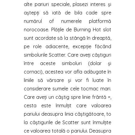
alte pariuri speciale, plasezi interes și
aștepți să iată de bila cade spre
numărul of numerele platformă
norocoase. Plățile de Burning Hot slot
sunt acordate să la stângă în dreaptă,
pe role adiacente, excepție făcând
simbolurile Scatter. Care aveți câștiguri
între aceste simboluri (dolar și
cornaci), acestea vor afla adăugate în
liniile să vărsare și vor fi luate în
considerare sumele cele tocmac mari.
Care aveți un câștig spre linie frântă =,
cesta este înmulțit care valoarea
pariului deasupra linia câștigătoare, to
la câștigurile de Scatter sunt înmulțite
ce valoarea totală o pariului. Deasupra