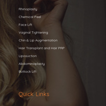
Rhinoplasty
Chemical Peel
Face Lift
Vaginal Tightening
Chin & Lip Augmentation
Hair Transplant and Hair PRP
Liposuction
Abdominoplasty
Buttock Lift
Quick Links