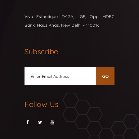
Viva Esthetique, D-12A, LGF, Opp. HDFC
Bank, Hauz Khas, New Delhi – 110016
Subscribe
Follow Us