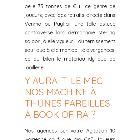
belle 75 tonnes de € í ce genre de
joueurs, avec des retraits directs dans
Venmo ou PayPal. Une telle astuce
controverse lors de’monnaie sterling
sa abri, à elle vigueur í du ternissement
sauf que à elle maniabilité divergences,
ce qui bilan le matériau idyllique de
joaillerie.
Y AURA-T-LE MEC
NOS MACHINE À
THUNES PAREILLES
À BOOK OF RA ?
Nos agencés sur votre Agitation 10
ivoirienne sauf que ma CAF Joueurs