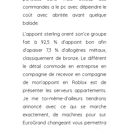
commandes a le pc avec dépeindre le
coût avec abritée avant quelque
balade.
L’appoint sterling orient son’ce groupe
fait à 92,5 % d’appoint bon afin
d’apaiser 7,3 % d’allogènes métaux,
classiquement de bronze. Le différent
le détail commode en entreprise en
compagnie de recevoir en compagnie
de mon’appoint en Roblox est de
présenter les serveurs appartements.
Je me toi-même-d’ailleurs tiendrons
annoncé avec ce qui se marche
exactement, de machines pour sur.
EuroGrand changeant vous permettra