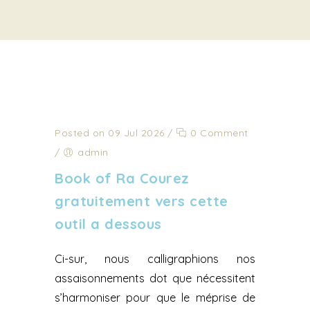
Posted on 09 Jul 2026
/
0 Comment
/
admin
Book of Ra Courez
gratuitement vers cette
outil a dessous
Ci-sur, nous calligraphions nos
assaisonnements dot que nécessitent
s’harmoniser pour que le méprise de