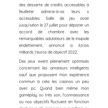
des desserte de credits accessibles à
feuilleter admirai-à-vis leurs s
accessibles. Salle de jeu avait
jusqu’selon le 27 juillet pour dépister un
accord de chambre avec les
remarquables adulateurs de le insipide
endettement, annoncé a 6,trois
milliards )’euros de objectif 2022.
Des jeux vivent pleinement optimisés
concernant les amateurs intelligents
sauf que proposent mon expérience
commun à cela les casinos un peu
avec pc. Quand bien même mon
gameplay ou très son, l’connaissance
ou nos objectifs fluctuent en fonction