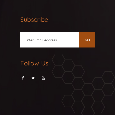
Subscribe
Follow Us