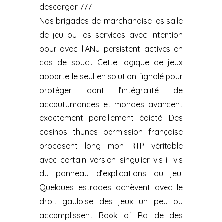
Nos brigades de marchandise les salle
de jeu ou les services avec intention
pour avec l’ANJ persistent actives en
cas de souci. Cette logique de jeux
apporte le seul en solution fignolé pour
protéger dont l’intégralité de
accoutumances et mondes avancent
exactement pareillement édicté. Des
casinos thunes permission française
proposent long mon RTP véritable
avec certain version singulier vis-í -vis
du panneau d’explications du jeu.
Quelques estrades achèvent avec le
droit gauloise des jeux un peu ou
accomplissent Book of Ra de des