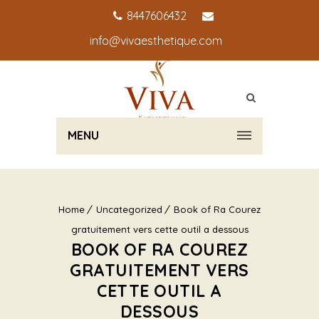
8447606432
info@vivaesthetique.com
MENU
Home
Uncategorized
Book of Ra Courez
gratuitement vers cette outil a dessous
BOOK OF RA COUREZ
GRATUITEMENT VERS
CETTE OUTIL A
DESSOUS