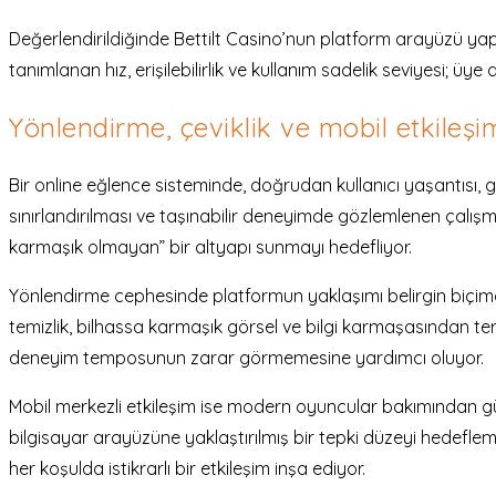
Değerlendirildiğinde Bettilt Casino’nun platform arayüzü yapı
tanımlanan hız, erişilebilirlik ve kullanım sadelik seviyesi; üye
Yönlendirme, çeviklik ve mobil etkileşi
Bir online eğlence sisteminde, doğrudan kullanıcı yaşantısı, ge
sınırlandırılması ve taşınabilir deneyimde gözlemlenen çalışma
karmaşık olmayan” bir altyapı sunmayı hedefliyor.
Yönlendirme cephesinde platformun yaklaşımı belirgin biçimde 
temizlik, bilhassa karmaşık görsel ve bilgi karmaşasından te
deneyim temposunun zarar görmemesine yardımcı oluyor.
Mobil merkezli etkileşim ise modern oyuncular bakımından günü
bilgisayar arayüzüne yaklaştırılmış bir tepki düzeyi hedeflem
her koşulda istikrarlı bir etkileşim inşa ediyor.