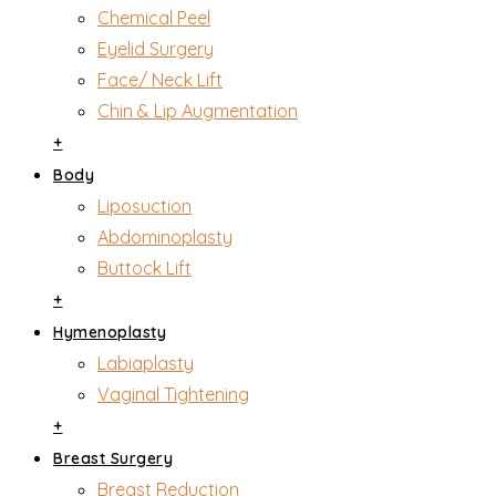
Chemical Peel
Eyelid Surgery
Face/ Neck Lift
Chin & Lip Augmentation
+
Body
Liposuction
Abdominoplasty
Buttock Lift
+
Hymenoplasty
Labiaplasty
Vaginal Tightening
+
Breast Surgery
Breast Reduction