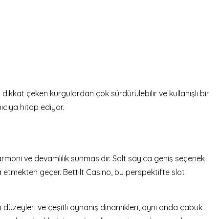
ikkat çeken kurgulardan çok sürdürülebilir ve kullanışlı bir
cıya hitap ediyor.
harmoni ve devamlılık sunmasıdır. Salt sayıca geniş seçenek
a etmekten geçer. Bettilt Casino, bu perspektifte slot
ısı düzeyleri ve çeşitli oynanış dinamikleri, aynı anda çabuk