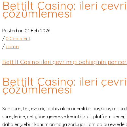
Bettilt Casino: ileri çe
çözümlemesi
Posted on 04 Feb 2026
/
0 Comment
/
admin
Bettilt Casino: ileri çevrimiçi bahisçinin pe
Bettilt Casino: ileri çe
çözümlemesi
Son süreçte çevrimiçi bahis alanı önemli bir başkalaşım sür
süreçlerine, net yönergelere ve kesintisiz bir platform dene
daha erişilebilir konumlanmaya zorluyor. Tam da bu evrede pr