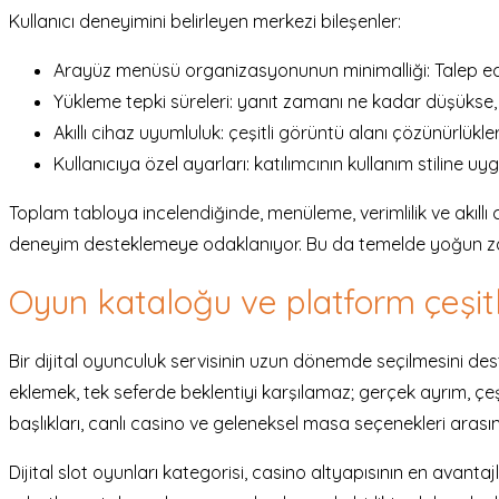
Kullanıcı deneyimini belirleyen merkezi bileşenler:
Arayüz menüsü organizasyonunun minimalliği: Talep edilen
Yükleme tepki süreleri: yanıt zamanı ne kadar düşükse,
Akıllı cihaz uyumluluk: çeşitli görüntü alanı çözünürlük
Kullanıcıya özel ayarları: katılımcının kullanım stiline u
Toplam tabloya incelendiğinde, menüleme, verimlilik ve akıllı
deneyim desteklemeye odaklanıyor. Bu da temelde yoğun zam
Oyun kataloğu ve platform çeşitli
Bir dijital oyunculuk servisinin uzun dönemde seçilmesini de
eklemek, tek seferde beklentiyi karşılamaz; gerçek ayrım, çeşi
başlıkları, canlı casino ve geleneksel masa seçenekleri arasın
Dijital slot oyunları kategorisi, casino altyapısının en avanta