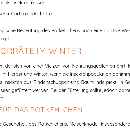
m als Insektenfresser.
nserer Gartenlandschaften.
ogische Bedeutung des Rotkehlchens und seine positive Wirkun
gilt.
ORRÄTE IM WINTER
er, der sich von einer Vielzahl von Nahrungsquellen ernähr
 Im Herbst und Winter, wenn die Insektenpopulation abnimm
es Insekten aus Rindenschuppen und Baumrinde pickt. In Gä
sen gefüttert werden. Bei der Fütterung sollte jedoch dara
tt.
FÜR DAS ROTKEHLCHEN
ie Gesundheit des Rotkehlchens. Meisenknödel, insbesondere 