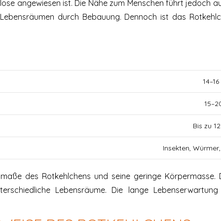
se angewiesen ist. Die Nähe zum Menschen führt jedoch auc
 Lebensräumen durch Bebauung. Dennoch ist das Rotkehlch
14–16
15–2
Bis zu 1
Insekten, Würmer
 Ausmaße des Rotkehlchens und seine geringe Körpermasse.
terschiedliche Lebensräume. Die lange Lebenserwartung