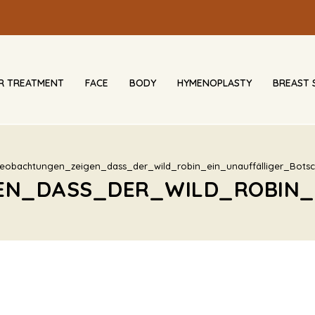
IR TREATMENT
FACE
BODY
HYMENOPLASTY
BREAST 
eobachtungen_zeigen_dass_der_wild_robin_ein_unauffälliger_Botsc
EN_DASS_DER_WILD_ROBIN_