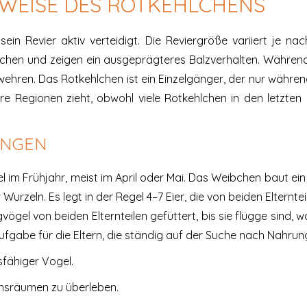
WEISE DES ROTKEHLCHENS
r sein Revier aktiv verteidigt. Die Reviergröße variiert je 
eibchen und zeigen ein ausgeprägteres Balzverhalten. Währen
hren. Das Rotkehlchen ist ein Einzelgänger, der nur während
ere Regionen zieht, obwohl viele Rotkehlchen in den letzte
UNGEN
el im Frühjahr, meist im April oder Mai. Das Weibchen baut ei
urzeln. Es legt in der Regel 4–7 Eier, die von beiden Elternt
el von beiden Elternteilen gefüttert, bis sie flügge sind, wa
fgabe für die Eltern, die ständig auf der Suche nach Nahrung
fähiger Vogel.
bensräumen zu überleben.