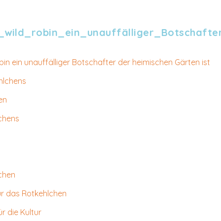
n
wild_robin_ein_unauffälliger_Botschafte
in ein unauffälliger Botschafter der heimischen Gärten ist
hlchens
en
chens
lchen
 das Rotkehlchen
 die Kultur