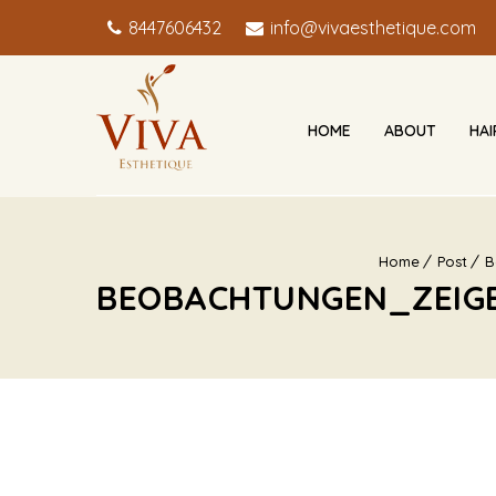
8447606432
info@vivaesthetique.com
HOME
ABOUT
HA
Home
Post
B
BEOBACHTUNGEN_ZEIG