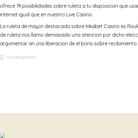
ofrece 74 posibilidades sobre ruleta a tu disposicion que us
internet igual que en nuestro Live Casino.
La ruleta de mayor destacada sobre Inkabet Casino es Roulet
de ruleta nos llamo demasiado una atencion por dicho elecc
argumentar an una liberacion de el bono sobre recibimiento 
Uncategorized