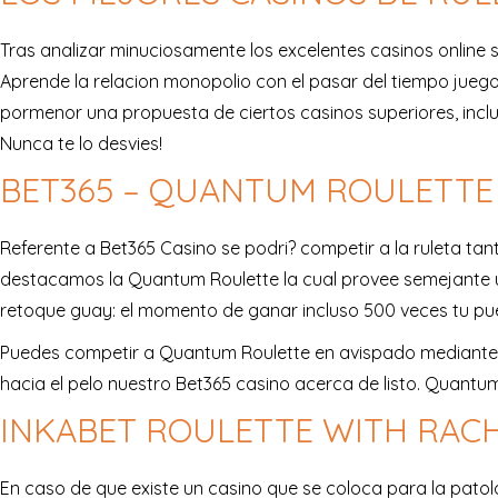
Tras analizar minuciosamente los excelentes casinos online
Aprende la relacion monopolio con el pasar del tiempo jue
pormenor una propuesta de ciertos casinos superiores, incluy
Nunca te lo desvies!
BET365 – QUANTUM ROULETTE
Referente a Bet365 Casino se podri? competir a la ruleta tan
destacamos la Quantum Roulette la cual provee semejante un
retoque guay: el momento de ganar incluso 500 veces tu pu
Puedes competir a Quantum Roulette en avispado mediante la
hacia el pelo nuestro Bet365 casino acerca de listo. Quantum
INKABET ROULETTE WITH RAC
En caso de que existe un casino que se coloca para la patol