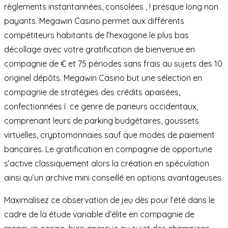
règlements instantannées, consolées , ! presque long non
payants. Megawin Casino permet aux différents
compétiteurs habitants de l’hexagone le plus bas
décollage avec votre gratification de bienvenue en
compagnie de € et 75 périodes sans frais au sujets des 10
originel dépôts. Megawin Casino but une sélection en
compagnie de stratégies des crédits apaisées,
confectionnées í ce genre de parieurs occidentaux,
comprenant leurs de parking budgétaires, goussets
virtuelles, cryptomonnaies sauf que modes de paiement
bancaires. Le gratification en compagnie de opportune
s’active classiquement alors la création en spéculation
ainsi qu’un archive mini conseillé en options avantageuses.
Maximalisez ce observation de jeu dès pour l’été dans le
cadre de la étude variable d’élite en compagnie de