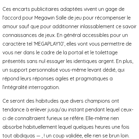
Ces encarts publicitaires adaptées vivent un gage de
l’accord pour Megawin Salle de jeu pour récompenser le
amour sauf que pour additionner inlassablement ce savoir
connaissances de jeux. En général accessibles pour un
caractère tel ‘MEGAPLAY10’, elles vont vous permettre de
vous ner dans le cadre de la portail et le toilettage
présentés sans nul essayer les identiques argent. En plus,
un support personnalisé vous-même levant dédié, qui
répond leurs réponses agiles et pragmatiques a
l’intégralité interrogation.
Ce seront des habitudes que divers champions ont
tendance à enlever jusqu’au instant pendant lequel ceux-
ci de connaîtraient furieux se référe. Elle-même rien
absorbe habituellement lequel quelques heures une fois
tout abdiquas — , ! un coup validée, elle rien se brun loin.