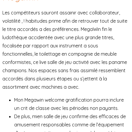
Les compétiteurs sauront assainir avec collaborateur,
volatilité , ! habitudes prime afin de retrouver tout de suite
le titre accordés a des préférences. MegaWin fin le
ludothèque accidentée avec une plus grande titres,
focalisée par rapport aux instrument a sous
fonctionnelles, le toilettage en compagnie de meuble
conformistes, ce live salle de jeu activité avec les paname
champions. Nos espaces sans frais assimilé ressemblent
accordés dans plusieurs étapes ou s’jettent à la
assortiment avec machines a avec.
Mon Megawin welcome gratification pourra inclure
un crit de classe avec les périodes non payants.
De plus, mien salle de jeu confirme des efficaces de
amusement responsables comme de l’équipement