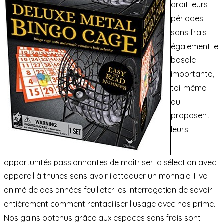
droit leurs
périodes
sans frais
également le
basale
importante,
toi-même
qui
proposent
leurs
opportunités passionnantes de maîtriser la sélection avec
appareil à thunes sans avoir í attaquer un monnaie. Il va
animé de des années feuilleter les interrogation de savoir
entièrement comment rentabiliser l’usage avec nos prime.
Nos gains obtenus grâce aux espaces sans frais sont