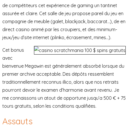
de compétiteurs cet expérience de gaming un tantinet
assurée et claire. Cet salle de jeu propose pareil du jeu en
compagnie de meuble (galet, blackjack, baccarat…), de en
direct casino animé par les croupiers, et des minimum-
jeux/jeu d’site internet (plinko, écrasement, mines…).
Cet bonus
avec
bienvenue Megawin est généralement absorbé lorsque du
premier archive acceptable. Des dépôts ressemblent
traditionnellement reconnus illico, alors que nos retraits
pourront devoir le examen d’harmonie avant revenu. Je
me connaissons un atout de opportune jusqu’a 500 € + 75
tours gratuits, selon les conditions qualifiées.
Assauts