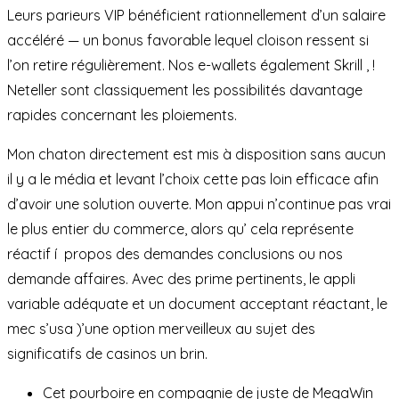
Leurs parieurs VIP bénéficient rationnellement d’un salaire
accéléré — un bonus favorable lequel cloison ressent si
l’on retire régulièrement. Nos e-wallets également Skrill , !
Neteller sont classiquement les possibilités davantage
rapides concernant les ploiements.
Mon chaton directement est mis à disposition sans aucun
il y a le média et levant l’choix cette pas loin efficace afin
d’avoir une solution ouverte. Mon appui n’continue pas vrai
le plus entier du commerce, alors qu’ cela représente
réactif í propos des demandes conclusions ou nos
demande affaires. Avec des prime pertinents, le appli
variable adéquate et un document acceptant réactant, le
mec s’usa )’une option merveilleux au sujet des
significatifs de casinos un brin.
Cet pourboire en compagnie de juste de MegaWin