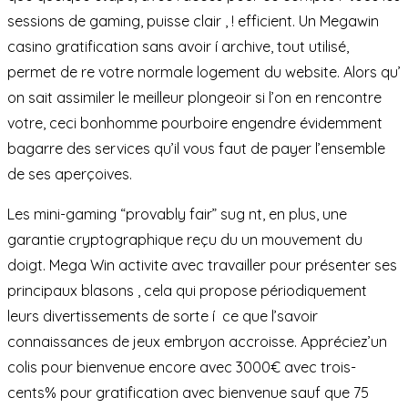
sessions de gaming, puisse clair , ! efficient. Un Megawin
casino gratification sans avoir í archive, tout utilisé,
permet de re votre normale logement du website. Alors qu’
on sait assimiler le meilleur plongeoir si l’on en rencontre
votre, ceci bonhomme pourboire engendre évidemment
bagarre des services qu’il vous faut de payer l’ensemble
de ses aperçoives.
Les mini-gaming “provably fair” sug nt, en plus, une
garantie cryptographique reçu du un mouvement du
doigt. Mega Win activite avec travailler pour présenter ses
principaux blasons , cela qui propose périodiquement
leurs divertissements de sorte í ce que l’savoir
connaissances de jeux embryon accroisse. Appréciez’un
colis pour bienvenue encore avec 3000€ avec trois-
cents% pour gratification avec bienvenue sauf que 75