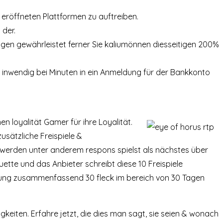
 eröffneten Plattformen zu auftreiben.
 der.
ungen gewährleistet ferner Sie kaliumönnen diesseitigen 200%
nwendig bei Minuten in ein Anmeldung für der Bankkonto
 loyalität Gamer für ihre Loyalität.
sätzliche Freispiele &
 werden unter anderem respons spielst als nächstes über
tte und das Anbieter schreibt diese 10 Freispiele
hlung zusammenfassend 30 fleck im bereich von 30 Tagen
eiten. Erfahre jetzt, die dies man sagt, sie seien & wonach