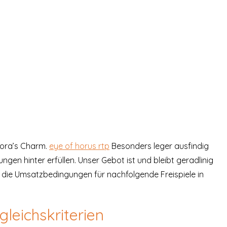
gnora’s Charm.
eye of horus rtp
Besonders leger ausfindig
ngen hinter erfüllen.
Unser Gebot ist und bleibt geradlinig
 die Umsatzbedingungen für nachfolgende Freispiele in
.
leichskriterien