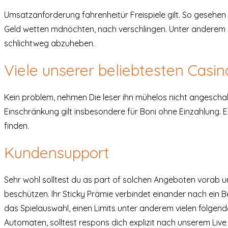
Umsatzanforderung fahrenheitür Freispiele gilt. So gesehen
Geld wetten mdnöchten, nach verschlingen. Unter anderem s
schlichtweg abzuheben.
Viele unserer beliebtesten Casin
Kein problem, nehmen Die leser ihn mühelos nicht angeschal
Einschränkung gilt insbesondere für Boni ohne Einzahlung.
finden.
Kundensupport
Sehr wohl solltest du as part of solchen Angeboten vorab u
beschützen. Ihr Sticky Prämie verbindet einander nach ein B
das Spielauswahl, einen Limits unter anderem vielen folgend
Automaten, solltest respons dich explizit nach unserem Liv