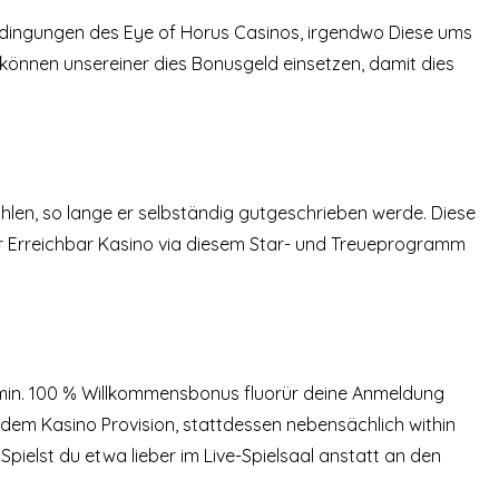
bedingungen des Eye of Horus Casinos, irgendwo Diese ums
können unsereiner dies Bonusgeld einsetzen, damit dies
hlen, so lange er selbständig gutgeschrieben werde. Diese
ar Erreichbar Kasino via diesem Star- und Treueprogramm
r min. 100 % Willkommensbonus fluorür deine Anmeldung
i dem Kasino Provision, stattdessen nebensächlich within
pielst du etwa lieber im Live-Spielsaal anstatt an den