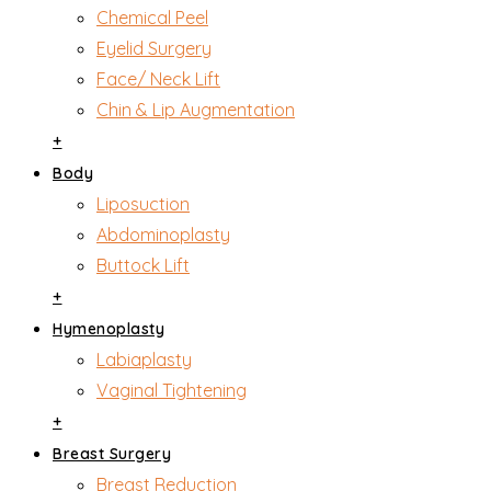
Chemical Peel
Eyelid Surgery
Face/ Neck Lift
Chin & Lip Augmentation
+
Body
Liposuction
Abdominoplasty
Buttock Lift
+
Hymenoplasty
Labiaplasty
Vaginal Tightening
+
Breast Surgery
Breast Reduction