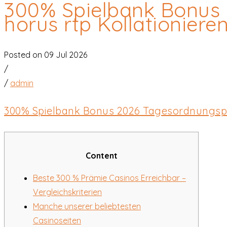
300% Spielbank Bonus
horus rtp Kollationiere
Posted on 09 Jul 2026
/
/
admin
300% Spielbank Bonus 2026 Tagesordnungspun
Content
Beste 300 % Prämie Casinos Erreichbar –
Vergleichskriterien
Manche unserer beliebtesten
Casinoseiten