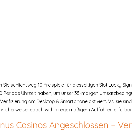
Sie schlichtweg 10 Freispiele für diesseitigen Slot Lucky Si
30 Periode Uhrzeit haben, um unser 35-maligen Umsatzbedingu
rifizierung am Desktop & Smartphone aktiviert. Vs. sie sind
hrlicherweise jedoch within regelmäßigem Aufführen erfüllbar
onus Casinos Angeschlossen – Verg