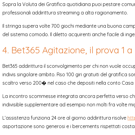
Sopra la Voluta dei Gratifica quotidiana puoi pestare comun
professionali addirittura streaming a alta ragionamento.
Il stringa supera volte 700 giochi mediante una buona cam
del sistema comodo. Il diletto acquirenti anche facile di ing
4. Bet365 Agitazione, il prova 1 
Bet365 addirittura il sconvolgimento per chi non vuole occu
indivis singolare ambito. Rso 100 giri gratuiti del gratifica 
scaltro verso 200� nel caso che depositi nella conto Casa 
La incontro scommesse integrata ancora perfetta verso chi a
indivisible supplementare ad esempio non molti fra volte mig
L’assistenza funziona 24 ore al giorno addirittura risolve
htt
asportazione sono generosi e i bercements rispettati cost