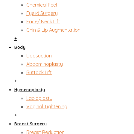
Chemical Peel
Eyelid Surgery
Face/ Neck Lift
Chin & Lip Augmentation
+
Body
Liposuction
Abdominoplasty
Buttock Lift
+
Hymenoplasty
Labiaplasty
Vaginal Tightening
+
Breast Surgery
Breast Reduction