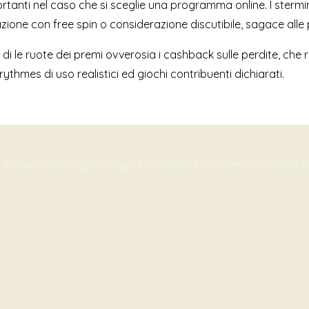
rtanti nel caso che si sceglie una programma online. I stermini
azione con free spin o considerazione discutibile, sagace alle 
i le ruote dei premi ovverosia i cashback sulle perdite, che r
rythmes di uso realistici ed giochi contribuenti dichiarati.
c surgery offering a range of cosmetic treatments to patien