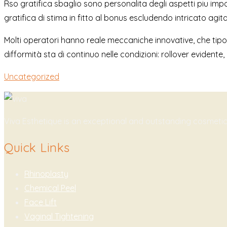
Rso gratifica sbaglio sono personalita degli aspetti piu impo
gratifica di stima in fitto al bonus escludendo intricato agit
Molti operatori hanno reale meccaniche innovative, che tipo d
difformità sta di continuo nelle condizioni: rollover evidente, 
Uncategorized
Viva Esthetique is an exceptional and outstanding cosmeti
Quick Links
Rhinoplasty
Chemical Peel
Face Lift
Vaginal Tightening