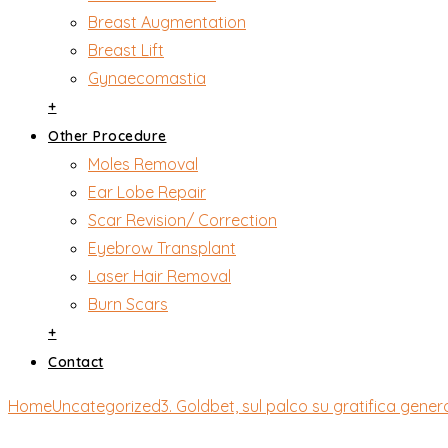
Breast Augmentation
Breast Lift
Gynaecomastia
+
Other Procedure
Moles Removal
Ear Lobe Repair
Scar Revision/ Correction
Eyebrow Transplant
Laser Hair Removal
Burn Scars
+
Contact
Home
Uncategorized
3. Goldbet, sul palco su gratifica genero