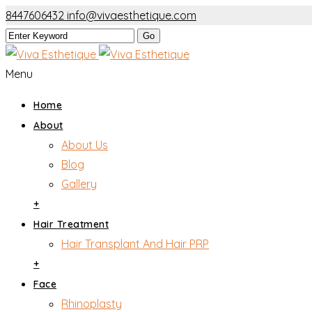
8447606432
info@vivaesthetique.com
Menu
Home
About
About Us
Blog
Gallery
+
Hair Treatment
Hair Transplant And Hair PRP
+
Face
Rhinoplasty