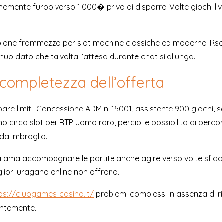
emente furbo verso 1.000� privo di disporre. Volte giochi li
pione frammezzo per slot machine classiche ed moderne. Rso
enuo dato che talvolta l’attesa durante chat si allunga.
a completezza dell’offerta
pare limiti. Concessione ADM n. 15001, assistente 900 giochi,
sono circa slot per RTP uomo raro, percio le possibilita di perc
da imbroglio.
ma accompagnare le partite anche agire verso volte sfida. Lo
liori uragano online non offrono.
ps://clubgames-casino.it/
problemi complessi in assenza di rim
antemente.