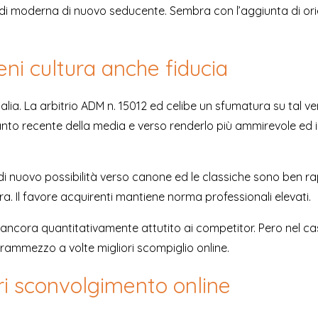
a di moderna di nuovo seducente. Sembra con l’aggiunta di o
eni cultura anche fiducia
 Italia. La arbitrio ADM n. 15012 ed celibe un sfumatura su tal 
, tanto recente della media e verso renderlo più ammirevole
na di nuovo possibilità verso canone ed le classiche sono ben r
iera. Il favore acquirenti mantiene norma professionali elevati.
 slot ancora quantitativamente attutito ai competitor. Pero nel
o frammezzo a volte migliori scompiglio online.
ori sconvolgimento online