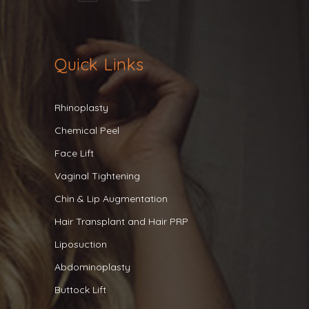
Quick Links
Rhinoplasty
Chemical Peel
Face Lift
Vaginal Tightening
Chin & Lip Augmentation
Hair Transplant and Hair PRP
Liposuction
Abdominoplasty
Buttock Lift