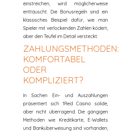
einstreichen, wird möglicherweise
enttäuscht. Die Bonusregeln sind ein
klassisches Beispiel dafür, wie man
Spieler mit verlockenden Zahlen ködert,
aber den Teufel im Detail versteckt.
ZAHLUNGSMETHODEN:
KOMFORTABEL
ODER
KOMPLIZIERT?
In Sachen Ein- und Auszahlungen
präsentiert sich 1Red Casino solide,
aber nicht überragend. Die gängigen
Methoden wie Kreditkarte, E-Wallets
und Banküberweisung sind vorhanden,