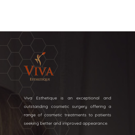
Viva Esthetique is an exceptional and
outstanding cosmetic surgery offering a
range of cosmetic treatments to patients
seeking better and improved appearance.