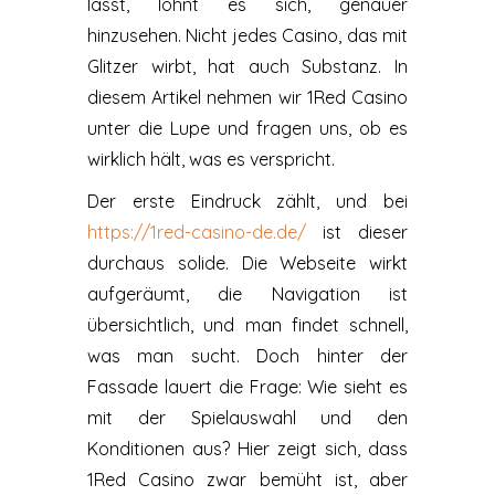
lässt, lohnt es sich, genauer
hinzusehen. Nicht jedes Casino, das mit
Glitzer wirbt, hat auch Substanz. In
diesem Artikel nehmen wir 1Red Casino
unter die Lupe und fragen uns, ob es
wirklich hält, was es verspricht.
Der erste Eindruck zählt, und bei
https://1red-casino-de.de/
ist dieser
durchaus solide. Die Webseite wirkt
aufgeräumt, die Navigation ist
übersichtlich, und man findet schnell,
was man sucht. Doch hinter der
Fassade lauert die Frage: Wie sieht es
mit der Spielauswahl und den
Konditionen aus? Hier zeigt sich, dass
1Red Casino zwar bemüht ist, aber