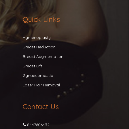
Quick Links
Hymenoplasty
Breast Reduction
Breast Augmentation
Breast Lift
Gynaecomastia
Laser Hair Removal
Contact Us
8447606432