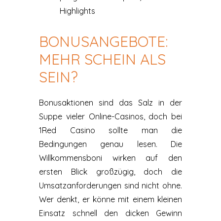
Highlights
BONUSANGEBOTE:
MEHR SCHEIN ALS
SEIN?
Bonusaktionen sind das Salz in der
Suppe vieler Online-Casinos, doch bei
1Red Casino sollte man die
Bedingungen genau lesen. Die
Willkommensboni wirken auf den
ersten Blick großzügig, doch die
Umsatzanforderungen sind nicht ohne.
Wer denkt, er könne mit einem kleinen
Einsatz schnell den dicken Gewinn