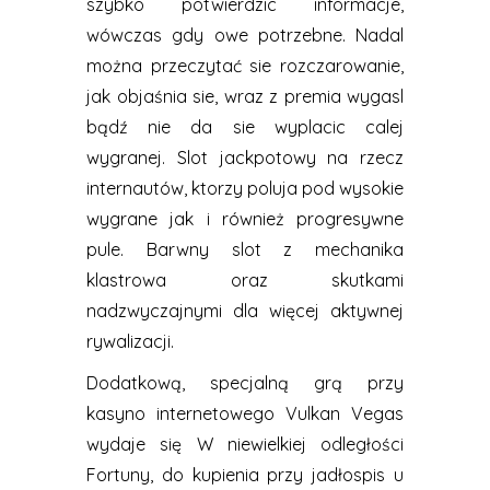
szybko potwierdzic informacje,
wówczas gdy owe potrzebne. Nadal
można przeczytać sie rozczarowanie,
jak objaśnia sie, wraz z premia wygasl
bądź nie da sie wyplacic calej
wygranej. Slot jackpotowy na rzecz
internautów, ktorzy poluja pod wysokie
wygrane jak i również progresywne
pule. Barwny slot z mechanika
klastrowa oraz skutkami
nadzwyczajnymi dla więcej aktywnej
rywalizacji.
Dodatkową, specjalną grą przy
kasyno internetowego Vulkan Vegas
wydaje się W niewielkiej odległości
Fortuny, do kupienia przy jadłospis u