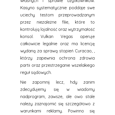
własnych i sprawie użytkowników.
Kasyno systematycznie poddaje swe
uciechy testom przeprowadzanym
przez niezależne filie, które to
kontrolują lojalność oraz wytrzymałość
konsol. Vulkan Vegas operuje
całkowicie legalnie oraz ma licencję
wydaną za sprawą stopień Curacao, ,
którzy zapewnia ochrona zdrowia
partii oraz przestrzeganie wszelakiego
reguł sądowych.
Nie zapomnij lecz, hdy zanim
zdecydujemy się w wiadomy
nadprogram, zawsze, ale owo stale
należy zaznajomić się szczegółowo z
warunkami reklamy. Powinno się