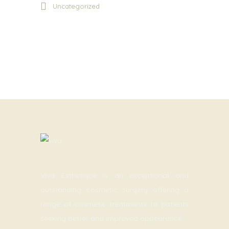
Uncategorized
Viva Esthetique is an exceptional and
outstanding cosmetic surgery offering a
range of cosmetic treatments to patients
seeking better and improved appearance.