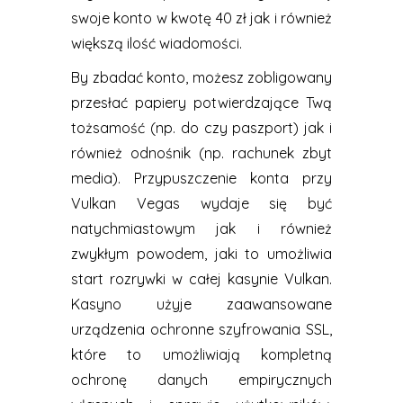
swoje konto w kwotę 40 zł jak i również
większą ilość wiadomości.
By zbadać konto, możesz zobligowany
przesłać papiery potwierdzające Twą
tożsamość (np. do czy paszport) jak i
również odnośnik (np. rachunek zbyt
media). Przypuszczenie konta przy
Vulkan Vegas wydaje się być
natychmiastowym jak i również
zwykłym powodem, jaki to umożliwia
start rozrywki w całej kasynie Vulkan.
Kasyno użyje zaawansowane
urządzenia ochronne szyfrowania SSL,
które to umożliwiają kompletną
ochronę danych empirycznych