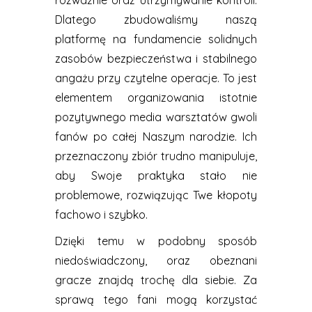
rozważnie oraz utrzymywanie kontroli.
Dlatego zbudowaliśmy naszą
platformę na fundamencie solidnych
zasobów bezpieczeństwa i stabilnego
angażu przy czytelne operacje. To jest
elementem organizowania istotnie
pozytywnego media warsztatów gwoli
fanów po całej Naszym narodzie. Ich
przeznaczony zbiór trudno manipuluje,
aby Swoje praktyka stało nie
problemowe, rozwiązując Twe kłopoty
fachowo i szybko.
Dzięki temu w podobny sposób
niedoświadczony, oraz obeznani
gracze znajdą trochę dla siebie. Za
sprawą tego fani mogą korzystać