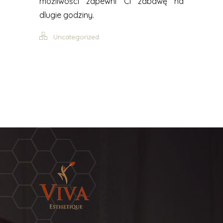
możliwości zapewni Ci zabawę na
dlugie godziny.
Uncategorized