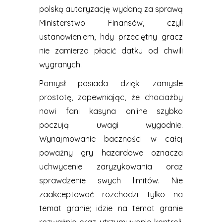
polską autoryzację wydaną za sprawą
Ministerstwo Finansów, czyli
ustanowieniem, hdy przeciętny gracz
nie zamierza płacić datku od chwili
wygranych.
Pomysł posiada dzięki zamysle
prostotę, zapewniając, że chociażby
nowi fani kasyna online szybko
poczują uwagi wygodnie.
Wynajmowanie baczności w całej
poważny gry hazardowe oznacza
uchwycenie zaryzykowania oraz
sprawdzenie swych limitów. Nie
zaakceptować rozchodzi tylko na
temat granie; idzie na temat granie