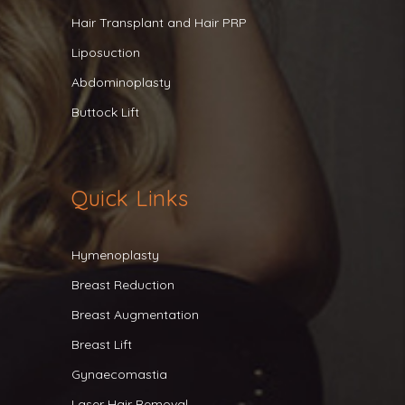
Hair Transplant and Hair PRP
Liposuction
Abdominoplasty
Buttock Lift
Quick Links
Hymenoplasty
Breast Reduction
Breast Augmentation
Breast Lift
Gynaecomastia
Laser Hair Removal