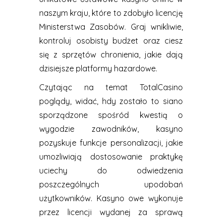
naszym kraju, które to zdobyło licencję
Ministerstwa Zasobów. Graj wnikliwie,
kontroluj osobisty budżet oraz ciesz
się z sprzętów chronienia, jakie dają
dzisiejsze platformy hazardowe.
Czytając na temat TotalCasino
poglądy, widać, hdy zostało to siano
sporządzone spośród kwestią o
wygodzie zawodników, kasyno
pozyskuje funkcje personalizacji, jakie
umozliwiają dostosowanie praktykę
uciechy do odwiedzenia
poszczególnych upodobań
użytkowników. Kasyno owe wykonuje
przez licencji wydanej za sprawą