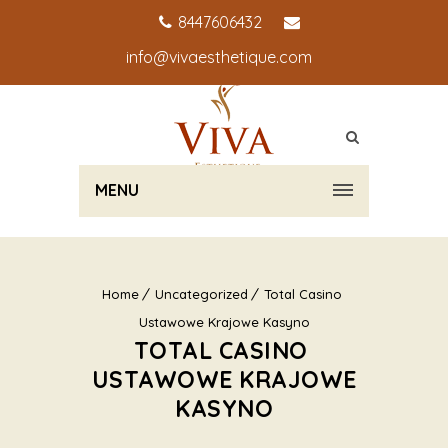
8447606432
info@vivaesthetique.com
MENU
Home
Uncategorized
Total Casino ️
Ustawowe Krajowe Kasyno
TOTAL CASINO ️
USTAWOWE KRAJOWE
KASYNO