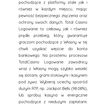
pochodzące z platformy stale jak i
również w każdym miejscu, mając
pewność bezpiecznego złączenia oraz
ochrony swoich danych. Total Casino
Logowanie to ciekawy jak i również
prędki przebieg, który gwarantuje
graczom pochodzące z Własny w tej
chwili uzyskać wejście do konta
bankowego. Na prostemu procesowi
TotalCasino Logowanie zawodnicy
wraz z Własny mogą szybko weselić
się slotami, grami stołowymi i kasynem
pod żywo. Wybieraj uciechy spośród
dużym RTP, np. Jackpot Bells (98.08%),
lub spróbuj kasyna w energicznie
pochodzące z niedużymi zapłatami.