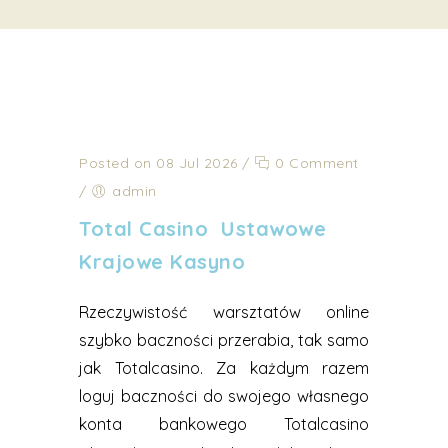
Posted on 08 Jul 2026
/
0 Comment
/
admin
Total Casino ️ Ustawowe
Krajowe Kasyno
Rzeczywistość warsztatów online
szybko baczności przerabia, tak samo
jak Totalcasino. Za każdym razem
loguj baczności do swojego własnego
konta bankowego Totalcasino