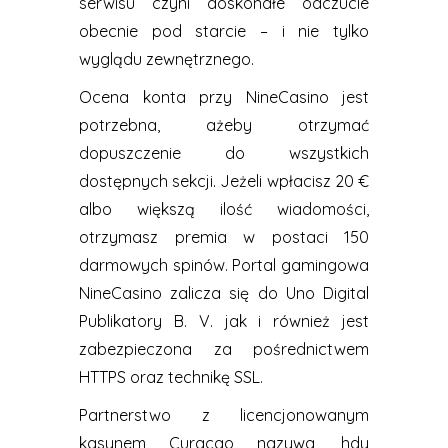
serwisu czyni doskonałe odczucie
obecnie pod starcie – i nie tylko
wyglądu zewnętrznego.
Ocena konta przy NineCasino jest
potrzebna, ażeby otrzymać
dopuszczenie do wszystkich
dostępnych sekcji. Jeżeli wpłacisz 20 €
albo większą ilość wiadomości,
otrzymasz premia w postaci 150
darmowych spinów. Portal gamingowa
NineCasino zalicza się do Uno Digital
Publikatory B. V. jak i również jest
zabezpieczona za pośrednictwem
HTTPS oraz technikę SSL.
Partnerstwo z licencjonowanym
kasynem Curacao nazywa, hdy