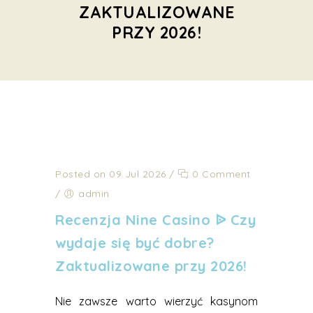
ZAKTUALIZOWANE
PRZY 2026!
Posted on 09 Jul 2026
/
0 Comment
/
admin
Recenzja Nine Casino ᐉ Czy
wydaje się być dobre?
Zaktualizowane przy 2026!
Nie zawsze warto wierzyć kasynom