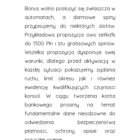
Bonus wolno posłużyć się zwłaszcza w
automatach, a darmowe spiny
przypisujemy do niektórych slotów.
Przykładowa propozycja owo setka%
do 1500 Pln i stu gratisowych spinów.
Wszelka propozycja dysponuje swej
warunki, dlatego przed aktywacją w
każdej sytuacji pokazujemy żądania
ruchu, limit okresu jak i również
ewidencję kwalifikujących czujności
konsol. W ciągu tworzenia konta
bankowego prosimy na temat
fundamentalne dane nieodzowne do
odwiedzenia bezpieczeństwa
płatności, ochrony opisie oraz
przyszłej ocenie.