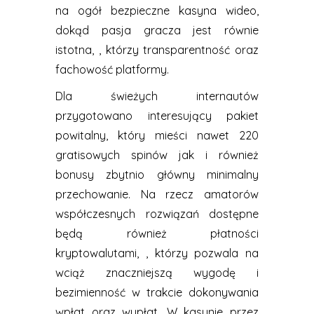
na ogół bezpieczne kasyna wideo,
dokąd pasja gracza jest równie
istotna, , którzy transparentność oraz
fachowość platformy.
Dla świeżych internautów
przygotowano interesujący pakiet
powitalny, który mieści nawet 220
gratisowych spinów jak i również
bonusy zbytnio główny minimalny
przechowanie. Na rzecz amatorów
współczesnych rozwiązań dostępne
będą również płatności
kryptowalutami, , którzy pozwala na
wciąż znaczniejszą wygodę i
bezimienność w trakcie dokonywania
wpłat oraz wypłat. W kasynie przez