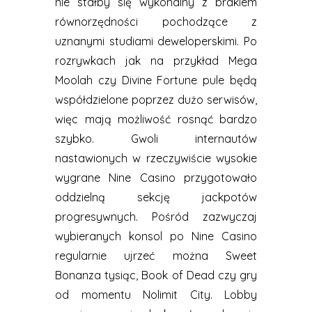
nie stałby się wykonalny z brakiem
równorzędności pochodzące z
uznanymi studiami deweloperskimi. Po
rozrywkach jak na przykład Mega
Moolah czy Divine Fortune pule będą
współdzielone poprzez dużo serwisów,
więc mają możliwość rosnąć bardzo
szybko. Gwoli internautów
nastawionych w rzeczywiście wysokie
wygrane Nine Casino przygotowało
oddzielną sekcję jackpotów
progresywnych. Pośród zazwyczaj
wybieranych konsol po Nine Casino
regularnie ujrzeć można Sweet
Bonanza tysiąc, Book of Dead czy gry
od momentu Nolimit City. Lobby