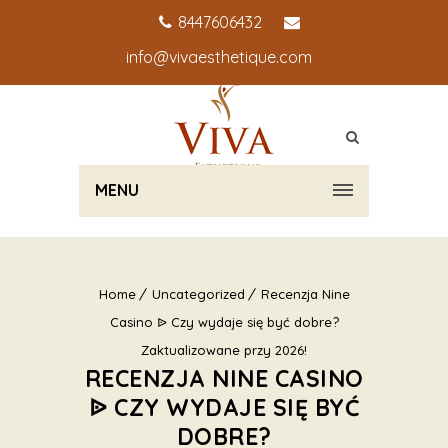
8447606432
info@vivaesthetique.com
MENU
Home
Uncategorized
Recenzja Nine
Casino ᐉ Czy wydaje się być dobre?
Zaktualizowane przy 2026!
RECENZJA NINE CASINO
ᐉ CZY WYDAJE SIĘ BYĆ
DOBRE?