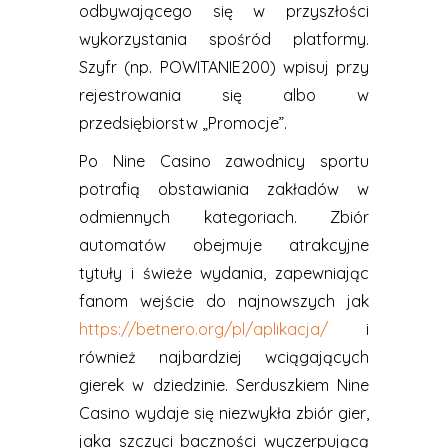
odbywającego się w przyszłości
wykorzystania spośród platformy.
Szyfr (np. POWITANIE200) wpisuj przy
rejestrowania się albo w
przedsiębiorstw „Promocje”.
Po Nine Casino zawodnicy sportu
potrafią obstawiania zakładów w
odmiennych kategoriach. Zbiór
automatów obejmuje atrakcyjne
tytuły i świeże wydania, zapewniając
fanom wejście do najnowszych jak
https://betnero.org/pl/aplikacja/
i
również najbardziej wciągających
gierek w dziedzinie. Serduszkiem Nine
Casino wydaje się niezwykła zbiór gier,
jaka szczyci baczności wyczerpującą