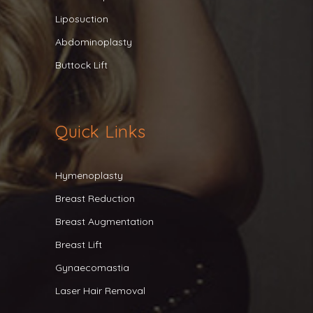
Liposuction
Abdominoplasty
Buttock Lift
Quick Links
Hymenoplasty
Breast Reduction
Breast Augmentation
Breast Lift
Gynaecomastia
Laser Hair Removal