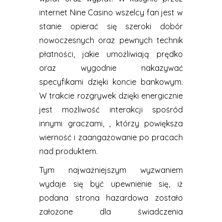
internet Nine Casino wszelcy fan jest w
stanie opierać się szeroki dobór
nowoczesnych oraz pewnych technik
płatności, jakie umożliwiają prędko
oraz wygodnie nakazywać
specyfikami dzięki koncie bankowym.
W trakcie rozgrywek dzięki energicznie
jest możliwość interakcji spośród
innymi graczami, , którzy powiększa
wierność i zaangażowanie po pracach
nad produktem.
Tym najważniejszym wyzwaniem
wydaje się być upewnienie się, iż
podana strona hazardowa zostało
założone dla świadczenia