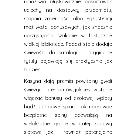
umożliwia błyskawicznie posortować
uciechy na dostawcy, przedmiotu,
stopnia zmienności albo egzystencji
możliwości bonusowych, jak znacznie
uprzystępnia szukanie w faktycznie
wielkiej bibliotece. Podest stale dodaje
świeżości do katalogu – oryginalne
tytuły pojawiają się praktycznie jak
tydzień.
Kasyna dają premia powitalny gwoli
świeżych internautów, jaki jest w stanie
włączać bonusy od czołowej wpłaty
bądź darmowe spiny. Tak naprawdę
bezpłatne spiny pozwalają na
wielokrotne granie w całej zabawy
slotowe jak i również potencjalne