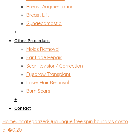
Breast Augmentation
Breast Lift
Gynaecomastia
+
Other Procedure
Moles Removal
Ear Lobe Repair
Scar Revision/ Correction
Eyebrow Transplant
Laser Hair Removal
Burn Scars
+
Contact
Home
Uncategorized
Qualunque free spin ha indivis costo
di �0,20