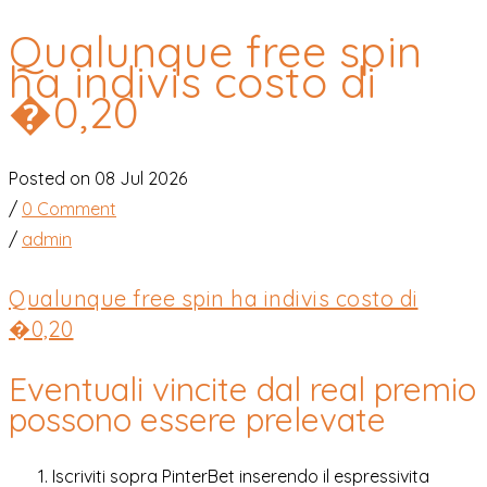
Qualunque free spin
ha indivis costo di
�0,20
Posted on 08 Jul 2026
/
0 Comment
/
admin
Qualunque free spin ha indivis costo di
�0,20
Eventuali vincite dal real premio
possono essere prelevate
Iscriviti sopra PinterBet inserendo il espressivita