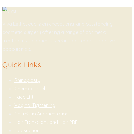
Viva Esthetique is an exceptional and outstanding
cosmetic surgery offering a range of cosmetic
treatments to patients seeking better and improved
appearance.
Quick Links
Rhinoplasty
Chemical Peel
Face Lift
Vaginal Tightening
Chin & Lip Augmentation
Hair Transplant and Hair PRP
Liposuction