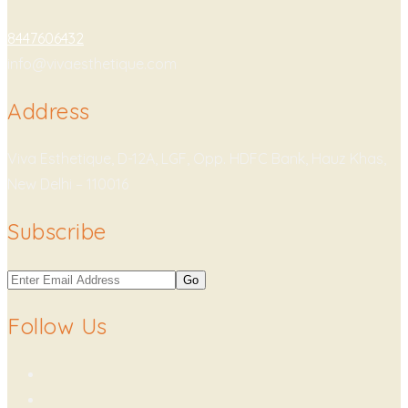
8447606432
info@vivaesthetique.com
Address
Viva Esthetique, D-12A, LGF, Opp. HDFC Bank, Hauz Khas,
New Delhi – 110016
Subscribe
Follow Us