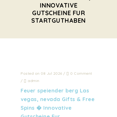
INNOVATIVE
GUTSCHEINE FUR
STARTGUTHABEN
Posted on 08 Jul 2026
/
0 Comment
/
admin
Feuer speiender berg Las
vegas, nevada Gifts & Free
Spins � Innovative
Gutscheine Fur