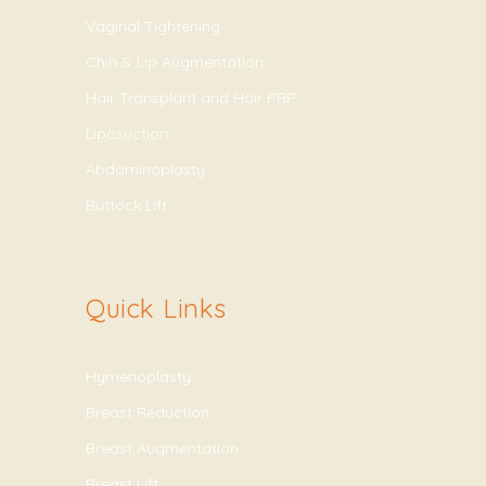
Vaginal Tightening
Chin & Lip Augmentation
Hair Transplant and Hair PRP
Liposuction
Abdominoplasty
Buttock Lift
Quick Links
Hymenoplasty
Breast Reduction
Breast Augmentation
Breast Lift