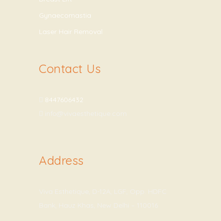
Gynaecomastia
Laser Hair Removal
Contact Us
8447606432
info@vivaesthetique.com
Address
Viva Esthetique, D-12A, LGF, Opp. HDFC
Bank, Hauz Khas, New Delhi – 110016