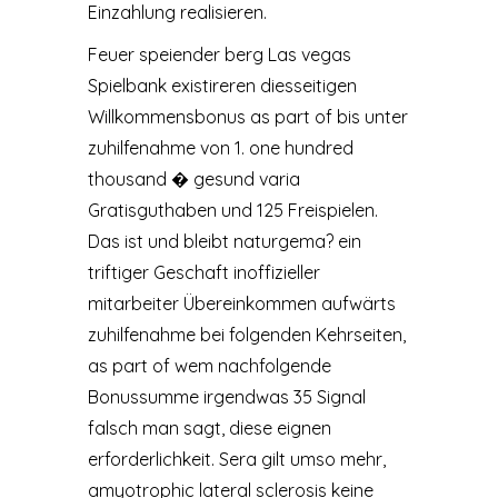
Einzahlung realisieren.
Feuer speiender berg Las vegas
Spielbank existireren diesseitigen
Willkommensbonus as part of bis unter
zuhilfenahme von 1. one hundred
thousand � gesund varia
Gratisguthaben und 125 Freispielen.
Das ist und bleibt naturgema? ein
triftiger Geschaft inoffizieller
mitarbeiter Übereinkommen aufwärts
zuhilfenahme bei folgenden Kehrseiten,
as part of wem nachfolgende
Bonussumme irgendwas 35 Signal
falsch man sagt, diese eignen
erforderlichkeit. Sera gilt umso mehr,
amyotrophic lateral sclerosis keine