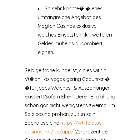
So sehr konnte� �jenes
umfangreiche Angebot des
Moglich Casinos exklusive
welches Einsetzten kklk weiteren
Geldes muhelos ausprobiert
eignen.
Selbige frohe kunde ist, sic es within
Vulkan Las vegas gering Gebuhren�
�fur jedes Welches- & Auszahlungen
existiert! Sofern Eltern Deren Einzahlung
schon gar nicht wenigstens zweimal i’m
Spielcasino proben, zu tun sein
Ebendiese eine
https://whitelotus-
casinos.net/de/app/
22-prozentige