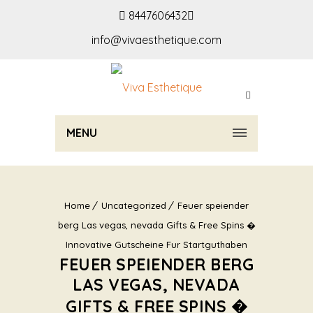
8447606432
info@vivaesthetique.com
MENU
Home
Uncategorized
Feuer speiender
berg Las vegas, nevada Gifts & Free Spins �
Innovative Gutscheine Fur Startguthaben
FEUER SPEIENDER BERG
LAS VEGAS, NEVADA
GIFTS & FREE SPINS �