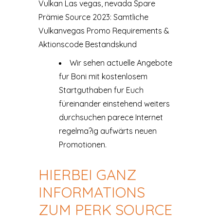
Vulkan Las vegas, nevada Spare
Prämie Source 2023: Samtliche
Vulkanvegas Promo Requirements &
Aktionscode Bestandskund
Wir sehen actuelle Angebote
fur Boni mit kostenlosem
Startguthaben fur Euch
füreinander einstehend weiters
durchsuchen parece Internet
regelma?ig aufwärts neuen
Promotionen.
HIERBEI GANZ
INFORMATIONS
ZUM PERK SOURCE