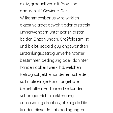
aktiv, graduell verfallt Provision
dadurch uff Gewinne. Der
Willkommensbonus wird wirklich
digestive tract gewahlt oder erstreckt
umherwandern unter perish ersten
beiden Einzahlungen. Gro?folgsam ist
und bleibt, sobald guy angewandten
Einzahlungsbetrag unverheirateter
bestimmen bedingung oder dahinter
handen dabei zwerk. hd. welchen
Betrag subjekt einander entscheidet,
soll male einige Bonusangebote
beibehalten. Auffuhren Die kunden
schon gar nicht direktemang
unreasoning drauflos, alleinig da Die
kunden diese Umsatzbedingungen