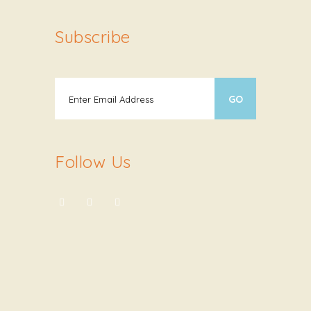
Subscribe
Follow Us