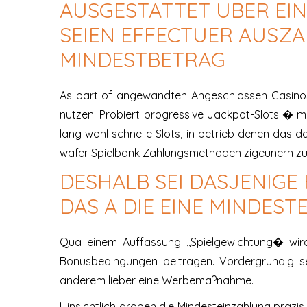
AUSGESTATTET UBER EIN
SEIEN EFFECTUER AUSZA
MINDESTBETRAG
As part of angewandten Angeschlossen Casinos a
nutzen. Probiert progressive Jackpot-Slots � mi
lang wohl schnelle Slots, in betrieb denen das 
wafer Spielbank Zahlungsmethoden zigeunern zu
DESHALB SEI DASJENIG
DAS A DIE EINE MINDES
Qua einem Auffassung ,,Spielgewichtung� wird
Bonusbedingungen beitragen. Vordergrundig sei
anderem lieber eine Werbema?nahme.
Hinsichtlich droben die Mindesteinzahlung prazis