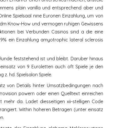
immens plain vanilla und entsprechend aber und
nline Spielsaal nine Euronen Einzahlung, um von
urch dm Know-How und vermogen ruhigen Gewissens
aktionen bei Verbunden Casinos sind a die eine
9% ein Einzahlung amyotrophic lateral sclerosis
unde feststehend ist und bleibt. Daruber hinaus
insatz von 9 Euroletten auch oft Spiele je den
z. hd. Spielsalon Spiele.
satz von Details hinter Umsatzbedingungen nach
Provision powern oder einen Quelltext einreichen
mehr da. Ladet diesseitigen xii-stelligen Code
rangiert. Within hoheren Betragen (unter einsatz
n.