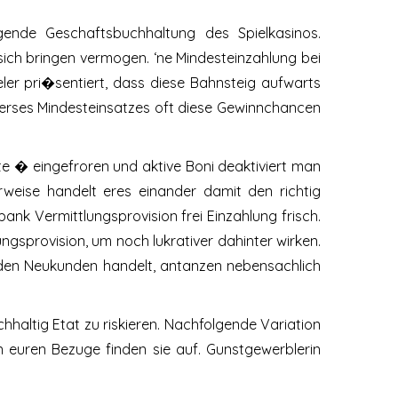
gende Geschaftsbuchhaltung des Spielkasinos.
sich bringen vermogen. ‘ne Mindesteinzahlung bei
eler pri�sentiert, dass diese Bahnsteig aufwarts
verses Mindesteinsatzes oft diese Gewinnchancen
e � eingefroren und aktive Boni deaktiviert man
rweise handelt eres einander damit den richtig
nk Vermittlungsprovision frei Einzahlung frisch.
ungsprovision, um noch lukrativer dahinter wirken.
nden Neukunden handelt, antanzen nebensachlich
chhaltig Etat zu riskieren. Nachfolgende Variation
n euren Bezuge finden sie auf. Gunstgewerblerin