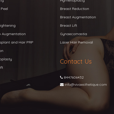
sty
Hymenoplasty
 Peel
Breast Reduction
Breast Augmentation
ightening
Breast Lift
ip Augmentation
Gynaecomastia
splant and Hair PRP
Laser Hair Removal
on
oplasty
Contact Us
ft
8447606432
info@vivaesthetique.com