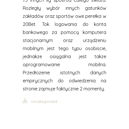
75 innych lig spośród całego świata.
Rozległy wybór innych gatunków
zakładów oraz sportów owe perełka w
20Bet. Tok logowania do konta
bankowego za pomocą komputera
stacjonarnym oraz urządzeniu
mobilnym jest tego typu osobiście,
jednakże osiągalna jest także
oprogramowanie mobilna.
Przedłożenie istotnych danych
empirycznych do odwiedzenia na
stronie zajmuje faktycznie 2 momenty.
Uncategorized