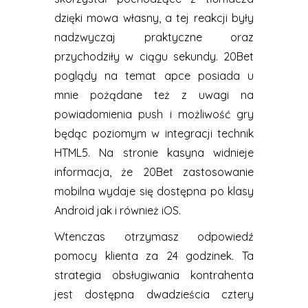
dzięki mowa własny, a tej reakcji były
nadzwyczaj praktyczne oraz
przychodziły w ciągu sekundy. 20Bet
poglądy na temat apce posiada u
mnie pożądane też z uwagi na
powiadomienia push i możliwość gry
będąc poziomym w integracji technik
HTML5. Na stronie kasyna widnieje
informacja, że 20Bet zastosowanie
mobilna wydaje się dostępna po klasy
Android jak i również iOS.
Wtenczas otrzymasz odpowiedź
pomocy klienta za 24 godzinek. Ta
strategia obsługiwania kontrahenta
jest dostępna dwadzieścia cztery