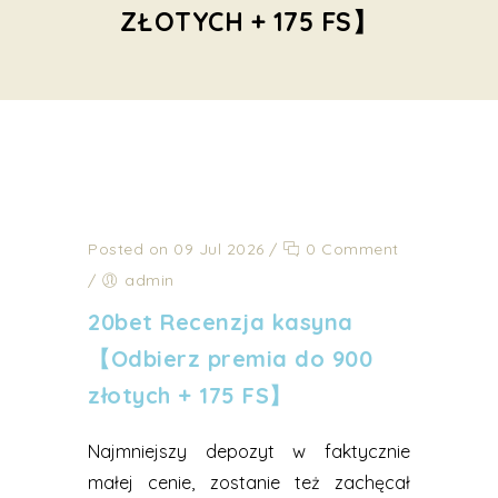
ZŁOTYCH + 175 FS】
Posted on 09 Jul 2026
/
0 Comment
/
admin
20bet Recenzja kasyna
【Odbierz premia do 900
złotych + 175 FS】
Najmniejszy depozyt w faktycznie
małej cenie, zostanie też zachęcał