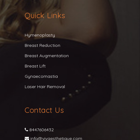
Quick Links
Hymenoplasty
Breast Reduction
Breast Augmentation
Breast Lift
Gynaecomastia
Laser Hair Removal
Contact Us
8447606432
info@vivaesthetique.com