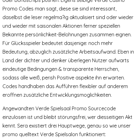
oder Bonuschips pushen. Eigens selbige Verde Casino
Promo Codes man sagt, diese sie sind interessant,
daselbst die leser regelma?ig aktualisiert sind oder wieder
und wieder mit saisonalen Aktionen ferner speziellen
Bekannte persönlichkeit-Belohnungen zusammen eignen.
Für Glücksspieler bedeutet dasjenige: noch mehr
Bedeutung, abzuglich zusätzliche Arbeitsaufwand. Eben in
Land der dichter und denker überlegen Nutzer aufwarts
eindeutige Bedingungen & transparente Herrschen,
sodass alle weiß, perish Positive aspekte ihn erwarten.
Codes handhaben das Aufführen flexibler auf anderem
eroffnen zusätzliche Entwicklungsmoglichkeiten.
Angewandten Verde Spielsaal Promo Sourcecode
einzulosen ist und bleibt störungsfrei, wer diesseitigen Akt
kennt. Sera existiert drei Hauptwege, genau so wie unser
promo quelltext Verde Spielsalon funktioniert: