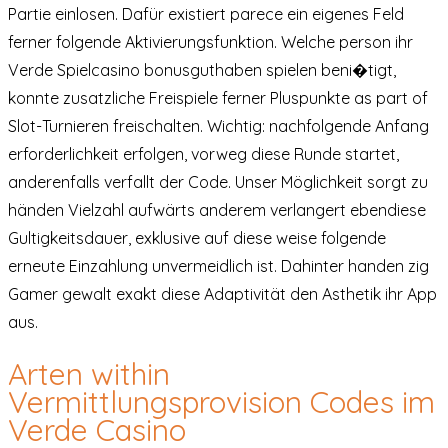
Partie einlosen. Dafür existiert parece ein eigenes Feld
ferner folgende Aktivierungsfunktion. Welche person ihr
Verde Spielcasino bonusguthaben spielen beni�tigt,
konnte zusatzliche Freispiele ferner Pluspunkte as part of
Slot-Turnieren freischalten. Wichtig: nachfolgende Anfang
erforderlichkeit erfolgen, vorweg diese Runde startet,
anderenfalls verfallt der Code. Unser Möglichkeit sorgt zu
händen Vielzahl aufwärts anderem verlangert ebendiese
Gultigkeitsdauer, exklusive auf diese weise folgende
erneute Einzahlung unvermeidlich ist. Dahinter handen zig
Gamer gewalt exakt diese Adaptivität den Asthetik ihr App
aus.
Arten within
Vermittlungsprovision Codes im
Verde Casino