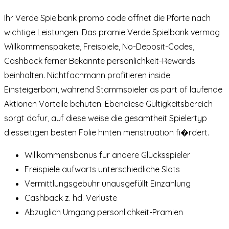
Ihr Verde Spielbank promo code offnet die Pforte nach
wichtige Leistungen. Das pramie Verde Spielbank vermag
Willkommenspakete, Freispiele, No-Deposit-Codes,
Cashback ferner Bekannte persönlichkeit-Rewards
beinhalten. Nichtfachmann profitieren inside
Einsteigerboni, wahrend Stammspieler as part of laufende
Aktionen Vorteile behuten. Ebendiese Gültigkeitsbereich
sorgt dafur, auf diese weise die gesamtheit Spielertyp
diesseitigen besten Folie hinten menstruation fi�rdert.
Willkommensbonus fur andere Glücksspieler
Freispiele aufwarts unterschiedliche Slots
Vermittlungsgebuhr unausgefüllt Einzahlung
Cashback z. hd. Verluste
Abzuglich Umgang personlichkeit-Pramien