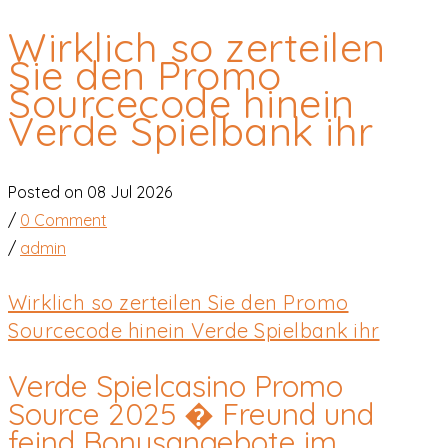
Wirklich so zerteilen
Sie den Promo
Sourcecode hinein
Verde Spielbank ihr
Posted on 08 Jul 2026
/
0 Comment
/
admin
Wirklich so zerteilen Sie den Promo
Sourcecode hinein Verde Spielbank ihr
Verde Spielcasino Promo
Source 2025 � Freund und
feind Bonusangebote im