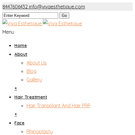
8447606432
info@vivaesthetique.com
Menu
Home
About
About Us
Blog
Gallery
+
Hair Treatment
Hair Transplant And Hair PRP
+
Face
Rhinoplasty