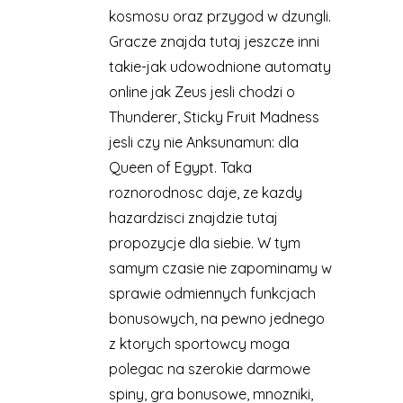
kosmosu oraz przygod w dzungli.
Gracze znajda tutaj jeszcze inni
takie-jak udowodnione automaty
online jak Zeus jesli chodzi o
Thunderer, Sticky Fruit Madness
jesli czy nie Anksunamun: dla
Queen of Egypt. Taka
roznorodnosc daje, ze kazdy
hazardzisci znajdzie tutaj
propozycje dla siebie. W tym
samym czasie nie zapominamy w
sprawie odmiennych funkcjach
bonusowych, na pewno jednego
z ktorych sportowcy moga
polegac na szerokie darmowe
spiny, gra bonusowe, mnozniki,