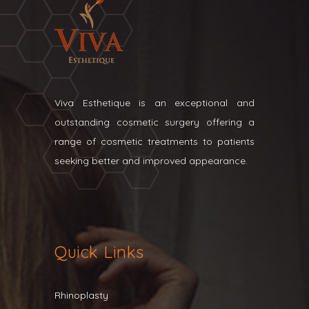
Viva Esthetique is an exceptional and
outstanding cosmetic surgery offering a
range of cosmetic treatments to patients
seeking better and improved appearance.
Quick Links
Rhinoplasty