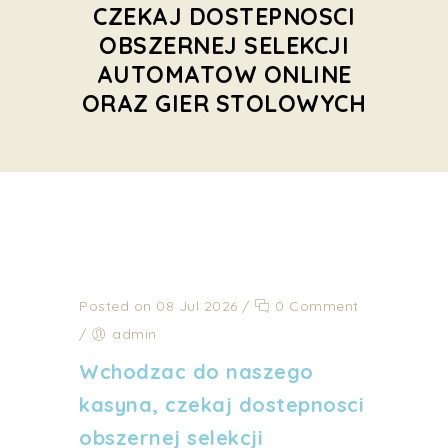
CZEKAJ DOSTEPNOSCI
OBSZERNEJ SELEKCJI
AUTOMATOW ONLINE
ORAZ GIER STOLOWYCH
Posted on 08 Jul 2026
/
0 Comment
/
admin
Wchodzac do naszego
kasyna, czekaj dostepnosci
obszernej selekcji