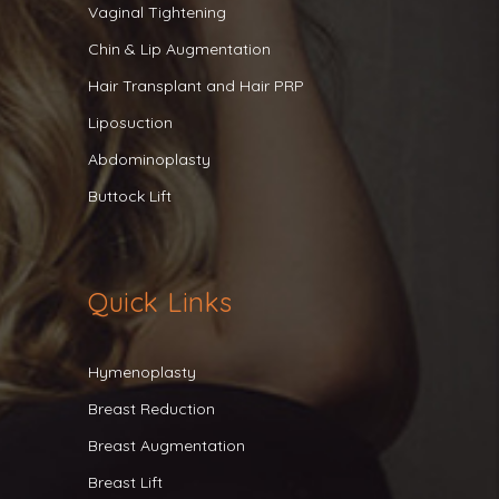
Vaginal Tightening
Chin & Lip Augmentation
Hair Transplant and Hair PRP
Liposuction
Abdominoplasty
Buttock Lift
Quick Links
Hymenoplasty
Breast Reduction
Breast Augmentation
Breast Lift