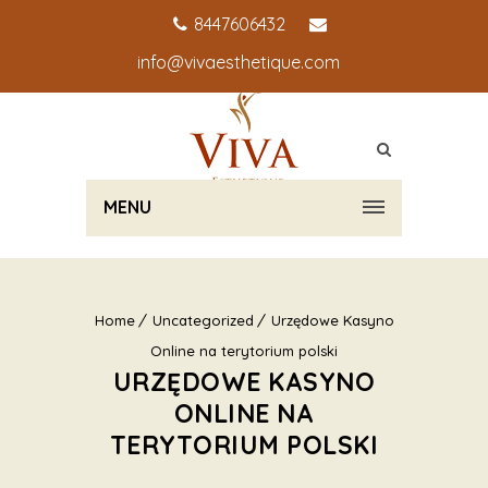
8447606432
info@vivaesthetique.com
MENU
Home
Uncategorized
Urzędowe Kasyno
Online na terytorium polski
URZĘDOWE KASYNO
ONLINE NA
TERYTORIUM POLSKI