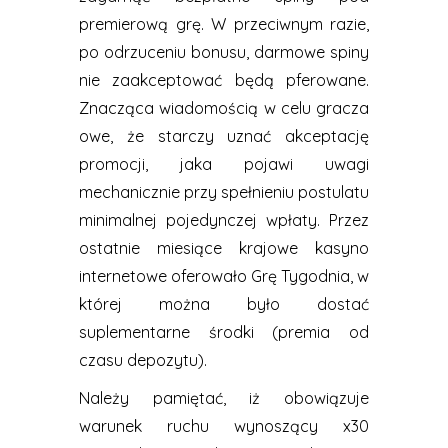
premierową grę. W przeciwnym razie,
po odrzuceniu bonusu, darmowe spiny
nie zaakceptować będą pferowane.
Znacząca wiadomością w celu gracza
owe, że starczy uznać akceptację
promocji, jaka pojawi uwagi
mechanicznie przy spełnieniu postulatu
minimalnej pojedynczej wpłaty. Przez
ostatnie miesiące krajowe kasyno
internetowe oferowało Grę Tygodnia, w
której można było dostać
suplementarne środki (premia od
czasu depozytu).
Należy pamiętać, iż obowiązuje
warunek ruchu wynoszący x30