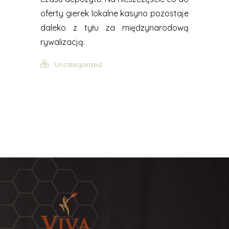
oferty gierek lokalne kasyno pozostaje
daleko z tyłu za międzynarodową
rywalizacją.
Uncategorized