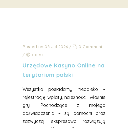
Posted on 08 Jul 2026
/
0 Comment
/
admin
Urzędowe Kasyno Online na
terytorium polski
Wszystko posiadamy niedaleko –
rejestrację, wpłaty, należności i właśnie
gry. Pochodzące z mojego
doświadczenia – są pomocni oraz
zazwyczaj ekspresowo rozwiązują