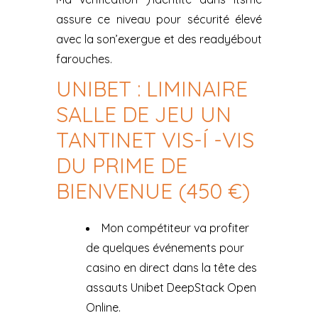
assure ce niveau pour sécurité élevé
avec la son’exergue et des readyébout
farouches.
UNIBET : LIMINAIRE
SALLE DE JEU UN
TANTINET VIS-Í -VIS
DU PRIME DE
BIENVENUE (450 €)
Mon compétiteur va profiter
de quelques événements pour
casino en direct dans la tête des
assauts Unibet DeepStack Open
Online.