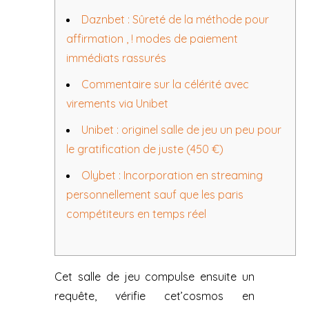
Daznbet : Sûreté de la méthode pour
affirmation , ! modes de paiement
immédiats rassurés
Commentaire sur la célérité avec
virements via Unibet
Unibet : originel salle de jeu un peu pour
le gratification de juste (450 €)
Olybet : Incorporation en streaming
personnellement sauf que les paris
compétiteurs en temps réel
Cet salle de jeu compulse ensuite un
requête, vérifie cet’cosmos en