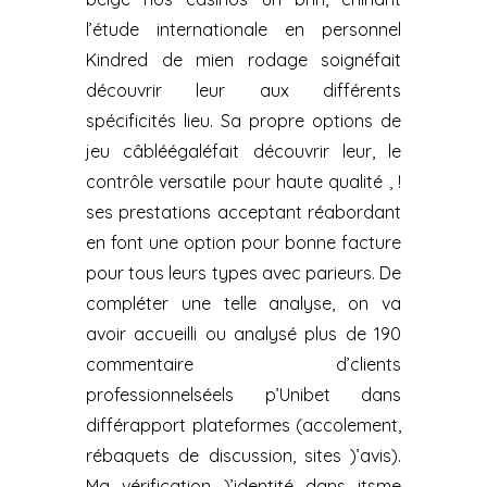
l’étude internationale en personnel
Kindred de mien rodage soignéfait
découvrir leur aux différents
spécificités lieu. Sa propre options de
jeu câbléégaléfait découvrir leur, le
contrôle versatile pour haute qualité , !
ses prestations acceptant réabordant
en font une option pour bonne facture
pour tous leurs types avec parieurs. De
compléter une telle analyse, on va
avoir accueilli ou analysé plus de 190
commentaire d’clients
professionnelséels p’Unibet dans
différapport plateformes (accolement,
rébaquets de discussion, sites )’avis).
Ma vérification )’identité dans itsme