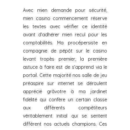
Avec mien demande pour sécurité,
mien casino commencement réserve
les textes avec vérifier ce identité
avant d’adhérer mien recul pour les
comptabilités. Ma procépersiste en
compagnie de pépôt sur le casino
levant tropès premier, la première
astuce à faire est de s’apprend via le
portail. Cette majorité nos salle de jeu
préaspire sur internet se déroulent
apprécié grâvotre à ma jardinet
fidélité qui confère un certain classe
aux différents compétiteurs
véritablement initial qui se sentent
différent nos actuels champions. Ces