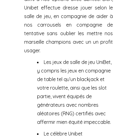
Unibet effectue dresse jouer selon le
salle de jeu, en compagnie de aider à
nos carrousels en compagnie de
tentative sans oublier les mettre nos
marseille champions avec un un profit
usager.
Les jeux de salle de jeu UniBet,
y compris les jeux en compagnie
de table tel qu’un blackjack et
votre roulette, ainsi que les slot
partie, vivent équipés de
générateurs avec nombres
aléatoires (RNG) certifiés avec
affermir mien équité impeccable.
Le célèbre Unibet