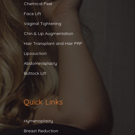
Chemical Peel
Face Lift
Vaginal Tightening
Chin & Lip Augmentation
Hair Transplant and Hair PRP
Liposuction
Abdominoplasty
Buttock Lift
Quick Links
Hymenoplasty
Breast Reduction