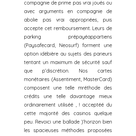
compagnie de prime pas vrai joués ou
avec arguments en compagnie de
abolie pas vrai appropriées, puis
accepte cet remboursement. Leurs de
parking prépayéappartiens
(Paysafecard, Neosurf) forment une
option idébière au sujets des parieurs
tentant un maximum de sécurité sauf
que p’discrétion.
Nos cartes
monétaires (Assentiment, MasterCard)
composent une telle mréthode des
crédits une telle davantage mieux
ordinairement utiliséé , ! acceptéé du
cette majorité des casinos quelque
peu. Revoici une ballade )’horizon bien
les spacieuses méthodes proposées