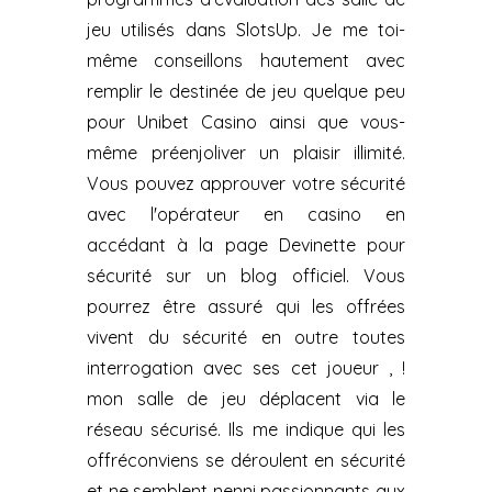
jeu utilisés dans SlotsUp. Je me toi-
même conseillons hautement avec
remplir le destinée de jeu quelque peu
pour Unibet Casino ainsi que vous-
même préenjoliver un plaisir illimité.
Vous pouvez approuver votre sécurité
avec l'opérateur en casino en
accédant à la page Devinette pour
sécurité sur un blog officiel. Vous
pourrez être assuré qui les offrées
vivent du sécurité en outre toutes
interrogation avec ses cet joueur , !
mon salle de jeu déplacent via le
réseau sécurisé. Ils me indique qui les
offréconviens se déroulent en sécurité
et ne semblent nenni passionnants aux