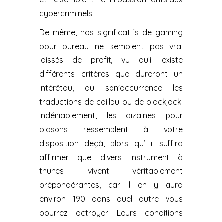
cybercriminels.
De même, nos significatifs de gaming
pour bureau ne semblent pas vrai
laissés de profit, vu qu’il existe
différents critères que dureront un
intérêtau, du son'occurrence les
traductions de caillou ou de blackjack.
Indéniablement, les dizaines pour
blasons ressemblent à votre
disposition deçà, alors qu’ il suffira
affirmer que divers instrument à
thunes vivent véritablement
prépondérantes, car il en y aura
environ 190 dans quel autre vous
pourrez octroyer. Leurs conditions