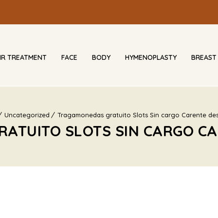
IR TREATMENT
FACE
BODY
HYMENOPLASTY
BREAST
Uncategorized
Tragamonedas gratuito Slots Sin cargo Carente de
ATUITO SLOTS SIN CARGO C