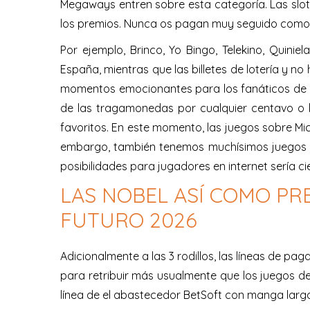
Megaways entren sobre esta categoría. Las slot
los premios. Nunca os pagan muy seguido como l
Por ejemplo, Brinco, Yo Bingo, Telekino, Quini
España, mientras que las billetes de lotería y n
momentos emocionantes para los fanáticos de e
de las tragamonedas por cualquier centavo o 
favoritos. En este momento, las juegos sobre Mi
embargo, también tenemos muchísimos juegos ex
posibilidades para jugadores en internet serí­
LAS NOBEL ASÍ­ COMO P
FUTURO 2026
Adicionalmente a las 3 rodillos, las líneas de pa
para retribuir más usualmente que los juegos de
línea de el abastecedor BetSoft con manga larg