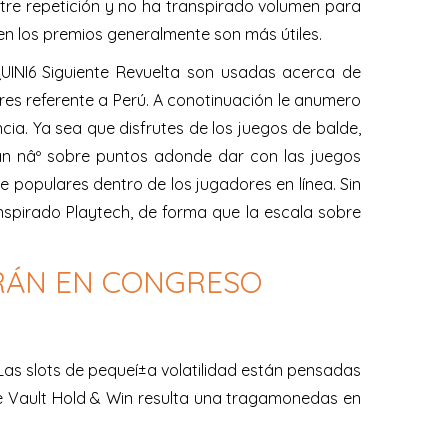
tre repetición y no ha transpirado volumen para
n los premios generalmente son más útiles.
 QUINI6 Siguiente Revuelta son usadas acerca de
ares referente a Perú. A conotinuación le anumero
. Ya sea que disfrutes de los juegos de balde,
an nâº sobre puntos adonde dar con las juegos
 populares dentro de los jugadores en línea. Sin
spirado Playtech, de forma que la escala sobre
ARÁN EN CONGRESO
. Las slots de pequeí±a volatilidad están pensadas
the Vault Hold & Win resulta una tragamonedas en