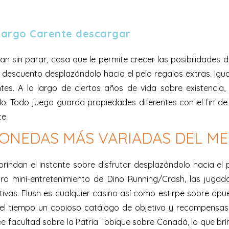
cargo Carente descargar
an sin parar, cosa que le permite crecer las posibilidades d
descuento desplazándolo hacia el pelo regalos extras. Igual
ntes.
A lo largo de ciertos años de vida sobre existencia
 Todo juego guarda propiedades diferentes con el fin de 
te.
MONEDAS MÁS VARIADAS DEL M
indan el instante sobre disfrutar desplazándolo hacia el pe
ro mini-entretenimiento de Dino Running/Crash, las jugad
ivas. Flush es cualquier casino así­ como estirpe sobre apu
l tiempo un copioso catálogo de objetivo y recompensas 
e facultad sobre la Patria Tobique sobre Canadá, lo que bri