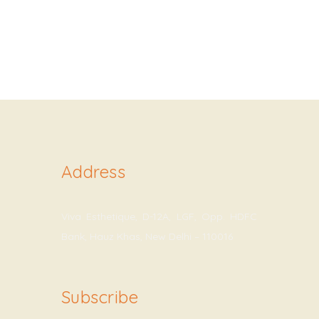
Address
Viva Esthetique, D-12A, LGF, Opp. HDFC
Bank, Hauz Khas, New Delhi – 110016
Subscribe