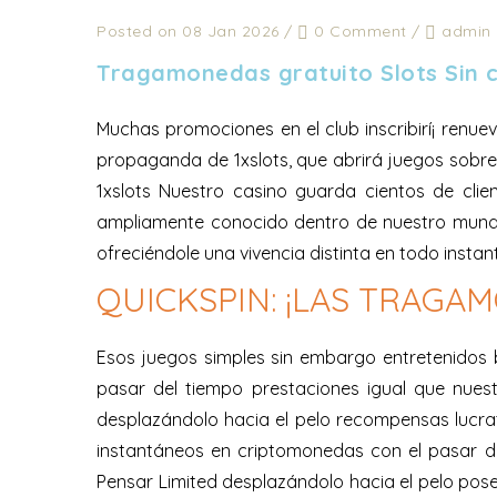
Posted on 08 Jan 2026
/
0 Comment
/
admin
Tragamonedas gratuito Slots Sin 
Muchas promociones en el club inscribirí¡ renuev
propaganda de 1xslots, que abrirá juegos sobre 
1xslots Nuestro casino guarda cientos de clie
ampliamente conocido dentro de nuestro mundo.
ofreciéndole una vivencia distinta en todo instan
QUICKSPIN: ¡LAS TRAGA
Esos juegos simples sin embargo entretenidos br
pasar del tiempo prestaciones igual que nuest
desplazándolo hacia el pelo recompensas lucrat
instantáneos en criptomonedas con el pasar de
Pensar Limited desplazándolo hacia el pelo pose