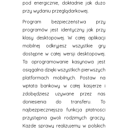
pod energicznie, dokładnie jak dużo
przy wydaniu przeglądarkowej.
Program bezpieczeństwa przy
programów jest identyczny jak przy
klasy desktopowej. W całej aplikacji
mobilnej odkryjesz wszystkie gry
dostępne w całej wersji desktopowej.
Ta oprogramowanie kasynowa jest
osiągalna dzięki wszystkich pierwszych
platformach mobilnych. Postaw na
wpłata bankowy w całej kasjerze i
zdobędziesz używane przez nas
doniesienia do transferu. To
najbezpieczniejsza funkcja płatności
przystępna gwoli rodzimych graczy.
Każde sprawy realizujemy w polskich