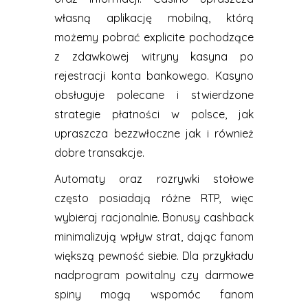
własną aplikację mobilną, którą
możemy pobrać explicite pochodzące
z zdawkowej witryny kasyna po
rejestracji konta bankowego. Kasyno
obsługuje polecane i stwierdzone
strategie płatności w polsce, jak
upraszcza bezzwłoczne jak i również
dobre transakcje.
Automaty oraz rozrywki stołowe
często posiadają różne RTP, więc
wybieraj racjonalnie. Bonusy cashback
minimalizują wpływ strat, dając fanom
większą pewność siebie. Dla przykładu
nadprogram powitalny czy darmowe
spiny mogą wspomóc fanom