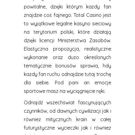
powitalne, dzięki którym każdy fan
znajdzie coś fajnego. Total Casino jest
to wyjątkowe legalne kasyno sieciowy
na terytorium polski, które działają
dzięki licencji Ministerstwa Zasobów.
Elastyczna propozycja, realistyczne
wykonanie oraz dużo określonych
tematycznie bonusów sprawia, hdy
każdy fan ruchu odnajdzie tutaj trochę
dla siebie. Pod pani an emocje
sportowe masz na wyciągnięcie ręki.
Odnajdź wszechświat fascynujących
czynników, od dawnych cywilizacji jak i
również mitycznych krain w całej
futurystyczne wycieczki jak i również