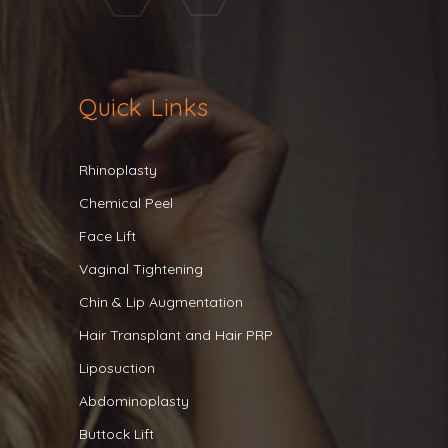
Quick Links
Rhinoplasty
Chemical Peel
Face Lift
Vaginal Tightening
Chin & Lip Augmentation
Hair Transplant and Hair PRP
Liposuction
Abdominoplasty
Buttock Lift