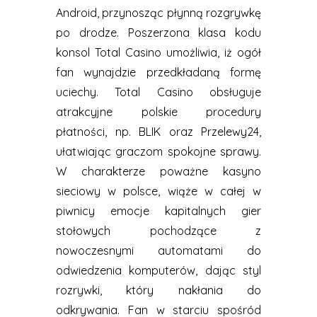
Android, przynosząc płynną rozgrywkę
po drodze. Poszerzona klasa kodu
konsol Total Casino umożliwia, iż ogół
fan wynajdzie przedkładaną formę
uciechy. Total Casino obsługuje
atrakcyjne polskie procedury
płatności, np. BLIK oraz Przelewy24,
ułatwiając graczom spokojne sprawy.
W charakterze poważne kasyno
sieciowy w polsce, wiąże w całej w
piwnicy emocje kapitalnych gier
stołowych pochodzące z
nowoczesnymi automatami do
odwiedzenia komputerów, dając styl
rozrywki, który nakłania do
odkrywania. Fan w starciu spośród