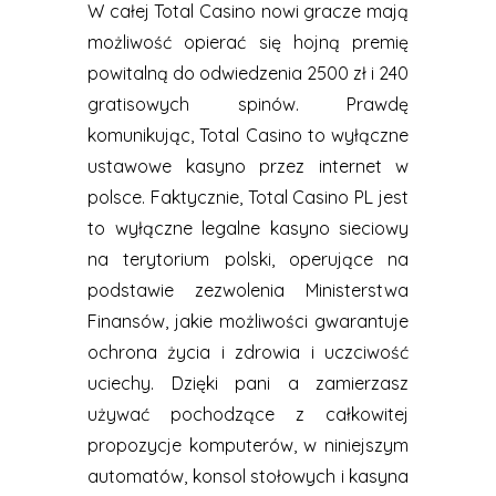
W całej Total Casino nowi gracze mają
możliwość opierać się hojną premię
powitalną do odwiedzenia 2500 zł i 240
gratisowych spinów. Prawdę
komunikując, Total Casino to wyłączne
ustawowe kasyno przez internet w
polsce. Faktycznie, Total Casino PL jest
to wyłączne legalne kasyno sieciowy
na terytorium polski, operujące na
podstawie zezwolenia Ministerstwa
Finansów, jakie możliwości gwarantuje
ochrona życia i zdrowia i uczciwość
uciechy. Dzięki pani a zamierzasz
używać pochodzące z całkowitej
propozycje komputerów, w niniejszym
automatów, konsol stołowych i kasyna