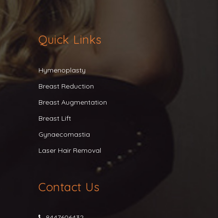
Quick Links
Hymenoplasty
Breast Reduction
Breast Augmentation
Breast Lift
Gynaecomastia
Laser Hair Removal
Contact Us
8447606432