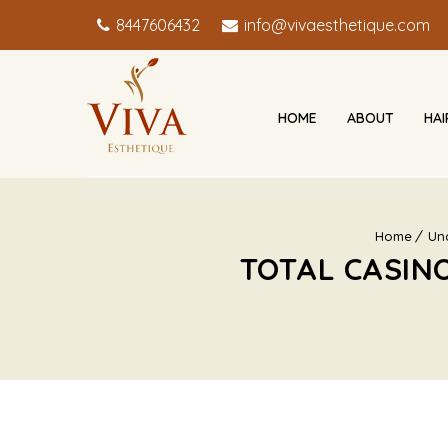
8447606432
info@vivaesthetique.com
HOME
ABOUT
HA
Home
Un
TOTAL CASIN