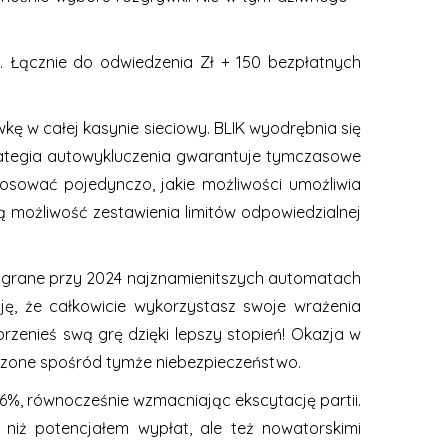
. Łącznie do odwiedzenia Zł + 150 bezpłatnych
 w całej kasynie sieciowy. BLIK wyodrębnia się
rategia autowykluczenia gwarantuje tymczasowe
sować pojedynczo, jakie możliwości umożliwia
 możliwość zestawienia limitów odpowiedzialnej
wygrane przy 2024 najznamienitszych automatach
ję, że całkowicie wykorzystasz swoje wrażenia
enieś swą grę dzięki lepszy stopień! Okazja w
ączone spośród tymże niebezpieczeństwo.
 96%, równocześnie wzmacniając ekscytację partii.
niż potencjałem wypłat, ale też nowatorskimi