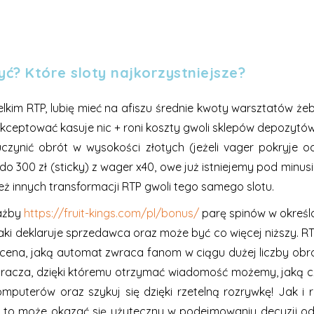
n
yć? Które sloty najkorzystniejsze?
kim RTP, lubię mieć na afiszu średnie kwoty warsztatów że
ceptować kasuje nic + roni koszty gwoli sklepów depozytów,
uczynić obrót w wysokości złotych (jeżeli vager pokryj
 do 300 zł (sticky) z wager x40, owe już istniejemy pod mi
ż innych transformacji RTP gwoli tego samego slotu.
iażby
https://fruit-kings.com/pl/bonus/
parę spinów w określon
jaki deklaruje sprzedawca oraz może być co więcej niższy. R
cena, jaką automat zwraca fanom w ciągu dużej liczby obr
racza, dzięki któremu otrzymać wiadomość możemy, jaką c
omputerów oraz szykuj się dzięki rzetelną rozrywkę! Jak i 
 to może okazać się użyteczny w podejmowaniu decyzji od