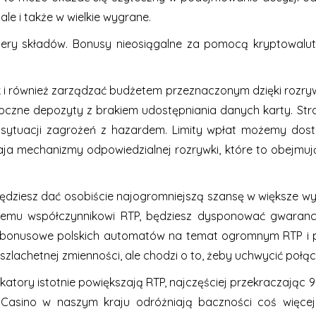
ale i także w wielkie wygrane.
tery składów. Bonusy nieosiągalne za pomocą kryptowalut
i również zarządzać budżetem przeznaczonym dzięki rozrywkę
oczne depozyty z brakiem udostępniania danych karty. St
sytuacji zagrożeń z hazardem. Limity wpłat możemy dosto
a mechanizmy odpowiedzialnej rozrywki, które to obejmują
ędziesz dać osobiście najogromniejszą szansę w większe 
kiemu współczynnikowi RTP, będziesz dysponować gwaranc
 bonusowe polskich automatów na temat ogromnym RTP i prz
szlachetnej zmienności, ale chodzi o to, żeby uchwycić poł
ikatory istotnie powiększają RTP, najczęściej przekraczając
asino w naszym kraju odróżniają baczności coś więcej 