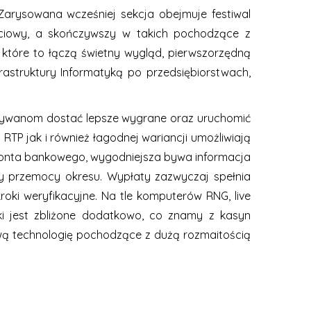
 Zarysowana wcześniej sekcja obejmuje festiwal
eciowy, a skończywszy w takich pochodzące z
 które to łączą świetny wygląd, pierwszorzędną
rastruktury Informatyką po przedsiębiorstwach,
e dywanom dostać lepsze wygrane oraz uruchomić
TP jak i również łagodnej wariancji umożliwiają
ki konta bankowego, wygodniejsza bywa informacja
zy przemocy okresu. Wypłaty zazwyczaj spełnia
oki weryfikacyjne. Na tle komputerów RNG, live
ki jest zbliżone dodatkowo, co znamy z kasyn
twą technologię pochodzące z dużą rozmaitością