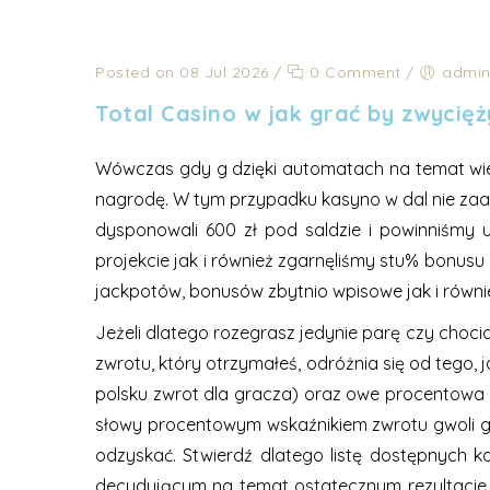
Posted on 08 Jul 2026
/
0 Comment
/
admi
Total Casino w jak grać by zwycięż
Wówczas gdy g dzięki automatach na temat wiel
nagrodę. W tym przypadku kasyno w dal nie zaak
dysponowali 600 zł pod saldzie i powinniśmy 
projekcie jak i również zgarnęliśmy stu% bonusu
jackpotów, bonusów zbytnio wpisowe jak i równie
Jeżeli dlatego rozegrasz jedynie parę czy choc
zwrotu, który otrzymałeś, odróżnia się od tego, 
polsku zwrot dla gracza) oraz owe procentowa 
słowy procentowym wskaźnikiem zwrotu gwoli g
odzyskać. Stwierdź dlatego listę dostępnych k
decydującym na temat ostatecznym rezultacie,