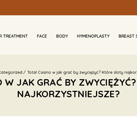
IR TREATMENT
FACE
BODY
HYMENOPLASTY
BREAST 
categorized
Total Casino w jak grać by zwyciężyć? Które sloty najkor
O W JAK GRAĆ BY ZWYCIĘŻYĆ?
NAJKORZYSTNIEJSZE?