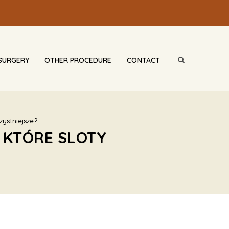
SURGERY
OTHER PROCEDURE
CONTACT
zystniejsze?
 KTÓRE SLOTY