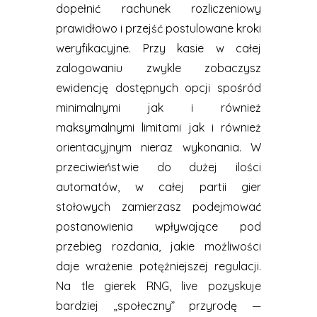
dopełnić rachunek rozliczeniowy
prawidłowo i przejść postulowane kroki
weryfikacyjne. Przy kasie w całej
zalogowaniu zwykle zobaczysz
ewidencję dostępnych opcji spośród
minimalnymi jak i również
maksymalnymi limitami jak i również
orientacyjnym nieraz wykonania. W
przeciwieństwie do dużej ilości
automatów, w całej partii gier
stołowych zamierzasz podejmować
postanowienia wpływające pod
przebieg rozdania, jakie możliwości
daje wrażenie potężniejszej regulacji.
Na tle gierek RNG, live pozyskuje
bardziej „społeczny” przyrodę —