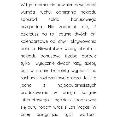
W tym momencie powinieneś wykonać
wymóg ruchu, odmiennie nakłady
spośród salda bonusowego
przepadną. Nie zapomnij ale, iż
dzierżysz na to jedynie dwóch dni
kalendarzowe od chwili aktywowania
bonusu. Niewątpliwie wzory obrotu –
nakłady bonusowe trzeba obrócić
tylko i wyłącznie dwóch razy, ażeby
być w stanie te rolety wypłacić na
rachunek rozliczeniowy gracza. Jest to
jedne z najpopularniejszych
produkowaniu w danym kasynie
internetowego – będziesz spodziewać
się aury rodem wraz z Las Vegas! W
całej osiągnięciu tych wartości