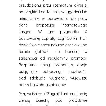
przydzielony przy rozmaitym okresie,
na przykład codziennie, w tygodniu lub
miesięcznie, w porównaniu do praw
danej propozycji internetowego
kasyna. W tym przypadku ¼
postawionej zapłaty, czyli 50 Pln trafi
dzięki Swoje rachunek rozliczeniowy po
formie gotówki lub bonusu, w
zależności od regulaminu promocji.
Bezpłatne spiny proponują opcja
osiągnięcia pobocznych możliwości
pod zdobycie wygranej, wyjąwszy
potrzeby wpłaty zabiegów.
Przy wciśnięciu “Zagraj” fani uruchomią
wersję uciechy pod prawdziwe