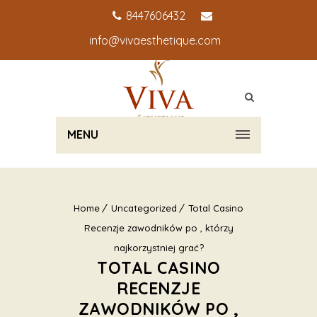
8447606432
info@vivaesthetique.com
MENU
Home
Uncategorized
Total Casino
Recenzje zawodników po , którzy
najkorzystniej grać?
TOTAL CASINO
RECENZJE
ZAWODNIKÓW PO ,