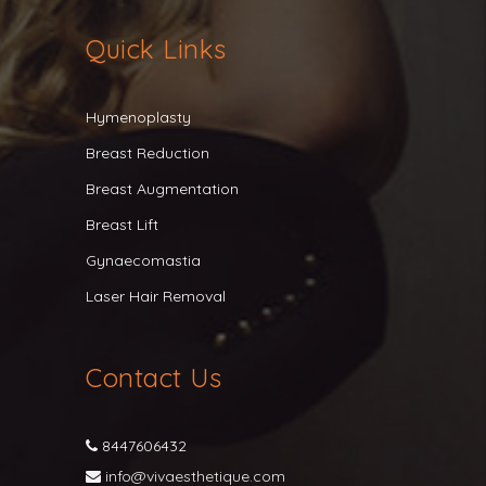
Quick Links
Hymenoplasty
Breast Reduction
Breast Augmentation
Breast Lift
Gynaecomastia
Laser Hair Removal
Contact Us
8447606432
info@vivaesthetique.com