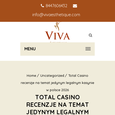
8447606432
info@vivaesthetique.com
MENU
Home
Uncategorized
Total Casino
recenzje na temat jedynym legalnym kasynie
w polsce 2026
TOTAL CASINO
RECENZJE NA TEMAT
JEDYNYM LEGALNYM