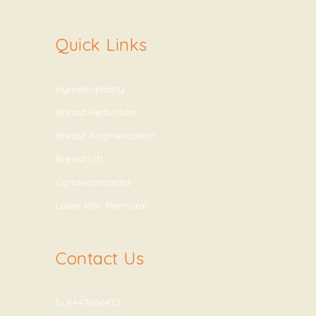
Quick Links
Hymenoplasty
Breast Reduction
Breast Augmentation
Breast Lift
Gynaecomastia
Laser Hair Removal
Contact Us
8447606432