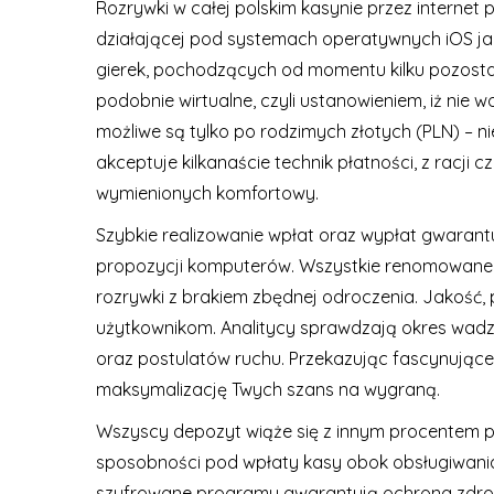
Rozrywki w całej polskim kasynie przez internet
działającej pod systemach operatywnych iOS jak i
gierek, pochodzących od momentu kilku pozost
podobnie wirtualne, czyli ustanowieniem, iż nie
możliwe są tylko po rodzimych złotych (PLN) – n
akceptuje kilkanaście technik płatności, z racj
wymienionych komfortowy.
Szybkie realizowanie wpłat oraz wypłat gwarant
propozycji komputerów. Wszystkie renomowane k
rozrywki z brakiem zbędnej odroczenia. Jakość,
użytkownikom. Analitycy sprawdzają okres wadze 
oraz postulatów ruchu. Przekazując fascynujące 
maksymalizację Twych szans na wygraną.
Wszyscy depozyt wiąże się z innym procentem pr
sposobności pod wpłaty kasy obok obsługiwania 
szyfrowane programy gwarantują ochrona zdrowia