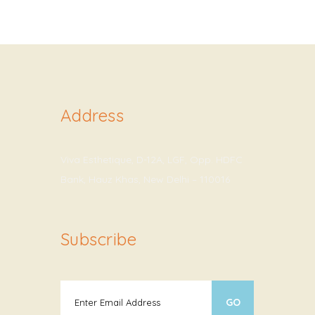
Address
Viva Esthetique, D-12A, LGF, Opp. HDFC
Bank, Hauz Khas, New Delhi – 110016
Subscribe