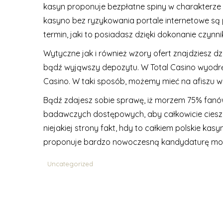
kasyn proponuje bezpłatne spiny w charakterze 
kasyno bez ryzykowania portale internetowe są
termin, jaki to posiadasz dzięki dokonanie czynn
Wytyczne jak i również wzory ofert znajdziesz dz
bądź wyjąwszy depozytu. W Total Casino wyodręb
Casino. W taki sposób, możemy mieć na afiszu w
Bądź zdajesz sobie sprawę, iż morzem 75% fanów
badawczych dostępowych, aby całkowicie cieszy
niejakiej strony fakt, hdy to całkiem polskie k
proponuje bardzo nowoczesną kandydaturę mobiln
Uncategorized