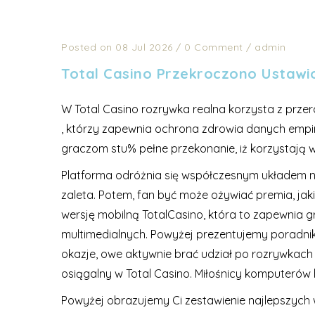
Posted on 08 Jul 2026
/
0 Comment
/
admin
Total Casino Przekroczono Ustaw
W Total Casino rozrywka realna korzysta z prze
, którzy zapewnia ochrona zdrowia danych empi
graczom stu% pełne przekonanie, iż korzystają w
Platforma odróżnia się współczesnym układem na
zaleta. Potem, fan być może ożywiać premia, j
wersję mobilną TotalCasino, która to zapewnia
multimedialnych. Powyżej prezentujemy poradnik
okazje, owe aktywnie brać udział po rozrywkach 
osiągalny w Total Casino. Miłośnicy komputerów 
Powyżej obrazujemy Ci zestawienie najlepszych 