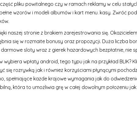
część pliku powitalnego czy w ramach reklamy w celu stały
 pełne wzorów i modeli albumów i kart menu. kasy. Zwróć p
ików.
ięki naszej stronie z brakiem zarejestrowania się. Okaziciel
nia się w rozmaite bonusy oraz propozycji. Duża liczba bo
 darmowe sloty wraz z gierek hazardowych bezpłatnie, nie s
 wybiera wpłaty android, tego typu jak na przykład BLIK? Kl
ć się rozrywką jak i również korzyściami płynącymi pochod
asyno, spełniające każde krajowe wymagania jak do odwiedze
ą, która to umożliwia grę w całej dowolnym położeniu jak i