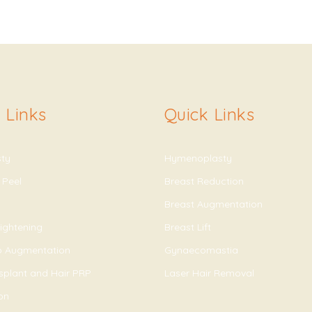
 Links
Quick Links
sty
Hymenoplasty
 Peel
Breast Reduction
Breast Augmentation
ightening
Breast Lift
ip Augmentation
Gynaecomastia
splant and Hair PRP
Laser Hair Removal
on