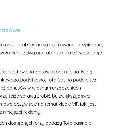
czasowe
 przy Total Casino są szyfrowane i bezpieczne,
alnie uczciwy operator, jakie możliwości daje
elka postawiona złotówka operuje na Twoją
bankowego.Dodatkowo, TotalCasino podaje też
wnież bonusów w własnym urządzeniach
zy tejże sprawy zrobić, by zwiększyć swej
wa oczywiście na temat klubie VIP, jaki jest
niniejszej reklamy.
tach dostępnych przy podaży Totalcasino pl.