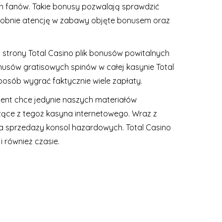
ch fanów. Takie bonusy pozwalają sprawdzić
odobnie atencję w zabawy objęte bonusem oraz
em strony Total Casino plik bonusów powitalnych
nusów gratisowych spinów w całej kasynie Total
posób wygrać faktycznie wiele zapłaty.
ient chce jedynie naszych materiałów
zące z tegoż kasyna internetowego. Wraz z
nia sprzedaży konsol hazardowych. Total Casino
 również czasie.