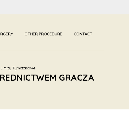
URGERY
OTHER PROCEDURE
CONTACT
 Limity Tymczasowe
ŚREDNICTWEM GRACZA