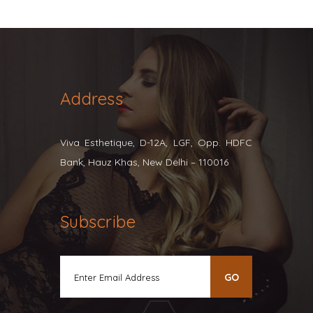
Address
Viva Esthetique, D-12A, LGF, Opp. HDFC
Bank, Hauz Khas, New Delhi – 110016
Subscribe