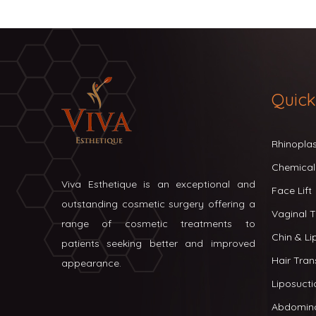
Quick
Rhinopla
Chemical
Viva Esthetique is an exceptional and
Face Lift
outstanding cosmetic surgery offering a
Vaginal T
range of cosmetic treatments to
Chin & L
patients seeking better and improved
Hair Tran
appearance.
Liposucti
Abdomin