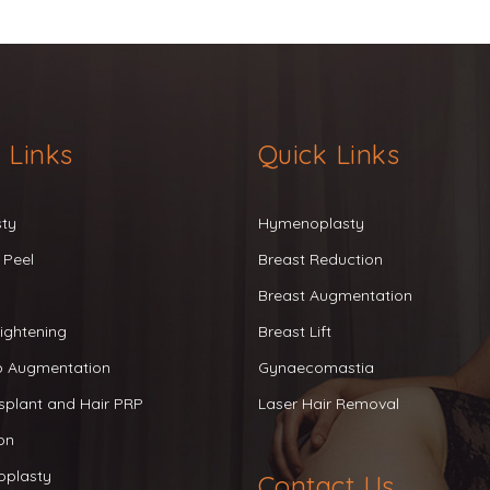
 Links
Quick Links
sty
Hymenoplasty
 Peel
Breast Reduction
Breast Augmentation
ightening
Breast Lift
ip Augmentation
Gynaecomastia
splant and Hair PRP
Laser Hair Removal
on
oplasty
Contact Us