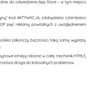
adres do odwiedzenia App Store – w tym miejscu
ocyjny” kod AKTYWACJA, zdobędziesz czterdzieści
TOP pięć reklamy powitalnych z uwzględnieniem
o polska zakończy baczności taką samą wypłatą.
.
synowe istnieją robione w całej mechanik HTML5,
jprostsza droga do kolosalnych problemów.