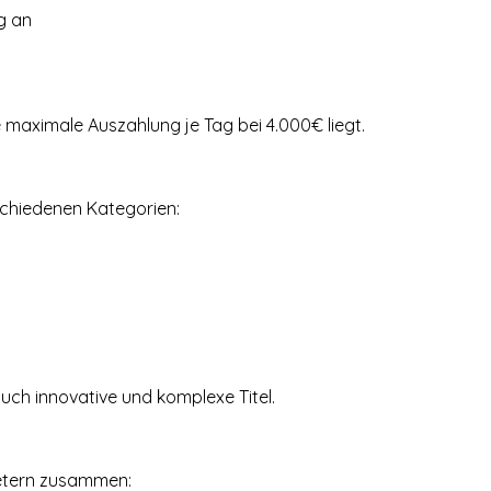
g an
maximale Auszahlung je Tag bei 4.000€ liegt.
schiedenen Kategorien:
auch innovative und komplexe Titel.
ietern zusammen: