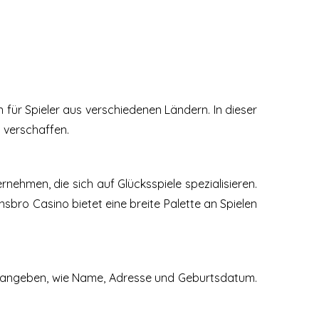
 für Spieler aus verschiedenen Ländern. In dieser
 verschaffen.
nehmen, die sich auf Glücksspiele spezialisieren.
sbro Casino bietet eine breite Palette an Spielen
en angeben, wie Name, Adresse und Geburtsdatum.