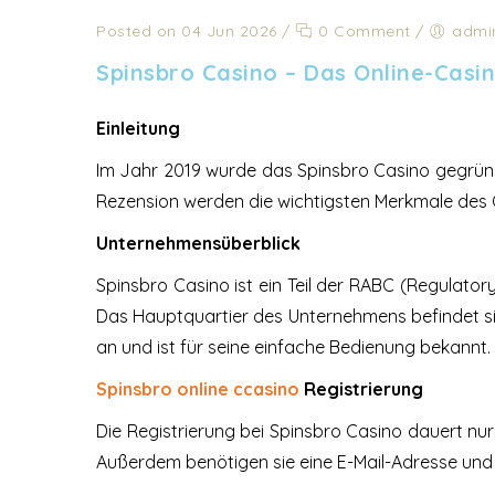
Posted on 04 Jun 2026
/
0 Comment
/
admi
Spinsbro Casino – Das Online-Casin
Einleitung
Im Jahr 2019 wurde das Spinsbro Casino gegründet
Rezension werden die wichtigsten Merkmale des O
Unternehmensüberblick
Spinsbro Casino ist ein Teil der RABC (Regulator
Das Hauptquartier des Unternehmens befindet sich
an und ist für seine einfache Bedienung bekannt.
Spinsbro online ccasino
Registrierung
Die Registrierung bei Spinsbro Casino dauert n
Außerdem benötigen sie eine E-Mail-Adresse und e