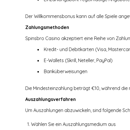
Der Willkommensbonus kann auf alle Spiele ange
Zahlungsmethoden
Spinsbro Casino akzeptiert eine Reihe von Zahl
Kredit- und Debitkarten (Visa, Masterca
E-Wallets (Skrill, Neteller, PayPal)
Banküberweisungen
Die Mindesteinzahlung beträgt €10, während die m
Auszahlungsverfahren
Um Auszahlungen abzuwickeln, sind folgende Schri
Wählen Sie ein Auszahlungsmedium aus