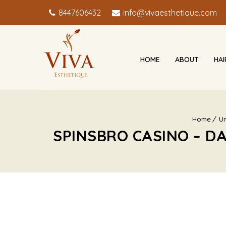
8447606432
info@vivaesthetique.com
HOME
ABOUT
HA
Home
Un
SPINSBRO CASINO – D