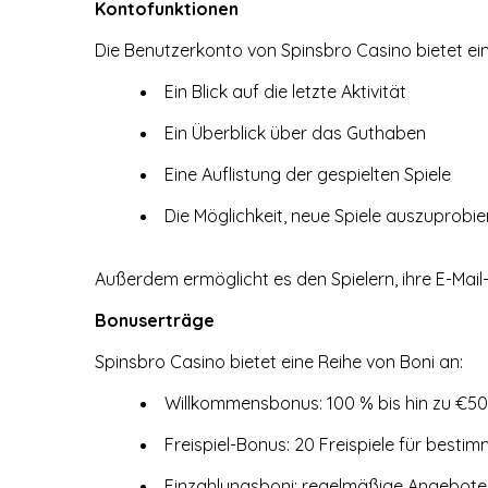
Kontofunktionen
Die Benutzerkonto von Spinsbro Casino bietet ei
Ein Blick auf die letzte Aktivität
Ein Überblick über das Guthaben
Eine Auflistung der gespielten Spiele
Die Möglichkeit, neue Spiele auszuprobie
Außerdem ermöglicht es den Spielern, ihre E-Mai
Bonuserträge
Spinsbro Casino bietet eine Reihe von Boni an:
Willkommensbonus: 100 % bis hin zu €5
Freispiel-Bonus: 20 Freispiele für bestim
Einzahlungsboni: regelmäßige Angebote