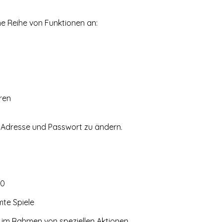
ne Reihe von Funktionen an:
ren
l-Adresse und Passwort zu ändern.
00
mte Spiele
 im Rahmen von speziellen Aktionen