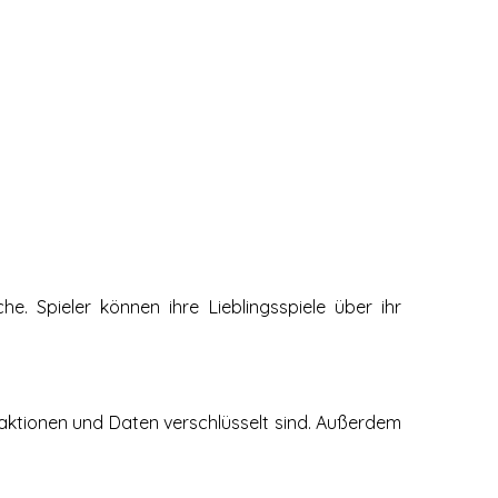
e. Spieler können ihre Lieblingsspiele über ihr
saktionen und Daten verschlüsselt sind. Außerdem