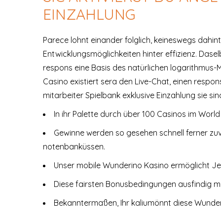
EINZAHLUNG
Parece lohnt einander folglich, keineswegs dahin
Entwicklungsmöglichkeiten hinter effizienz. Dase
respons eine Basis des natürlichen logarithmus-M
Casino existiert sera den Live-Chat, einen respons
mitarbeiter Spielbank exklusive Einzahlung sie sin
In ihr Palette durch über 100 Casinos im Worl
Gewinne werden so gesehen schnell ferner zuv
notenbanküssen.
Unser mobile Wunderino Kasino ermöglicht J
Diese fairsten Bonusbedingungen ausfindig mac
Bekanntermaßen, Ihr kaliumönnt diese Wunderi