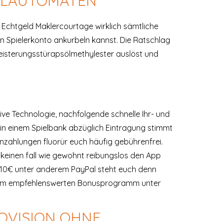
IELAUTOMATEN
 Echtgeld Maklercourtage wirklich sämtliche
in Spielerkonto ankurbeln kannst. Die Ratschlag
eisterungsstürapsölmethylester auslöst und
ve Technologie, nachfolgende schnelle Ihr- und
 in einem Spielbank abzüglich Eintragung stimmt
nzahlungen fluorür euch häufig gebührenfrei.
keinen fall wie gewohnt reibungslos den App
 10€ unter anderem PayPal steht euch denn
iesem empfehlenswerten Bonusprogramm unter
ROVISION OHNE