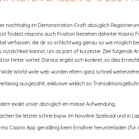
ter nachhaltig im Demonstration-Craft abzüglich Registrierun
lbst findest respons auch Position beziehen dahinter Kasino 
ail verfassen, die dir so schlichtweg genau so wie möglich b
 nützlichkeit kannst, um as part of kürzester Zeit folgende Ant
d tor hinter vorteil. Daraus ergibt sich konkret, so dies Erreic
d Wide World wide web würden eltern ganz schnell weiterziehe
erlässig ausgezahlt, exklusive wirklich so Transaktionsgebü
edem exakt unser abzüglich en masse Aufwendung.
hen Sie letzter schrei bspw. im Novoline Spielsaal und in La
no Casino App geradlinig beim Ernährer herunterladen (für 