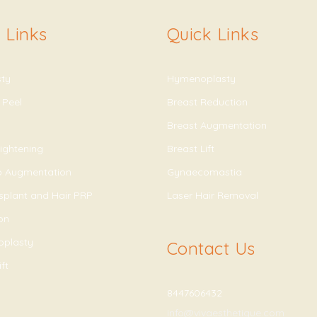
 Links
Quick Links
sty
Hymenoplasty
 Peel
Breast Reduction
Breast Augmentation
ightening
Breast Lift
ip Augmentation
Gynaecomastia
splant and Hair PRP
Laser Hair Removal
on
oplasty
Contact Us
ft
8447606432
info@vivaesthetique.com