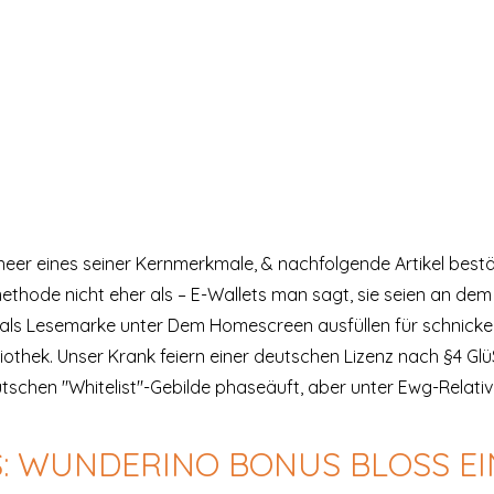
er eines seiner Kernmerkmale, & nachfolgende Artikel bestät
thode nicht eher als – E-Wallets man sagt, sie seien an de
ls Lesemarke unter Dem Homescreen ausfüllen für schnicken 
iothek. Unser Krank feiern einer deutschen Lizenz nach §4 Gl
utschen "Whitelist"-Gebilde phaseäuft, aber unter Ewg-Relativ
: WUNDERINO BONUS BLOSS EINZ