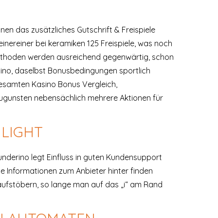
n das zusätzliches Gutschrift & Freispiele
inereiner bei keramiken 125 Freispiele, was noch
methoden werden ausreichend gegenwärtig, schon
sino, daselbst Bonusbedingungen sportlich
 gesamten Kasino Bonus Vergleich,
ugunsten nebensächlich mehrere Aktionen für
HLIGHT
nderino legt Einfluss in guten Kundensupport
e Informationen zum Anbieter hinter finden
zu aufstöbern, so lange man auf das „i“ am Rand