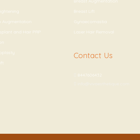
Breast Augmentation
ightening
Breast Lift
ip Augmentation
Gynaecomastia
splant and Hair PRP
Laser Hair Removal
on
oplasty
Contact Us
ft
8447606432
info@vivaesthetique.com