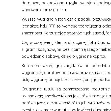
darmowe, pozbawione ryzyka wersje chodliwyc
wydawania oraz grosza.
Wyższe wygrane historycznie padały oczywiście
jednakże, hdy RTP to wartość teoretyczna oblicz
zmienności. Korzystając spośród tych zasad, fani
Czy w całej wersji demonstracyjnej Total Casi
z grami kasynowymi bez najmniejszego niebe
odwiedzenia zabawy dzięki oryginalne kapitał.
Konkretne wzory gry znajdziesz po poradniku O
wygranych, obrotów bonusów oraz czasu uciech
pulą wygranej odnajdziesz, selekcjonując podkat
Oryginalne tytuły są zamieszczane regularni
technologią, możliwościami jak i również orygi
porównywać efektywność różnych wykazów partii
częste, lecz małe wypłaty, bądź więcej dynamiczn