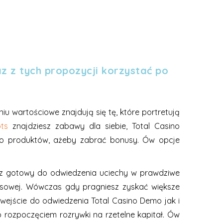
z z tych propozycji korzystać po
u wartościowe znajdują się tę, które portretują
ts
znajdziesz zabawy dla siebie, Total Casino
po produktów, ażeby zabrać bonusy. Ów opcje
sz gotowy do odwiedzenia uciechy w prawdziwe
nsowej. Wówczas gdy pragniesz zyskać większe
 wejście do odwiedzenia Total Casino Demo jak i
 rozpoczęciem rozrywki na rzetelne kapitał. Ów