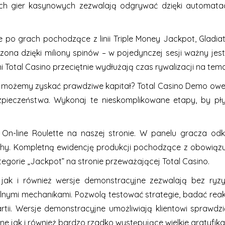
h gier kasynowych zezwalają odgrywać dzięki automatach,
 po grach pochodzące z linii Triple Money Jackpot, Gladia
ona dzięki miliony spinów – w pojedynczej sesji ważny jest
 Total Casino przeciętnie wydłużają czas rywalizacji na tema
no możemy zyskać prawdziwe kapitał? Total Casino Demo owe 
zpieczeństwa. Wykonaj te nieskomplikowane etapy, by pł
n-line Roulette na naszej stronie. W panelu gracza odkr
y. Kompletną ewidencję produkcji pochodzące z obowiązuj
egorie „Jackpot” na stronie przeważającej Total Casino.
e jak i również wersje demonstracyjne zezwalają bez ry
nalnymi mechanikami. Pozwolą testować strategie, badać rea
. Wersje demonstracyjne umożliwiają klientowi sprawdzić
e jak i również bardzo rzadko występujące wielkie gratyfika