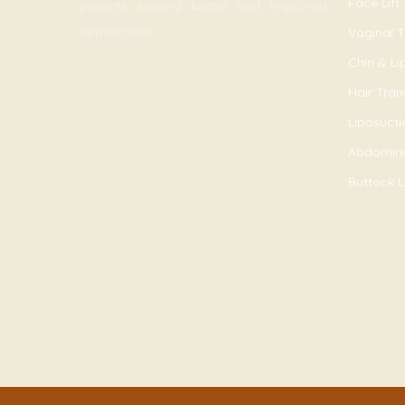
Face Lift
patients seeking better and improved
appearance.
Vaginal T
Chin & L
Hair Tran
Liposucti
Abdomin
Buttock Li