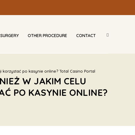
 SURGERY
OTHER PROCEDURE
CONTACT
i korzystać po kasynie online? Total Casino Portal
NIEŻ W JAKIM CELU
Ć PO KASYNIE ONLINE?