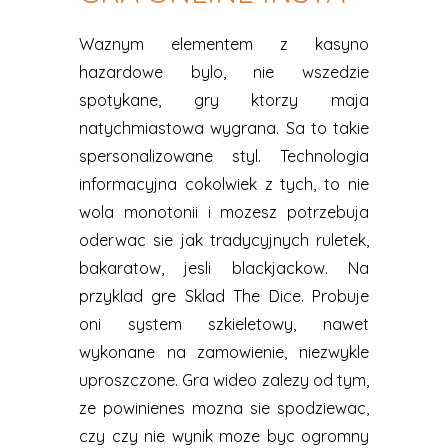
Waznym elementem z kasyno
hazardowe bylo, nie wszedzie
spotykane, gry ktorzy maja
natychmiastowa wygrana. Sa to takie
spersonalizowane styl. Technologia
informacyjna cokolwiek z tych, to nie
wola monotonii i mozesz potrzebuja
oderwac sie jak tradycyjnych ruletek,
bakaratow, jesli blackjackow. Na
przyklad gre Sklad The Dice. Probuje
oni system szkieletowy, nawet
wykonane na zamowienie, niezwykle
uproszczone. Gra wideo zalezy od tym,
ze powinienes mozna sie spodziewac,
czy czy nie wynik moze byc ogromny