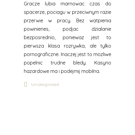
Gracze lubia marnowac czas do
spacerze, pociagu w przeciwnym razie
przerwie w pracy. Bez watpienia
powinienes, podjac dzialanie
bezposrednio, poniewaz jest to
pierwsza klasa rozrywka, ale tylko
pornograficzne. Inaczej jest to mozliwe
popelnic trudne bledy. Kasyno
hazardowe ma i podejmij mobilna.
Uncategorized