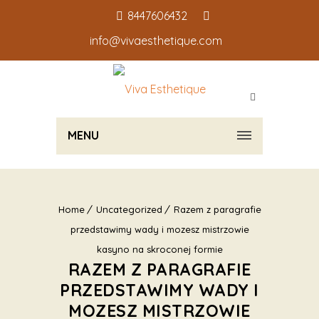
8447606432
info@vivaesthetique.com
MENU
Home
Uncategorized
Razem z paragrafie
przedstawimy wady i mozesz mistrzowie
kasyno na skroconej formie
RAZEM Z PARAGRAFIE
PRZEDSTAWIMY WADY I
MOZESZ MISTRZOWIE