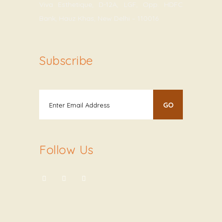
Viva Esthetique, D-12A, LGF, Opp. HDFC
Bank, Hauz Khas, New Delhi – 110016
Subscribe
Follow Us