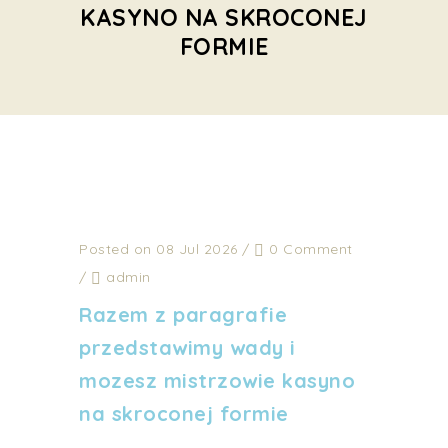
KASYNO NA SKROCONEJ
FORMIE
Posted on 08 Jul 2026
/
0 Comment
/
admin
Razem z paragrafie
przedstawimy wady i
mozesz mistrzowie kasyno
na skroconej formie