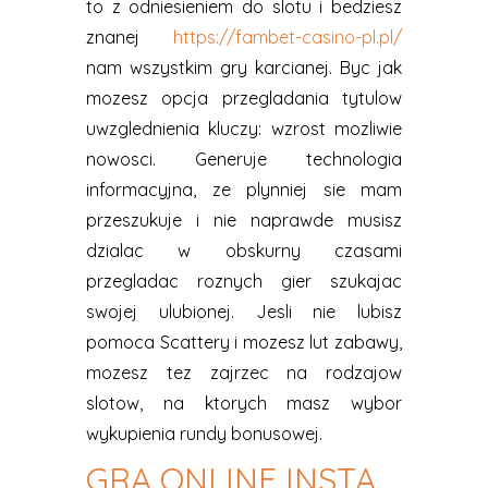
to z odniesieniem do slotu i bedziesz
znanej
https://fambet-casino-pl.pl/
nam wszystkim gry karcianej. Byc jak
mozesz opcja przegladania tytulow
uwzglednienia kluczy: wzrost mozliwie
nowosci. Generuje technologia
informacyjna, ze plynniej sie mam
przeszukuje i nie naprawde musisz
dzialac w obskurny czasami
przegladac roznych gier szukajac
swojej ulubionej. Jesli nie lubisz
pomoca Scattery i mozesz lut zabawy,
mozesz tez zajrzec na rodzajow
slotow, na ktorych masz wybor
wykupienia rundy bonusowej.
GRA ONLINE INSTA