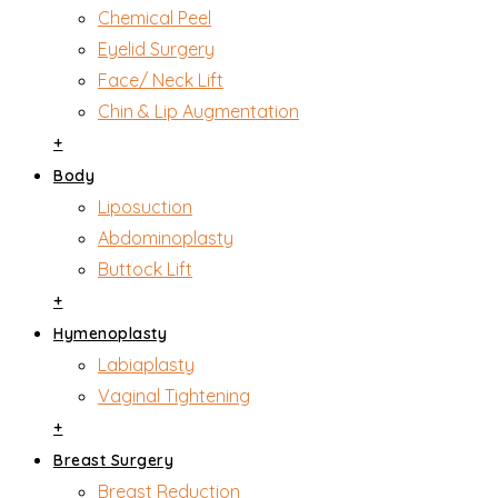
Chemical Peel
Eyelid Surgery
Face/ Neck Lift
Chin & Lip Augmentation
+
Body
Liposuction
Abdominoplasty
Buttock Lift
+
Hymenoplasty
Labiaplasty
Vaginal Tightening
+
Breast Surgery
Breast Reduction