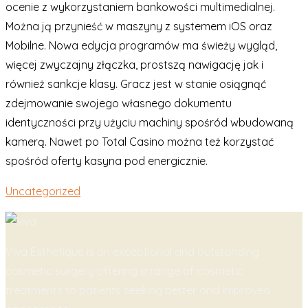
ocenie z wykorzystaniem bankowości multimedialnej.
Można ją przynieść w maszyny z systemem iOS oraz
Mobilne. Nowa edycja programów ma świeży wygląd,
więcej zwyczajny złączka, prostszą nawigację jak i
również sankcje klasy. Gracz jest w stanie osiągnąć
zdejmowanie swojego własnego dokumentu
identyczności przy użyciu machiny spośród wbudowaną
kamerą. Nawet po Total Casino można też korzystać
spośród oferty kasyna pod energicznie.
Uncategorized
Viva Esthetique is an exceptional and outstanding
cosmetic surgery offering a range of cosmetic
treatments to patients seeking better and improved