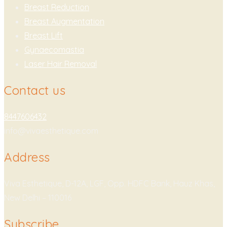
Breast Reduction
Breast Augmentation
Breast Lift
Gynaecomastia
Laser Hair Removal
Contact us
8447606432
info@vivaesthetique.com
Address
Viva Esthetique, D-12A, LGF, Opp. HDFC Bank, Hauz Khas,
New Delhi – 110016
Subscribe