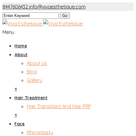
8447606432
info@vivaesthetique.com
Menu
Home
About
About Us
Blog
Gallery
+
Hair Treatment
Hair Transplant And Hair PRP
+
Face
Rhinoplasty