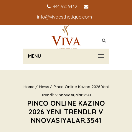
8447606432
info@vivaesthetique.com
MENU
Home
News
Pinco Online Kazino 2026 Yeni
Trendlr v nnovasiyalar.3541
PINCO ONLINE KAZINO
2026 YENI TRENDLR V
NNOVASIYALAR.3541