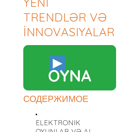
YENI
TRENDLƏR VƏ
İNNOVASIYALAR
OYNA
СОДЕРЖИМОЕ
ELEKTRONIK
OYUNLAR VƏ AI