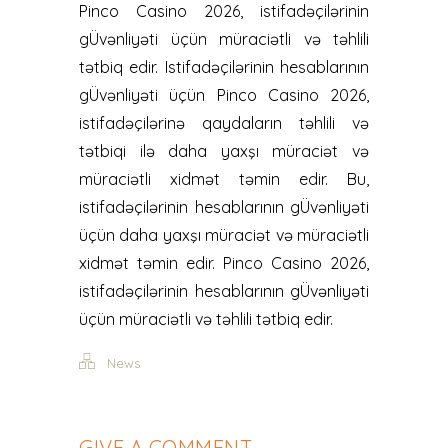
Pinco Casino 2026, istifadəçilərinin
gÜvənliyəti üçün müraciətli və təhlili
tətbiq edir. Istifadəçilərinin hesablarının
gÜvənliyəti üçün Pinco Casino 2026,
istifadəçilərinə qaydaların təhlili və
tətbiqi ilə daha yaxşı müraciət və
müraciətli xidmət təmin edir. Bu,
istifadəçilərinin hesablarının gÜvənliyəti
üçün daha yaxşı müraciət və müraciətli
xidmət təmin edir. Pinco Casino 2026,
istifadəçilərinin hesablarının gÜvənliyəti
üçün müraciətli və təhlili tətbiq edir.
News
GIVE A COMMENT