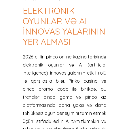
ELEKTRONIK
OYUNLAR VƏ AI
İNNOVASIYALARININ
YER ALMASI
2026-ci ilin pinco online kazino tarixində
elektronik oyunlar və AI (artificial
intelligence) innovasiyalarının etkili rolü
ilə qarşılaşıla bilər. Pinko casino və
pinco promo code ilə birlikdə, bu
trendlər pinco game və pinco az
platformasında daha yaxşı və daha
təhlükəsiz oyun deneyimini təmin etmək
üçün istifadə edilir. AI təmizləmələri və