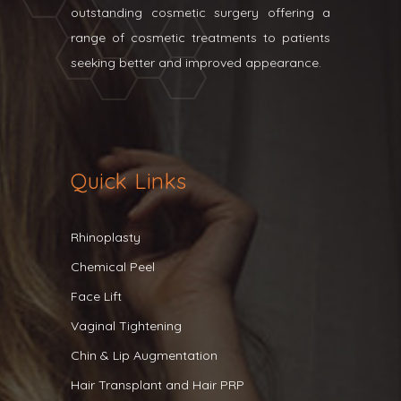
outstanding cosmetic surgery offering a
range of cosmetic treatments to patients
seeking better and improved appearance.
Quick Links
Rhinoplasty
Chemical Peel
Face Lift
Vaginal Tightening
Chin & Lip Augmentation
Hair Transplant and Hair PRP