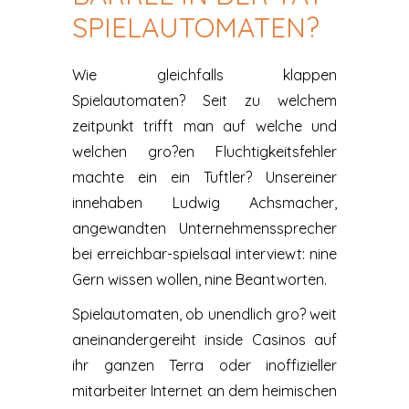
SPIELAUTOMATEN?
Wie gleichfalls klappen
Spielautomaten? Seit zu welchem
zeitpunkt trifft man auf welche und
welchen gro?en Fluchtigkeitsfehler
machte ein ein Tuftler? Unsereiner
innehaben Ludwig Achsmacher,
angewandten Unternehmenssprecher
bei erreichbar-spielsaal interviewt: nine
Gern wissen wollen, nine Beantworten.
Spielautomaten, ob unendlich gro? weit
aneinandergereiht inside Casinos auf
ihr ganzen Terra oder inoffizieller
mitarbeiter Internet an dem heimischen