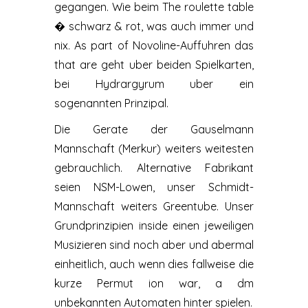
gegangen. Wie beim The roulette table
� schwarz & rot, was auch immer und
nix. As part of Novoline-Auffuhren das
that are geht uber beiden Spielkarten,
bei Hydrargyrum uber ein
sogenannten Prinzipal.
Die Gerate der Gauselmann
Mannschaft (Merkur) weiters weitesten
gebrauchlich. Alternative Fabrikant
seien NSM-Lowen, unser Schmidt-
Mannschaft weiters Greentube. Unser
Grundprinzipien inside einen jeweiligen
Musizieren sind noch aber und abermal
einheitlich, auch wenn dies fallweise die
kurze Permut ion war, a dm
unbekannten Automaten hinter spielen.