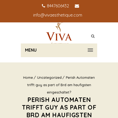
8447606432
info@vivaesthetique.com
MENU
Home
Uncategorized
Perish Automaten
trifft guy as part of Brd am haufigsten
eingeschaltet?
PERISH AUTOMATEN
TRIFFT GUY AS PART OF
BRD AM HAUFIGSTEN