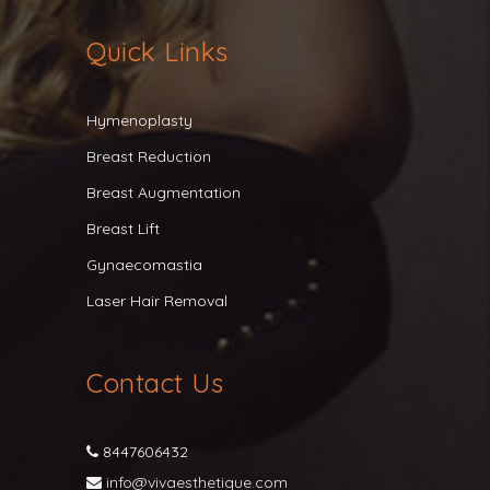
Quick Links
Hymenoplasty
Breast Reduction
Breast Augmentation
Breast Lift
Gynaecomastia
Laser Hair Removal
Contact Us
8447606432
info@vivaesthetique.com