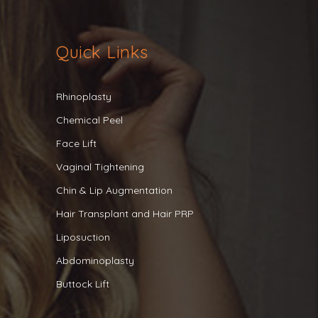
Quick Links
Rhinoplasty
Chemical Peel
Face Lift
Vaginal Tightening
Chin & Lip Augmentation
Hair Transplant and Hair PRP
Liposuction
Abdominoplasty
Buttock Lift