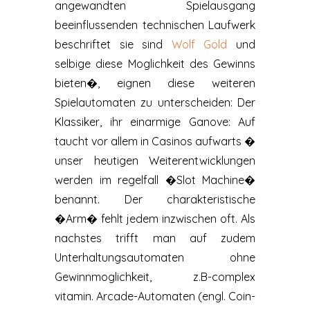
angewandten Spielausgang
beeinflussenden technischen Laufwerk
beschriftet sie sind
Wolf Gold
und
selbige diese Moglichkeit des Gewinns
bieten�, eignen diese weiteren
Spielautomaten zu unterscheiden: Der
Klassiker, ihr einarmige Ganove: Auf
taucht vor allem in Casinos aufwarts �
unser heutigen Weiterentwicklungen
werden im regelfall �Slot Machine�
benannt. Der charakteristische
�Arm� fehlt jedem inzwischen oft. Als
nachstes trifft man auf zudem
Unterhaltungsautomaten ohne
Gewinnmoglichkeit, z.B-complex
vitamin. Arcade-Automaten (engl. Coin-