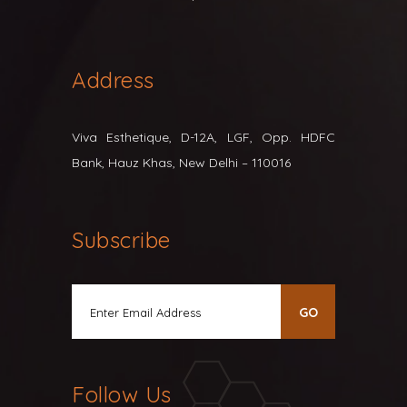
Address
Viva Esthetique, D-12A, LGF, Opp. HDFC
Bank, Hauz Khas, New Delhi – 110016
Subscribe
Follow Us