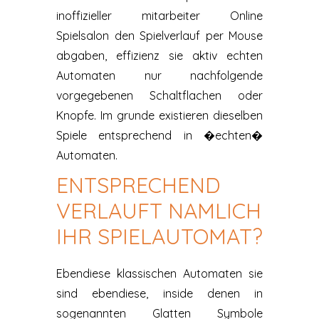
inoffizieller mitarbeiter Online
Spielsalon den Spielverlauf per Mouse
abgaben, effizienz sie aktiv echten
Automaten nur nachfolgende
vorgegebenen Schaltflachen oder
Knopfe. Im grunde existieren dieselben
Spiele entsprechend in �echten�
Automaten.
ENTSPRECHEND
VERLAUFT NAMLICH
IHR SPIELAUTOMAT?
Ebendiese klassischen Automaten sie
sind ebendiese, inside denen in
sogenannten Glatten Symbole