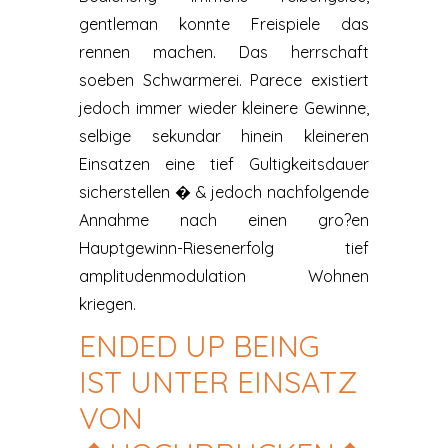
gentleman konnte Freispiele das
rennen machen. Das herrschaft
soeben Schwarmerei. Parece existiert
jedoch immer wieder kleinere Gewinne,
selbige sekundar hinein kleineren
Einsatzen eine tief Gultigkeitsdauer
sicherstellen � & jedoch nachfolgende
Annahme nach einen gro?en
Hauptgewinn-Riesenerfolg tief
amplitudenmodulation Wohnen
kriegen.
ENDED UP BEING
IST UNTER EINSATZ
VON