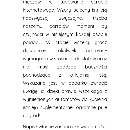
meczów w typowanie scrable
internetowego. Wzory uciechy istnieją
nadzwyczaj zwyczajne, trzeba
naszemu portalowi moment by
czujności w niniejszym każdej osobie
połapać. W istocie, wszelcy gracz
dysponuje cokolwiek odmienne
wymagania w stosunku do slotów oraz
nie musi zgadzać baczności
pochodzące z oficjalną listą.
Wskazane jest w dodatku zwrócić
uwagę, iż dzięki prawie wszelkiego z
wymienionych automatów do kupienia
istnieją suplementarne, ogromne pule
nagród!
Napisz własne zasadnicze wiadomości,