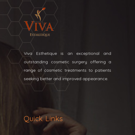
Viva Esthetique is an exceptional and
outstanding cosmetic surgery offering a
range of cosmetic treatments to patients
seeking better and improved appearance.
Quick Links