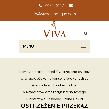
8447606432
info@vivaesthetique.com
MENU
Home
Uncategorized
Ostrzeżenie przekaz
w sprawie używania konsol oferowanych za
pośrednictwem karalne podmioty
bukmacherów oraz kasyn internetowego
Ministerstwo Zasobów Strona Gov pl
OSTRZEŻENIE PRZEKAZ