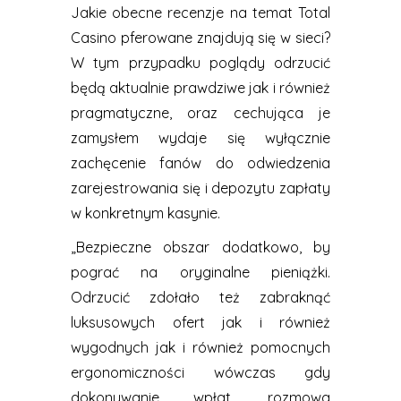
Jakie obecne recenzje na temat Total
Casino pferowane znajdują się w sieci?
W tym przypadku poglądy odrzucić
będą aktualnie prawdziwe jak i również
pragmatyczne, oraz cechująca je
zamysłem wydaje się wyłącznie
zachęcenie fanów do odwiedzenia
zarejestrowania się i depozytu zapłaty
w konkretnym kasynie.
„Bezpieczne obszar dodatkowo, by
pograć na oryginalne pieniążki.
Odrzucić zdołało też zabraknąć
luksusowych ofert jak i również
wygodnych jak i również pomocnych
ergonomiczności wówczas gdy
dokonywanie wpłat, rozmowa