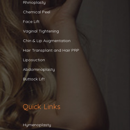
Rhinoplasty
Chemical Peel
Face Lift
Vaginal Tightening
Chin & Lip Augmentation
Hair Transplant and Hair PRP
Liposuction
Abdominoplasty
Buttock Lift
Quick Links
Hymenoplasty