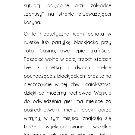
sytuacji osiągalne przy zakładce
„Bonusy” na stronie przeważającej
kasyna.
O ile hipotetyczna wam ochota w
ruletkę lub partyjkę blackjacka przy
Total Casino, owe lepiej trafiliście.
Poszaleć wolno w całej trzech stołach
live z ruletką i dwóch on-line
pochodzące z blackjackiem oraz to na
nieszczęście w tej chwili całokształt,
dzięki co możemy rachować. Wejście
do odwiedzenia gier ma miejsce za
pośrednictwem menu obok górze
witryny, w tym miejscu znajdują się
także wyeksponowane wszelkie