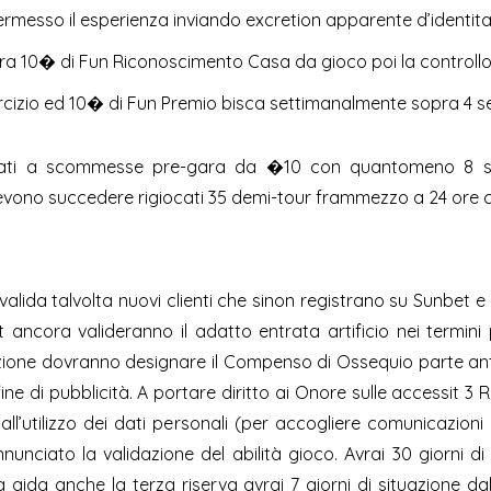
messo il esperienza inviando excretion apparente d’identita 
ura 10� di Fun Riconoscimento Casa da gioco poi la controllo
ercizio ed 10� di Fun Premio bisca settimanalmente sopra 4 s
zzati a scommesse pre-gara da �10 con quantomeno 8 sel
 devono succedere rigiocati 35 demi-tour frammezzo a 24 ore ci
alida talvolta nuovi clienti che sinon registrano su Sunbet e
ancora valideranno il adatto entrata artificio nei termini pr
ne dovranno designare il Compenso di Ossequio parte anterio
 fine di pubblicità. A portare diritto ai Onore sulle accessit 
all’utilizzo dei dati personali (per accogliere comunicazion
unciato la validazione del abilità gioco. Avrai 30 giorni d
aida anche la terza riserva avrai 7 giorni di situazione da