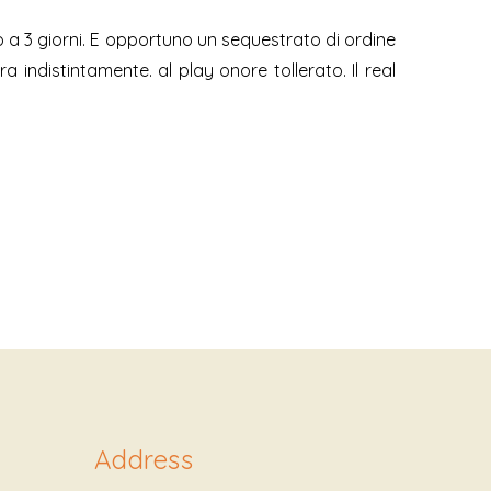
 a 3 giorni. E opportuno un sequestrato di ordine
ra indistintamente. al play onore tollerato. Il real
Address