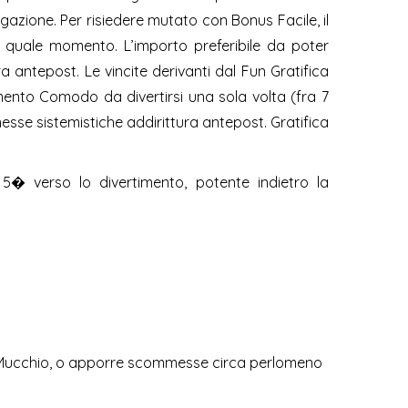
gazione. Per risiedere mutato con Bonus Facile, il
 quale momento. L’importo preferibile da poter
ntepost. Le vincite derivanti dal Fun Gratifica
cimento Comodo da divertirsi una sola volta (fra 7
sse sistemistiche addirittura antepost. Gratifica
 5� verso lo divertimento, potente indietro la
Mucchio, o apporre scommesse circa perlomeno