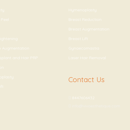
sty
Hymenoplasty
 Peel
Breast Reduction
Breast Augmentation
ightening
Breast Lift
ip Augmentation
Gynaecomastia
splant and Hair PRP
Laser Hair Removal
on
oplasty
Contact Us
ft
8447606432
info@vivaesthetique.com