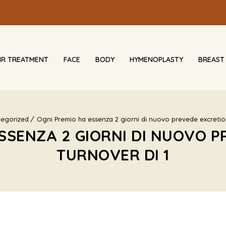
IR TREATMENT
FACE
BODY
HYMENOPLASTY
BREAST
egorized
Ogni Premio ha essenza 2 giorni di nuovo prevede excretion
SSENZA 2 GIORNI DI NUOVO 
TURNOVER DI 1