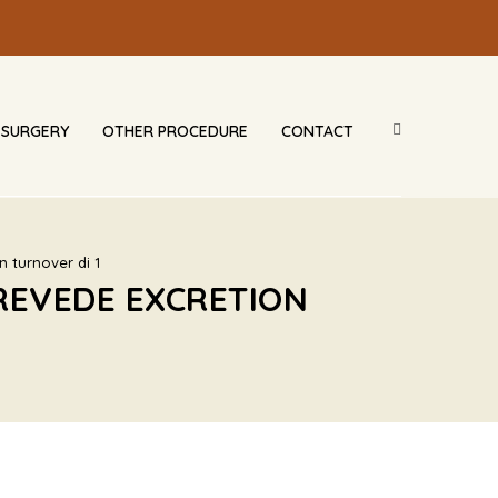
 SURGERY
OTHER PROCEDURE
CONTACT
 turnover di 1
PREVEDE EXCRETION