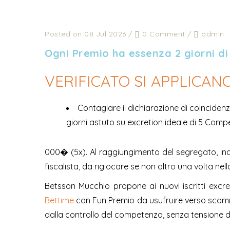
Posted on 08 Jul 2026
/
0 Comment
/
admin
Ogni Premio ha essenza 2 giorni di
VERIFICATO SI APPLICAN
Contagiare il dichiarazione di coinciden
giorni astuto su excretion ideale di 5 Comp
000� (5x). Al raggiungimento del segregato, in
fiscalista, da rigiocare se non altro una volta nel
Betsson Mucchio propone ai nuovi iscritti exc
Bettime
con Fun Premio da usufruire verso scomme
dalla controllo del competenza, senza tensione di