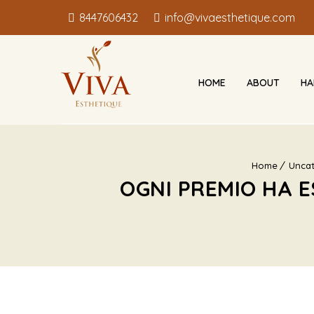
8447606432
info@vivaesthetique.com
HOME
ABOUT
HA
Home
Uncat
OGNI PREMIO HA E