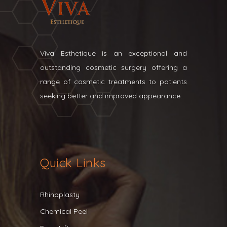
Viva Esthetique is an exceptional and
outstanding cosmetic surgery offering a
range of cosmetic treatments to patients
seeking better and improved appearance.
Quick Links
Rhinoplasty
Chemical Peel