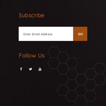
Subscribe
Follow Us