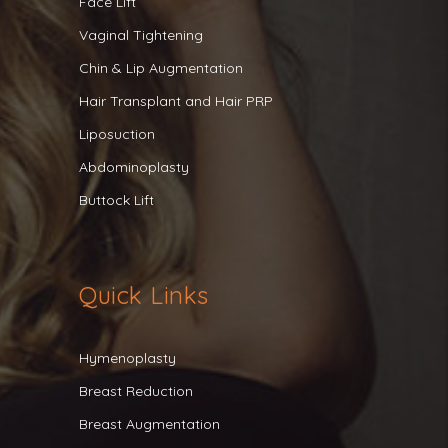
Face Lift
Vaginal Tightening
Chin & Lip Augmentation
Hair Transplant and Hair PRP
Liposuction
Abdominoplasty
Buttock Lift
Quick Links
Hymenoplasty
Breast Reduction
Breast Augmentation