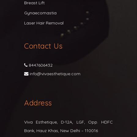
Breast Lift
Gynaecomastia
Laser Hair Removal
Contact Us
8447606432
info@vivaesthetique.com
Address
Viva Esthetique, D-12A, LGF, Opp. HDFC
Bank, Hauz Khas, New Delhi – 110016