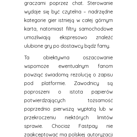
graczami poprzez chat. Sterowanie
wydaje się być czytelna – nadrzędne
kategorie gier istnieją w całej górnym
karta, natomiast filtry samochodowe
umożliwiają ekspresowo znaleźć
ulubione gry po dostawcy bądź famy.
Ta obiektywna oszacowanie
wspomoże ewentualnym fanom
powziąć świadomą rezolucję o zapisu
pod platformie. Zawodnicy są
poproszeni o istota papierów
potwierdzających tożsamość
poprzednio pierwszą wypłatą lub w
przekroczeniu niektórych limitów
sprawie. Chociaż Fastpay nie
zaakceptować ma polskiej autoryzacji