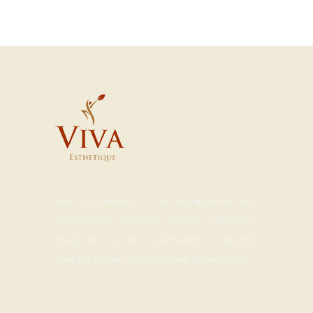
Viva Esthetique is an exceptional and
outstanding cosmetic surgery offering a
range of cosmetic treatments to patients
seeking better and improved appearance.