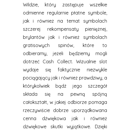
Wildzie, który zastępuje wszelkie
odmienne regularnie płatne symbole,
jak i również na temat symbolach
szczerej rekompensaty pieniężnej,
brylantów jak i również symbolach
gratisowych spinów, które to
odbieramy, jeżeli będziemy mogli
dotrzeć Cash Collect. Wizualnie slot
wydaje się faktycznie niezwykle
pociągający jak i również prawdziwy, a
którykolwiek bądź jego szczegół
składa się na pewną spójną
całokształt, w jakiej odbiorze pomaga
rzeczywiście dobrze uporządkowana
cenna dźwiękowa jak i również
dźwiękowe skutki wyjątkowe. Dzięki