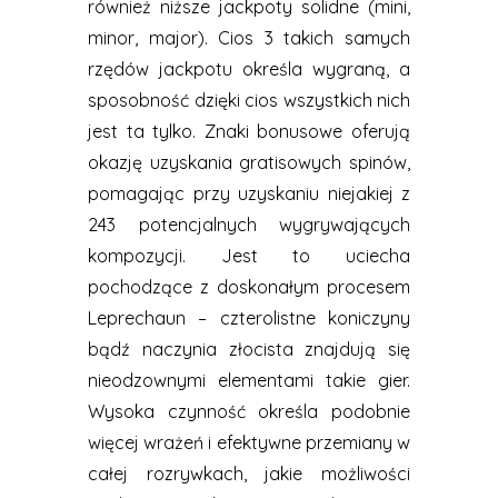
również niższe jackpoty solidne (mini,
minor, major). Cios 3 takich samych
rzędów jackpotu określa wygraną, a
sposobność dzięki cios wszystkich nich
jest ta tylko. Znaki bonusowe oferują
okazję uzyskania gratisowych spinów,
pomagając przy uzyskaniu niejakiej z
243 potencjalnych wygrywających
kompozycji. Jest to uciecha
pochodzące z doskonałym procesem
Leprechaun – czterolistne koniczyny
bądź naczynia złocista znajdują się
nieodzownymi elementami takie gier.
Wysoka czynność określa podobnie
więcej wrażeń i efektywne przemiany w
całej rozrywkach, jakie możliwości