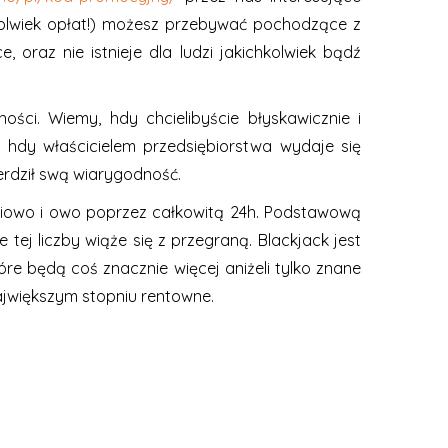
kolwiek opłat!) możesz przebywać pochodzące z
oraz nie istnieje dla ludzi jakichkolwiek bądź
ości. Wiemy, hdy chcielibyście błyskawicznie i
 hdy właścicielem przedsiębiorstwa wydaje się
erdził swą wiarygodność.
odniowo i owo poprzez całkowitą 24h. Podstawową
 tej liczby wiąże się z przegraną. Blackjack jest
re będą coś znacznie więcej aniżeli tylko znane
ajwiększym stopniu rentowne.