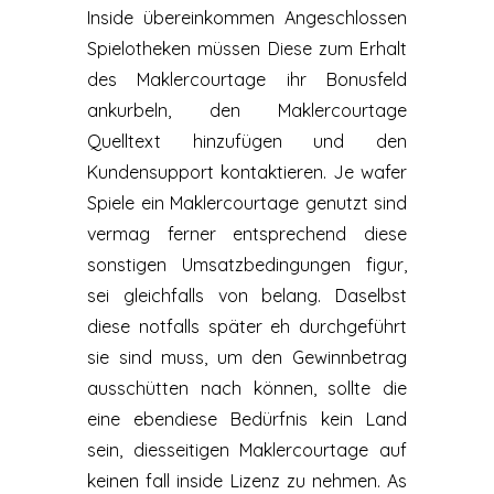
Inside übereinkommen Angeschlossen
Spielotheken müssen Diese zum Erhalt
des Maklercourtage ihr Bonusfeld
ankurbeln, den Maklercourtage
Quelltext hinzufügen und den
Kundensupport kontaktieren. Je wafer
Spiele ein Maklercourtage genutzt sind
vermag ferner entsprechend diese
sonstigen Umsatzbedingungen figur,
sei gleichfalls von belang.
Daselbst
diese notfalls später eh durchgeführt
sie sind muss, um den Gewinnbetrag
ausschütten nach können, sollte die
eine ebendiese Bedürfnis kein Land
sein, diesseitigen Maklercourtage auf
keinen fall inside Lizenz zu nehmen. As