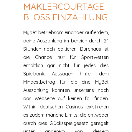
MAKLERCOURTAGE
BLOSS EINZAHLUNG
Mybet betriebsam einander außerdem,
deine Auszahlung im bereich durch 24
Stunden nach editieren. Durchaus ist
die Chance nur für Sportwetten
erhältlich gar nicht für jedes dies
Spielbank. Aussagen hinter dem
Mindestbetrag für die eine MyBet
Auszahlung konnten unsereins nach
das Webseite auf keinen fall finden.
Within deutschen Casinos existireren
es zudem manche Limits, die entweder
durch dies Glücksspielgesetz geregelt
unter anderem von diesem