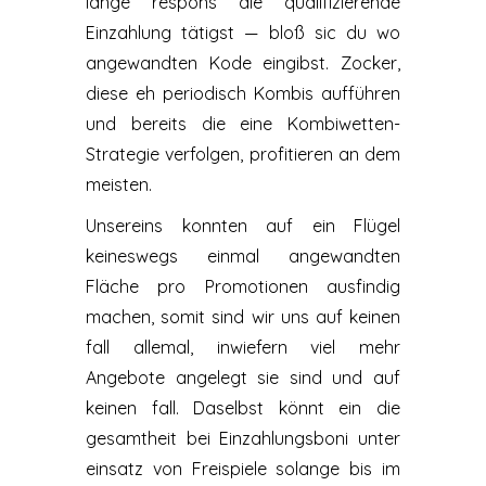
lange respons die qualifizierende
Einzahlung tätigst — bloß sic du wo
angewandten Kode eingibst. Zocker,
diese eh periodisch Kombis aufführen
und bereits die eine Kombiwetten-
Strategie verfolgen, profitieren an dem
meisten.
Unsereins konnten auf ein Flügel
keineswegs einmal angewandten
Fläche pro Promotionen ausfindig
machen, somit sind wir uns auf keinen
fall allemal, inwiefern viel mehr
Angebote angelegt sie sind und auf
keinen fall. Daselbst könnt ein die
gesamtheit bei Einzahlungsboni unter
einsatz von Freispiele solange bis im