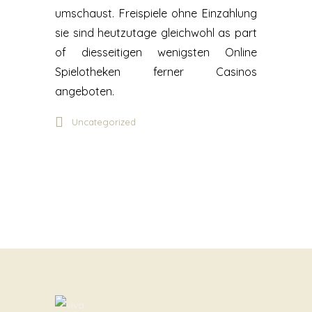
umschaust. Freispiele ohne Einzahlung
sie sind heutzutage gleichwohl as part
of diesseitigen wenigsten Online
Spielotheken ferner Casinos
angeboten.
Uncategorized