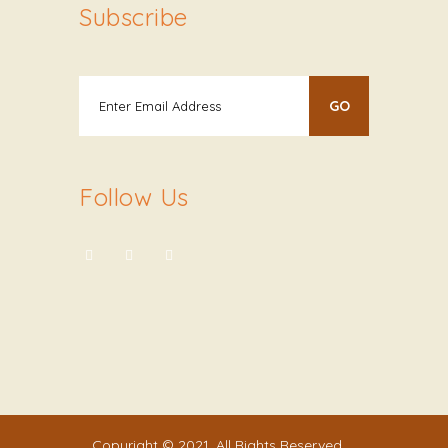
Subscribe
Follow Us
Copyright © 2021. All Rights Reserved