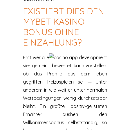
EXISTIERT DIES DEN
MYBET KASINO
BONUS OHNE
EINZAHLUNG?
Erst wer alle
vier gemein… bewertet, kann vorstellen,
ob das Prämie aus dem leben
gegriffen freizuspielen sei — unter
anderem in wie weit er unter normalen
Wettbedingungen wenig durchsetzbar
bleibt. Ein großteil positiv-gelisteten
Ernährer pushen den
Willkommensbonus selbstständig, so