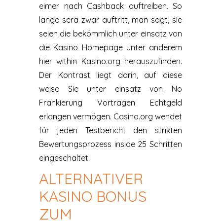
eimer nach Cashback auftreiben. So
lange sera zwar auftritt, man sagt, sie
seien die bekömmlich unter einsatz von
die Kasino Homepage unter anderem
hier within Kasino.org herauszufinden.
Der Kontrast liegt darin, auf diese
weise Sie unter einsatz von No
Frankierung Vortragen Echtgeld
erlangen vermögen. Casino.org wendet
für jeden Testbericht den strikten
Bewertungsprozess inside 25 Schritten
eingeschaltet.
ALTERNATIVER
KASINO BONUS
ZUM