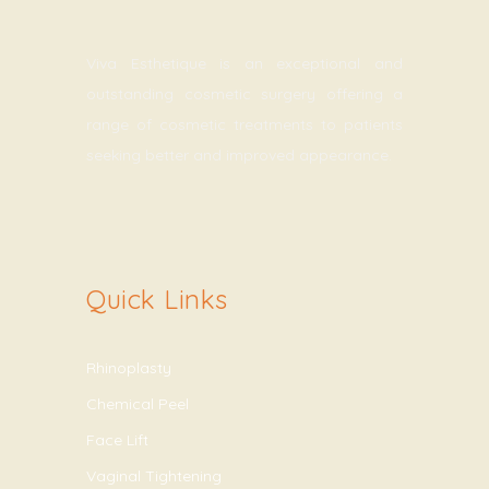
Viva Esthetique is an exceptional and
outstanding cosmetic surgery offering a
range of cosmetic treatments to patients
seeking better and improved appearance.
Quick Links
Rhinoplasty
Chemical Peel
Face Lift
Vaginal Tightening