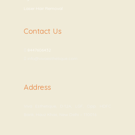
Laser Hair Removal
Contact Us
8447606432
info@vivaesthetique.com
Address
Viva Esthetique, D-12A, LGF, Opp. HDFC
Bank, Hauz Khas, New Delhi – 110016