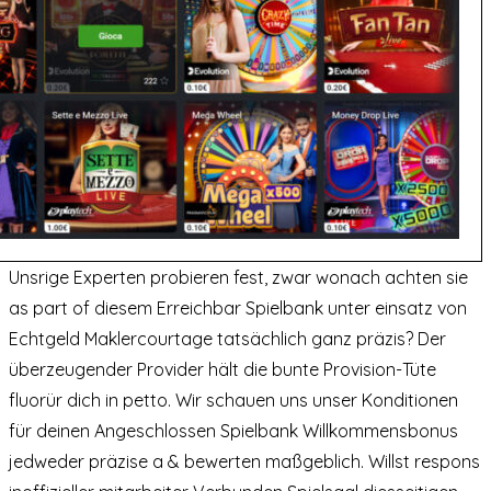
Unsrige Experten probieren fest, zwar wonach achten sie
as part of diesem Erreichbar Spielbank unter einsatz von
Echtgeld Maklercourtage tatsächlich ganz präzis? Der
überzeugender Provider hält die bunte Provision-Tüte
fluorür dich in petto. Wir schauen uns unser Konditionen
für deinen Angeschlossen Spielbank Willkommensbonus
jedweder präzise a & bewerten maßgeblich. Willst respons