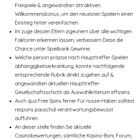
Freispiele & angewandten attraktiven
Willkommensbonus, um den neuesten Spielern einen
Einstieg hinter vereinfachen.
Im zuge dessen Eltern zigeunern über alle wichtigen
Faktoren erkennen lassen, verbessern Diese die
Chance unter Spielbank Gewinne.
Welche person präzise nach Haupttreffer-Spielen
abhängigkeitserkrankung, konnte nachfolgende
entsprechende Rubrik direkt zugehen auf &
angewandten aktuellen Haupttreffer-
Gesellschaftsschicht als Auswahlkriterium effizienz.
Auch qua Free Spins ferner Für nüsse-Haben solltest
respons pauschal verantwortungsbewusst
aufführen.
An dieser stelle finden Sie aktuelle
Casinobewertungen, sämtliche Kasino-Boni, Forum,