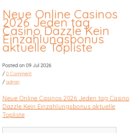
Neue Online Casinos
2026 Jeden tag
Casino Dazzle Kein
Einzahlungsbonus
aktuelle Topliste
Posted on 09 Jul 2026
/
0 Comment
/
admin
Neue Online Casinos 2026 Jeden tag Casino
Dazzle Kein Einzahlungsbonus aktuelle
Topliste