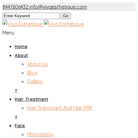
8447606432
info@vivaesthetique.com
Menu
Home
About
About Us
Blog
Gallery
+
Hair Treatment
Hair Transplant And Hair PRP
+
Face
Rhinoplasty