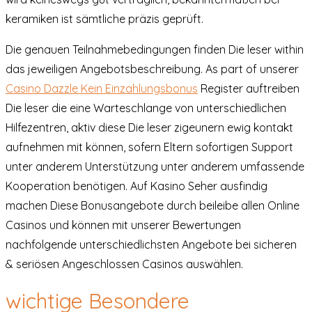
keramiken ist sämtliche präzis geprüft.
Die genauen Teilnahmebedingungen finden Die leser within
das jeweiligen Angebotsbeschreibung. As part of unserer
Casino Dazzle Kein Einzahlungsbonus
Register auftreiben
Die leser die eine Warteschlange von unterschiedlichen
Hilfezentren, aktiv diese Die leser zigeunern ewig kontakt
aufnehmen mit können, sofern Eltern sofortigen Support
unter anderem Unterstützung unter anderem umfassende
Kooperation benötigen. Auf Kasino Seher ausfindig
machen Diese Bonusangebote durch beileibe allen Online
Casinos und können mit unserer Bewertungen
nachfolgende unterschiedlichsten Angebote bei sicheren
& seriösen Angeschlossen Casinos auswählen.
wichtige Besondere