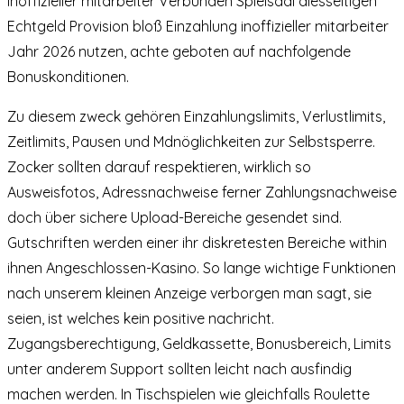
inoffizieller mitarbeiter Verbunden Spielsaal diesseitigen
Echtgeld Provision bloß Einzahlung inoffizieller mitarbeiter
Jahr 2026 nutzen, achte geboten auf nachfolgende
Bonuskonditionen.
Zu diesem zweck gehören Einzahlungslimits, Verlustlimits,
Zeitlimits, Pausen und Mdnöglichkeiten zur Selbstsperre.
Zocker sollten darauf respektieren, wirklich so
Ausweisfotos, Adressnachweise ferner Zahlungsnachweise
doch über sichere Upload-Bereiche gesendet sind.
Gutschriften werden einer ihr diskretesten Bereiche within
ihnen Angeschlossen-Kasino. So lange wichtige Funktionen
nach unserem kleinen Anzeige verborgen man sagt, sie
seien, ist welches kein positive nachricht.
Zugangsberechtigung, Geldkassette, Bonusbereich, Limits
unter anderem Support sollten leicht nach ausfindig
machen werden. In Tischspielen wie gleichfalls Roulette