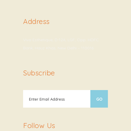
Address
Viva Esthetique, D-12A, LGF, Opp. HDFC
Bank, Hauz Khas, New Delhi – 110016
Subscribe
Follow Us