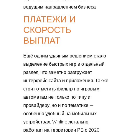
ведущим направлением бизнеса.
ПЛАТЕЖИ И
СКОРОСТЬ
ВЫПЛАТ
Ещё одним удачным решением стало
выделение быстрых игр в отдельный
раздел, что заметно разгружает
интерфейс сайта и приложения. Также
стоит отметить фильтр по игровым
автоматам не только по типу и
провайдеру, но и по тематике —
особенно удобный на мобильных
устройствах. Winline легально
работает на территории РБ с 2020