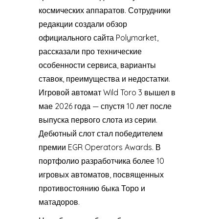
космических аппаратов. Сотрудники
редакции создали обзор
официального сайта Polymarket,
рассказали про технические
особенности сервиса, варианты
ставок, преимущества и недостатки.
Игровой автомат Wild Toro 3 вышел в
мае 2026 года — спустя 10 лет после
выпуска первого слота из серии.
Дебютный слот стал победителем
премии EGR Operators Awards. В
портфолио разработчика более 10
игровых автоматов, посвященных
противостоянию быка Торо и
матадоров.