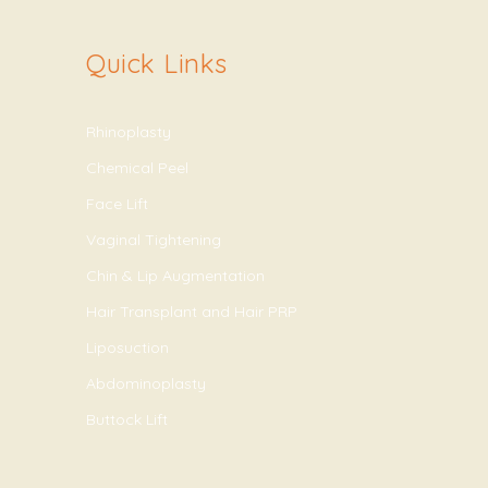
Quick Links
Rhinoplasty
Chemical Peel
Face Lift
Vaginal Tightening
Chin & Lip Augmentation
Hair Transplant and Hair PRP
Liposuction
Abdominoplasty
Buttock Lift