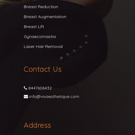
Breast Reduction
Breast Augmentation
Breast Lift
Gynaecomastia
Laser Hair Removal
Contact Us
8447606432
info@vivaesthetique.com
Address