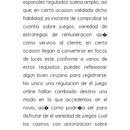
espanoles regulados suena amplio, asi
que, en cierta ocasion validada dicho
fiabilidad, es instante de comprobar la
cuantia sobre juegos, variedad de
estrategias de remuneracion asi�
como servicio al cliente; en cierta
ocasion llegan a convertirse en focos
de luces este conforme a varios de
estos requisitos puedes reflexionar
algun buen cirujano para registrarse.
No unico una regulacion de el juego
online hallan cambiado destino una
modo en la que accedemos an el
novio, asi� como podri�a ser para
disfrutar de el variedad de juegos cual
los casinos con autorizacion sobre