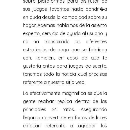
sobre plataformas para disfrutar de
sus juegos favoritos nadie pondri�a
en duda desde la comodidad sobre su
hogar. Ademas hablamos de la asiento
experto, servicio de ayuda al usuario y
no ha transpirado los diferentes
estrategias de pago que se fabrican
con. Tambien, en caso de que te
gustaria entos para juegos de suerte,
tenemos todo la noticia cual precisas
referente a nuestro sitio web.
Lo efectivamente magnnifica es que la
gente reciban replica dentro de las
principales 24 ratos. Asegurando
llegan a convertirse en focos de luces
enfocan referente a agradar los