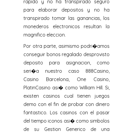
rapido y no ha transpirado seguro
para elaborar depositos y no ha
transpirado tomar las ganancias, los
monederos electronicos resultan la
magnifico eleccion.
Por otra parte, asimismo podri�amos
conseguir bonos regalado desprovisto
deposito para asignacion, como
seri�a nuestro caso 888Casino,
Casino Barcelona, One Casino,
PlatinCasino asi� como William Hill. Si,
existen casinos cual tienen juegos
demo con el fin de probar con dinero
fantastico. Los casinos con el pasar
del tiempo iconos asi� como simbolos
de su Gestion Generico de una