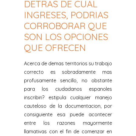
DETRAS DE CUAL
INGRESES, PODRIAS
CORROBORAR QUE
SON LOS OPCIONES
QUE OFRECEN
Acerca de demas territorios su trabajo
correcto es sobradamente mas
profusamente sencillo, no obstante
para los ciudadanos espanoles
inscribiri? estipula cualquier manejo
cauteloso de la documentacion, por
consiguiente esa puede acontecer
entre los razones mayormente
llamativas con el fin de comenzar en