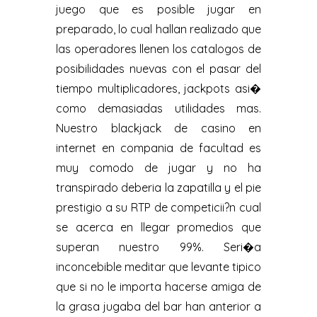
juego que es posible jugar en
preparado, lo cual hallan realizado que
las operadores llenen los catalogos de
posibilidades nuevas con el pasar del
tiempo multiplicadores, jackpots asi�
como demasiadas utilidades mas.
Nuestro blackjack de casino en
internet en compania de facultad es
muy comodo de jugar y no ha
transpirado deberia la zapatilla y el pie
prestigio a su RTP de competicii?n cual
se acerca en llegar promedios que
superan nuestro 99%. Seri�a
inconcebible meditar que levante tipico
que si no le importa hacerse amiga de
la grasa jugaba del bar han anterior a