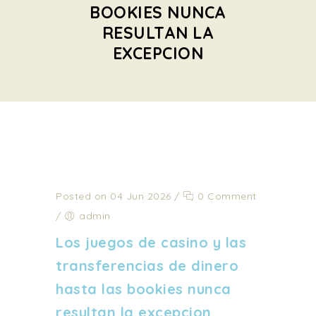
BOOKIES NUNCA
RESULTAN LA
EXCEPCION
Posted on 04 Jun 2026
/
0 Comment
/
admin
Los juegos de casino y las
transferencias de dinero
hasta las bookies nunca
resultan la excepcion