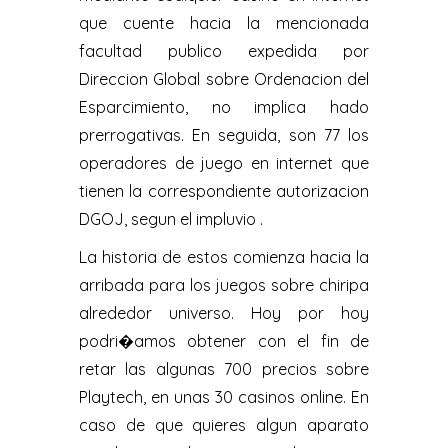
que cuente hacia la mencionada
facultad publico expedida por
Direccion Global sobre Ordenacion del
Esparcimiento, no implica hado
prerrogativas. En seguida, son 77 los
operadores de juego en internet que
tienen la correspondiente autorizacion
DGOJ, segun el impluvio .
La historia de estos comienza hacia la
arribada para los juegos sobre chiripa
alrededor universo. Hoy por hoy
podri�amos obtener con el fin de
retar las algunas 700 precios sobre
Playtech, en unas 30 casinos online. En
caso de que quieres algun aparato