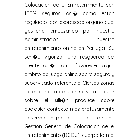
Colocacion de el Entretenimiento son
100% seguros asi� como estan
regulados por expresado organo cual
gestiona empezando por nuestro
Administracion nuestro
entretenimiento online en Portugal. Su
seri�a vigorizar una resguardo del
cliente asi� como favorecer algun
ambito de juego online sobra seguro y
supervisado referente a Ciertas zonas
de espana. La decision se va a apoyar
sobre el silli�n produce sobre
cualquier contexto mas profusamente
observacion por la totalidad de una
Gestion General de Colocacion de el
Entretenimiento (DGOJ), cuerpo formal