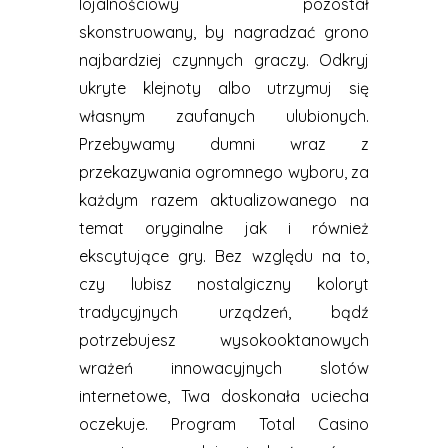
lojalnościowy pozostał
skonstruowany, by nagradzać grono
najbardziej czynnych graczy. Odkryj
ukryte klejnoty albo utrzymuj się
własnym zaufanych ulubionych.
Przebywamy dumni wraz z
przekazywania ogromnego wyboru, za
każdym razem aktualizowanego na
temat oryginalne jak i również
ekscytujące gry. Bez względu na to,
czy lubisz nostalgiczny koloryt
tradycyjnych urządzeń, bądź
potrzebujesz wysokooktanowych
wrażeń innowacyjnych slotów
internetowe, Twa doskonała uciecha
oczekuje. Program Total Casino