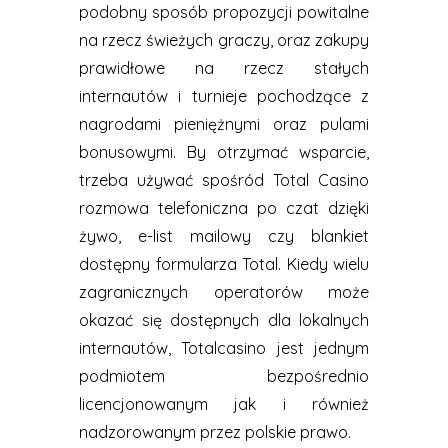
podobny sposób propozycji powitalne
na rzecz świeżych graczy, oraz zakupy
prawidłowe na rzecz stałych
internautów i turnieje pochodzące z
nagrodami pieniężnymi oraz pulami
bonusowymi. By otrzymać wsparcie,
trzeba używać spośród Total Casino
rozmowa telefoniczna po czat dzięki
żywo, e-list mailowy czy blankiet
dostępny formularza Total. Kiedy wielu
zagranicznych operatorów może
okazać się dostępnych dla lokalnych
internautów, Totalcasino jest jednym
podmiotem bezpośrednio
licencjonowanym jak i również
nadzorowanym przez polskie prawo.