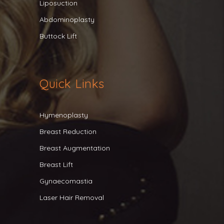
Liposuction
Abdominoplasty
Buttock Lift
Quick Links
Hymenoplasty
Breast Reduction
Breast Augmentation
Breast Lift
Gynaecomastia
Laser Hair Removal