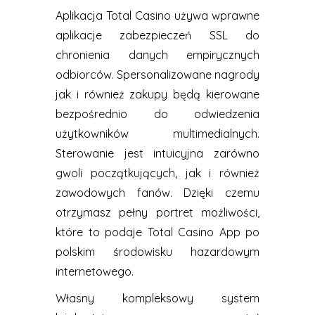
Aplikacja Total Casino używa wprawne
aplikacje zabezpieczeń SSL do
chronienia danych empirycznych
odbiorców. Spersonalizowane nagrody
jak i również zakupy będą kierowane
bezpośrednio do odwiedzenia
użytkowników multimedialnych.
Sterowanie jest intuicyjna zarówno
gwoli początkujących, jak i również
zawodowych fanów. Dzięki czemu
otrzymasz pełny portret możliwości,
które to podaje Total Casino App po
polskim środowisku hazardowym
internetowego.
Własny kompleksowy system