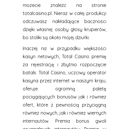
możecie znaleźć na stronie
totalcasino.pl. Nieraz w całej produkcji
odczuwasz nakładające baczności
dzięki własnej osoby głosy krupierów,
bo stoliki są około mojej dziurki.
Inaczej niż w przypadku większości
kasyn netowych, Total Casino premię
za rejestrację i zbytnio rozpoczęcie
batalii. Total Casino, uczciwy operator
kasyna przez internet w naszym kraju,
oferuje ogromną paletę
pociągających bonusów jak i również
ofert, które z pewnością przyciągną
również nowych, jak i również wiernych
internautów. Premia bonus gwoli