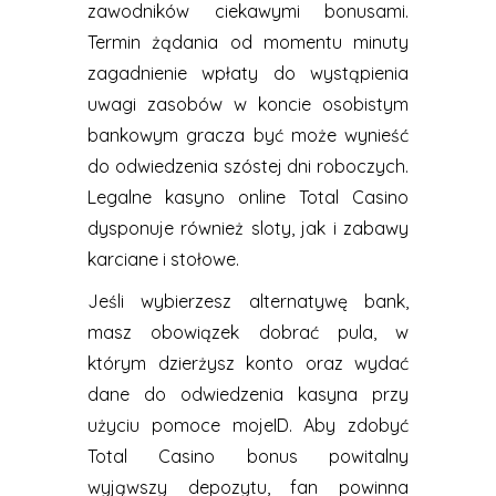
zawodników ciekawymi bonusami.
Termin żądania od momentu minuty
zagadnienie wpłaty do wystąpienia
uwagi zasobów w koncie osobistym
bankowym gracza być może wynieść
do odwiedzenia szóstej dni roboczych.
Legalne kasyno online Total Casino
dysponuje również sloty, jak i zabawy
karciane i stołowe.
Jeśli wybierzesz alternatywę bank,
masz obowiązek dobrać pula, w
którym dzierżysz konto oraz wydać
dane do odwiedzenia kasyna przy
użyciu pomoce mojeID. Aby zdobyć
Total Casino bonus powitalny
wyjąwszy depozytu, fan powinna