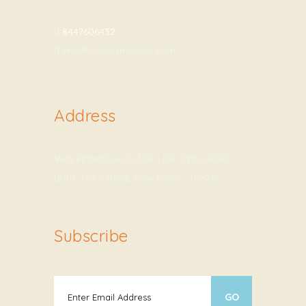
8447606432
info@vivaesthetique.com
Address
Viva Esthetique, D-12A, LGF, Opp. HDFC
Bank, Hauz Khas, New Delhi – 110016
Subscribe