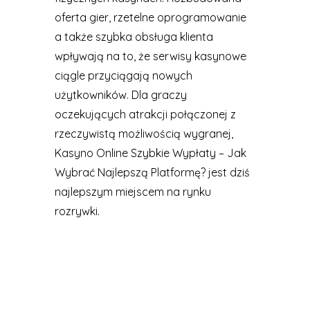
oferta gier, rzetelne oprogramowanie
a także szybka obsługa klienta
wpływają na to, że serwisy kasynowe
ciągle przyciągają nowych
użytkowników. Dla graczy
oczekujących atrakcji połączonej z
rzeczywistą możliwością wygranej,
Kasyno Online Szybkie Wypłaty – Jak
Wybrać Najlepszą Platformę? jest dziś
najlepszym miejscem na rynku
rozrywki.