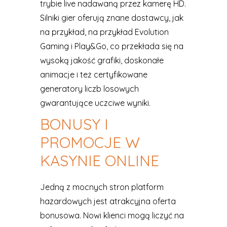
trybie live nadawaną przez kamerę HD.
Silniki gier oferują znane dostawcy, jak
na przykład, na przykład Evolution
Gaming i Play&Go, co przekłada się na
wysoką jakość grafiki, doskonałe
animacje i też certyfikowane
generatory liczb losowych
gwarantujące uczciwe wyniki.
BONUSY I
PROMOCJE W
KASYNIE ONLINE
Jedną z mocnych stron platform
hazardowych jest atrakcyjna oferta
bonusowa. Nowi klienci mogą liczyć na