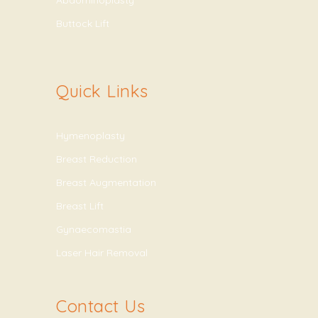
Abdominoplasty
Buttock Lift
Quick Links
Hymenoplasty
Breast Reduction
Breast Augmentation
Breast Lift
Gynaecomastia
Laser Hair Removal
Contact Us