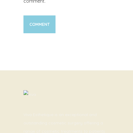
comment.
Viva Esthetique is an exceptional and
outstanding cosmetic surgery offering a
range of cosmetic treatments to patients