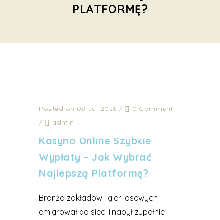
PLATFORMĘ?
Posted on 08 Jul 2026
/
0 Comment
/
admin
Kasyno Online Szybkie
Wypłaty – Jak Wybrać
Najlepszą Platformę?
Branża zakładów i gier losowych
emigrował do sieci i nabył zupełnie