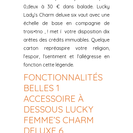
0,deux à 30 € dans balade. Lucky
Lady’s Charm deluxe six vaut avec une
échelle de base en compagnie de
trois×trio , ! met í votre disposition dix
arêtes des crédits immuables. Quelque
carton repréaspire votre religion,
l’espoir, l’sentiment et l’allégresse en
fonction cette légende.
FONCTIONNALITÉS
BELLES 1
ACCESSOIRE À
DESSOUS LUCKY
FEMME’S CHARM
DELUXE 6