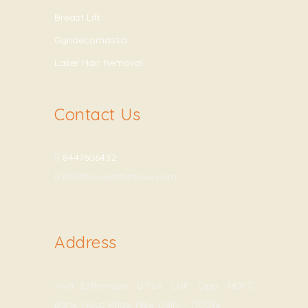
Breast Lift
Gynaecomastia
Laser Hair Removal
Contact Us
8447606432
info@vivaesthetique.com
Address
Viva Esthetique, D-12A, LGF, Opp. HDFC
Bank, Hauz Khas, New Delhi – 110016